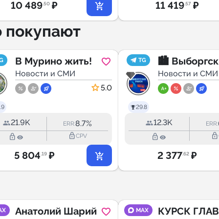
10 489
₽
11 419
₽
.50
.57
о покупают
В Мурино жить!
🏙 Выборгс
G
TG
Новости и СМИ
район Live
Новости и СМИ
5.0
.9
29.8
21.9K
12.3K
8.7%
ERR:
ERR:
lock_outline
lock_outline
lock_outline
lock_outline
CPV
5 804
₽
2 377
₽
.19
.62
Анатолий Шарий
КУРСК ГЛА
AX
MAX