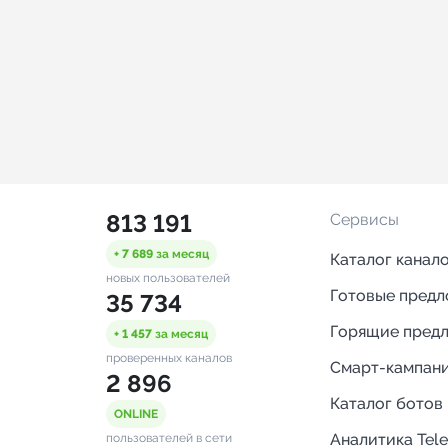
813 191
Сервисы
+ 7 689
за месяц
Каталог канал
новых пользователей
Готовые пред
35 734
Горящие пред
+ 1 457
за месяц
проверенных каналов
Смарт-кампан
2 896
Каталог ботов
ONLINE
Аналитика Tel
пользователей в сети