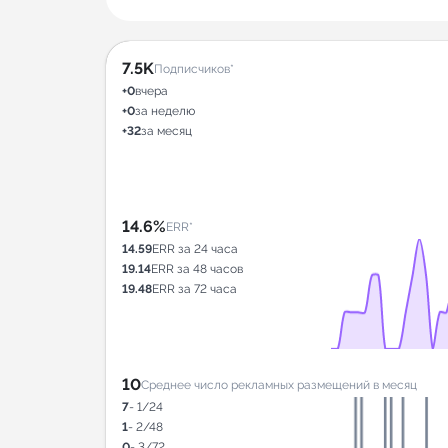
7.5K
Подписчиков*
+0
вчера
+0
за неделю
+32
за месяц
14.6%
ERR*
14.59
ERR за 24 часа
19.14
ERR за 48 часов
19.48
ERR за 72 часа
10
Среднее число рекламных размещений в месяц
7
- 1/24
1
- 2/48
0
- 3/72