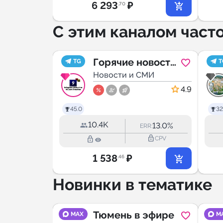
6 293
₽
.70
С этим каналом част
ск
Горячие новости
TG
T
МИ
Мурино I
Новости и СМИ
Девяткино
5.0
4.9
45.0
32
10.4K
11.3%
13.0%
RR:
ERR:
lock_outline
lock_outline
lock_outline
CPV
CPV
1 538
₽
.46
Новинки в тематике
ive
Тюмень в эфире
MAX
M