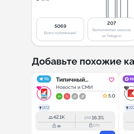
207
5069
Выполненных заказов
Всего публикаций*
на Telega.in
Добавьте похожие ка
ck
Типичный
TG
M
МИ
Долгопрудный
Новости и СМИ
5.0
5.0
117.2
227
42.1K
16.0%
16.3%
RR:
ERR:
lock_outline
lock_outline
lock_outline
CPV
CPV