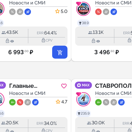
Новости и СМИ
Новости и СМИ
5.0
.6
38.9
43.5K
13.1K
64.4%
ERR:
ERR:
lock_outline
lock_outline
lock_outline
lock_outline
CPV
6 993
₽
3 496
₽
.00
.50
Главные
СТАВРОПОЛ
AX
MAX
Новости.
Новости и СМИ
МАХ
Новости и СМИ
Экономика.
4.7
Москва.
.6
235.9
20.5K
30.0K
34.0%
ERR:
ERR:
lock_outline
lock_outline
lock_outline
lock_outline
CPV