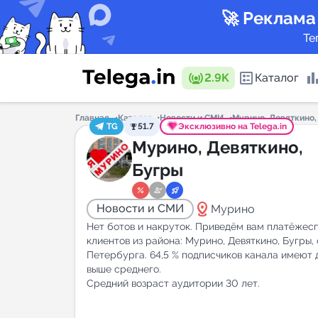
🚀 Реклама
Те
2.9K
Каталог
Главная
Каталог
Новости и СМИ
Мурино, Девяткино,
TG
51.7
Эксклюзивно на Telega.in
Каталог 
Мурино, Девяткино,
Бугры
Горящие
distance
Новости и СМИ
Мурино
Нет ботов и накруток. Приведём вам платёжес
клиентов из района: Мурино, Девяткино, Бугры,
Петербурга. 64,5 % подписчиков канала имеют 
выше среднего.
Аналитик
Средний возраст аудитории 30 лет.
New