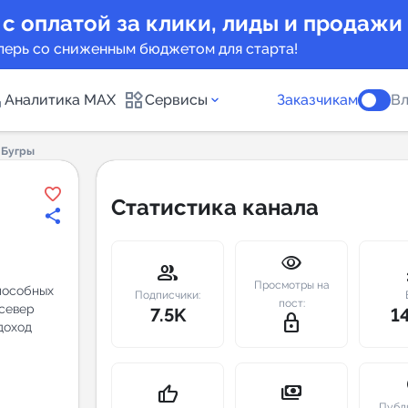
 с оплатой за клики, лиды и продажи
перь со сниженным бюджетом для старта!
Аналитика MAX
Сервисы
Заказчикам
Вл
 Бугры
каналов
Каталог б
Статистика канала
Индекс чи
visibility
 предложения
Telegram
group
m
Просмотры на
пособных
New
Подписчики:
пост:
 север
7.5K
1
lock_outline
доход
Индивиду
а MAX каналов
сопровож
u
payments
thumb_up
Публ