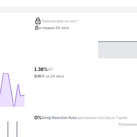
lock
Просмотров на пост*
lock
в первые 24 часа
1.38%
ER*
0.0
ER за 24 часа
0%
Emoji Reaction Rate
рекламных постов за 7 дней
*Изменени