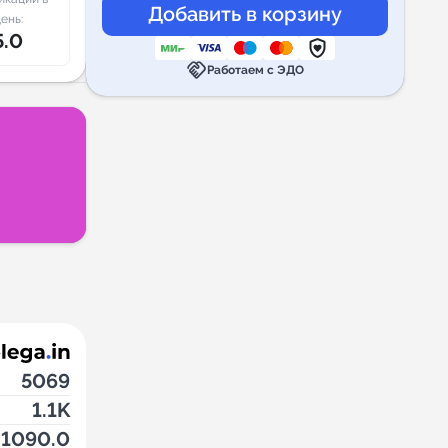
ень:
5.0
handshake
Работаем с ЭДО
5069
1.1K
1090.0