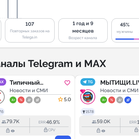
1 год и 9
107
45%
месяцев
Повторных заказов на
мужчины
Telega.in
Возраст канала
налы Telegram и MAX
Типичный
МЫТИЩИ.LIV
AX
TG
Краснодар
Новости и СМИ
Подмосковье
Новости и СМИ
Паблик горо
5.0
.6
157.8
79.7K
59.0K
46.9%
ERR:
ERR:
lock_outline
lock_outline
lock_outline
lock_outline
CPV