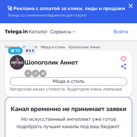
close
🚀 Реклама с оплатой за клики, лиды и продажи
Теперь со сниженным бюджетом для старта!
Каталог
Сервисы
Войти
Главная
Каталог
Мода и стиль
Шопоголик Аннет
TG
5.9
Каталог каналов
Шопоголик Аннет
Каталог ботов
Мода и стиль
Горящие предложения
Авторский канал стилиста. Аудитория очень лояльная.
Индекс читаемости каналов в Telegram
Канал временно не принимает заявки
New
Но искусственный интеллект уже готов
подобрать лучшие каналы под ваш бюджет.
Аналитика MAX каналов
New