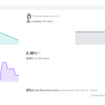
lock
Просмотров на пост*
lock
в первые 24 часа
2.36%
ER*
0.0
ER за 24 часа
0%
Emoji Reaction Rate
рекламных постов за 7 дней
*Изменени