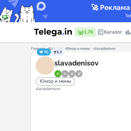
🚀 Реклама
Те
1.7K
Каталог
Главная
Каталог
Юмор и мемы
slavadenisov
TG
5.3
Каталог 
slavadenisov
Юмор и мемы
Горящие
slavadenisov
Аналитик
New