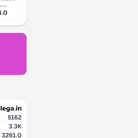
ень:
4.0
5162
3.3K
3261.0