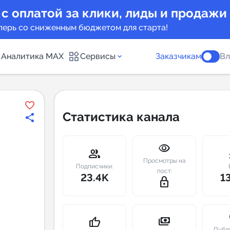
 с оплатой за клики, лиды и продажи
перь со сниженным бюджетом для старта!
Аналитика MAX
Сервисы
Заказчикам
Вл
каналов
Каталог б
Статистика канала
Индекс чи
visibility
 предложения
Telegram
group
m
Просмотры на
New
Подписчики:
пост:
23.4K
1
lock_outline
Индивиду
а MAX каналов
сопровож
u
payments
thumb_up
Публ