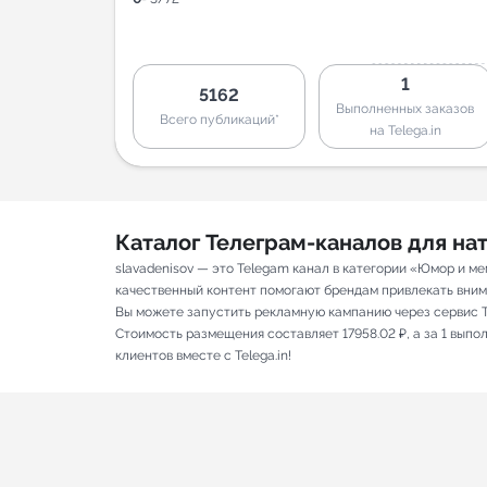
1
5162
Выполненных заказов
Всего публикаций*
на Telega.in
Каталог Телеграм-каналов для н
slavadenisov — это Telegam канал в категории «Юмор и м
качественный контент помогают брендам привлекать вниман
Вы можете запустить рекламную кампанию через сервис T
Стоимость размещения составляет 17958.02 ₽, а за 1 вып
клиентов вместе с Telega.in!