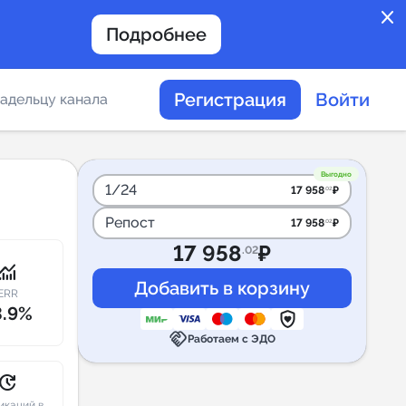
close
Подробнее
Регистрация
Войти
адельцу канала
отов
Выгодно
1/24
17 958
₽
.02
Репост
17 958
₽
.02
таемости каналов в
17 958
₽
.02
onitoring
ERR
3.9%
handshake
альное
Работаем с ЭДО
дение
pdate
икаций в