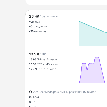
23.4K
Подписчиков*
+0
вчера
+0
за неделю
-25
за месяц
13.9%
ERR*
13.93
ERR за 24 часа
15.39
ERR за 48 часов
17.27
ERR за 72 часа
0
Среднее число рекламных размещений в месяц
0
- 1/24
0
- 2/48
0
- 3/72