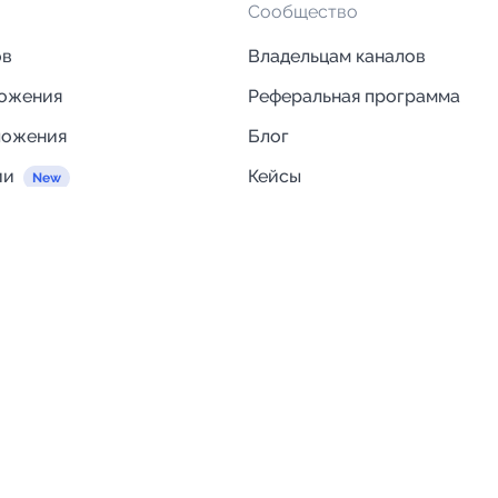
Сообщество
ов
Владельцам каналов
ложения
Реферальная программа
ложения
Блог
ии
Кейсы
Исследования рынка
egram и MAX
Компания
Отзывы о Telega.in
ций
Информация о безопасност
Возврат средств
Гарантии
Политика обработки персон