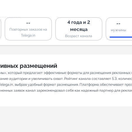
4 года и 2
--
--
месяца
Повторных заказов на
мужчины
Telega.in
Возраст канала
ативных размещений
емы», который предлагает эффективные форматы для размещения рекламных п
ие аудитории и увеличивать охват. Рейтинг канала составляет 5.3, количест
elega.in, выбрав удобный формат размещения. Платформа обеспечивает про
олненных заявок канал зарекомендовал себя как надежный партнер для рекла