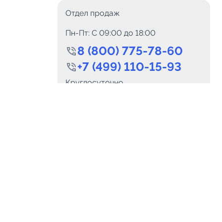
Отдел продаж
Пн-Пт: C 09:00 до 18:00
8 (800) 775-78-60
+7 (499) 110-15-93
0
Каналов:
Подпи
Круглосуточно
0
₽
delete_forever
Итого:
.00
info@telega.in
Для сотрудничества
и
marketing@telega.in
Для СМИ
альных
pr@telega.in