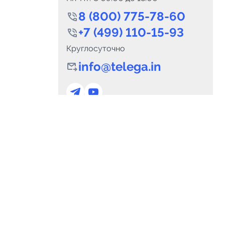
8 (800) 775-78-60
+7 (499) 110-15-93
Круглосуточно
info@telega.in
0
Каналов:
Подпи
0
₽
delete_forever
Итого:
.00
Для сотрудничества
и
marketing@telega.in
Для СМИ
альных
pr@telega.in
Техподдержка