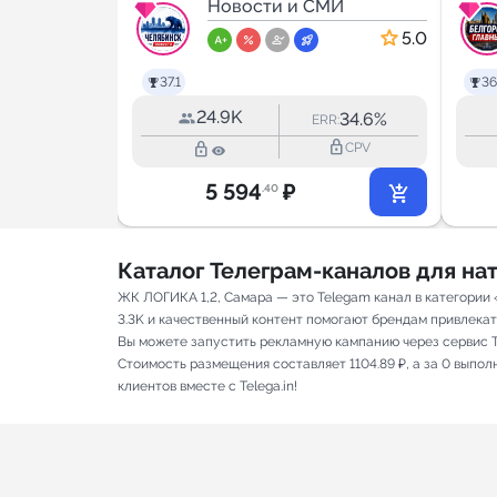
МИ
Новости
Новости и СМИ
5.0
5.0
37.1
36
24.9K
41.1%
34.6%
RR:
ERR:
lock_outline
lock_outline
lock_outline
CPV
CPV
5 594
₽
.40
Каталог Телеграм-каналов для н
ЖК ЛОГИКА 1,2, Самара — это Telegam канал в категории
3.3K и качественный контент помогают брендам привлекать 
Вы можете запустить рекламную кампанию через сервис T
Стоимость размещения составляет 1104.89 ₽, а за 0 выпо
клиентов вместе с Telega.in!