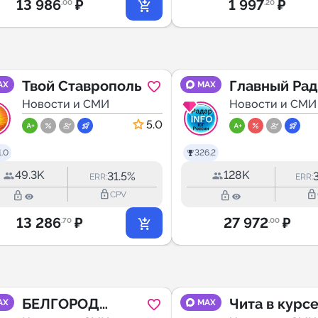
13 986
₽
1 997
₽
.00
.20
Твой Ставрополь
Главный Ра
AX
MAX
Новости и СМИ
Краснодарс
Новости и СМИ
края и Юга
5.0
России INFO
.0
326.2
49.3K
128K
31.5%
ERR:
ERR:
lock_outline
lock_outline
lock_outline
lock_outline
CPV
13 286
₽
27 972
₽
.70
.00
БЕЛГОРОД
Чита в курс
AX
MAX