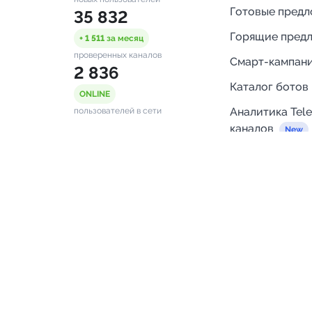
Готовые пред
35 832
Горящие пред
+ 1 511
за месяц
проверенных каналов
Смарт-кампан
2 836
Каталог ботов
ONLINE
Аналитика Tel
пользователей в сети
каналов
Бот нотифика
Помощь
FAQ
Напишите нам