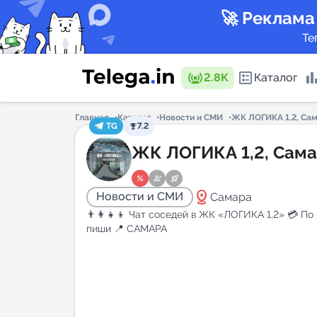
🚀 Реклама
Те
2.8K
Каталог
Главная
Каталог
Новости и СМИ
ЖК ЛОГИКА 1,2, Са
TG
7.2
Каталог 
ЖК ЛОГИКА 1,2, Сам
distance
Новости и СМИ
Самара
Горящие
👨‍👩‍👧‍👦 Чат соседей в ЖК «ЛОГИКА 1,2» 💳 П
пиши 📍 САМАРА
Аналитик
New