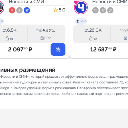
ГЛАВНЫЙ
Новости и СМИ
Новости и СМИ
5.0
.9
36.7
6.5K
26.0K
54.2%
ERR:
ERR:
lock_outline
lock_outline
lock_outline
lock_outline
CPV
2 097
₽
12 587
₽
.90
.40
ативных размещений
 «Новости и СМИ», который предлагает эффективные форматы для размещени
внимание аудитории и увеличивать охват. Рейтинг канала составляет 7.2, ко
elega.in, выбрав удобный формат размещения. Платформа обеспечивает про
лненных заявок канал зарекомендовал себя как надежный партнер для реклам