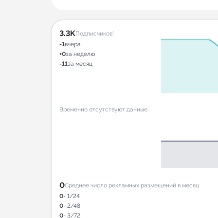
3.3K
Подписчиков*
-1
вчера
+0
за неделю
-11
за месяц
Временно отсутствуют данные
0
Среднее число рекламных размещений в месяц
0
- 1/24
0
- 2/48
0
- 3/72