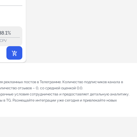
Саратов
Новости и СМИ
5.0
36.0
35.6
8.1K
38.1%
50.3%
ERR:
lock_outline
lock_outline
lo
CPV
CPV
2 097
₽
.90
я рекламных постов в Телеграмме. Количество подписчиков канала в
личество отзывов – 0, со средней оценкой 0.0.
зрачные условия сотрудничества и предоставляет детальную аналитику.
ы в TG. Размещайте интеграции уже сегодня и привлекайте новых