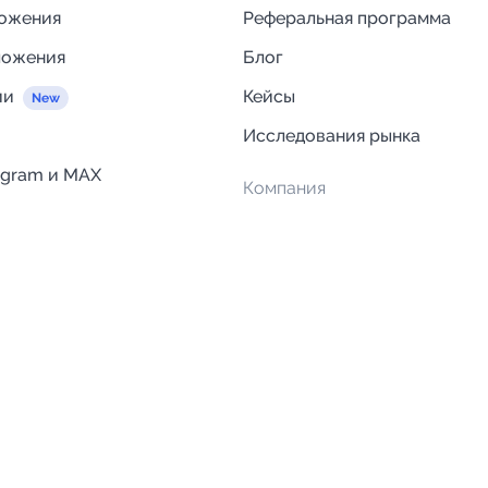
ложения
Реферальная программа
ложения
Блог
ии
Кейсы
Исследования рынка
egram и MAX
Компания
Отзывы о Telega.in
ций
Информация о безопасност
Возврат средств
Гарантии
Политика обработки персон
данных
Вакансии