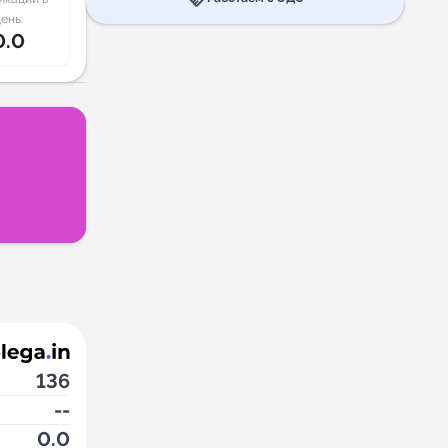
ень:
0.0
136
--
0.0