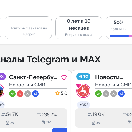
0 лет и 10
--
50%
месяцев
Повторных заказов на
мужчины
Telega.in
Возраст канала
налы Telegram и MAX
Санкт-Петербург
Новости
AX
TG
| Питер Новости
Новости и СМИ
Нижегородс
Новости и СМИ
области
5.0
.9
95.5
54.7K
19.0K
36.7%
ERR:
ERR:
lock_outline
lock_outline
lock_outline
lock_outline
CPV