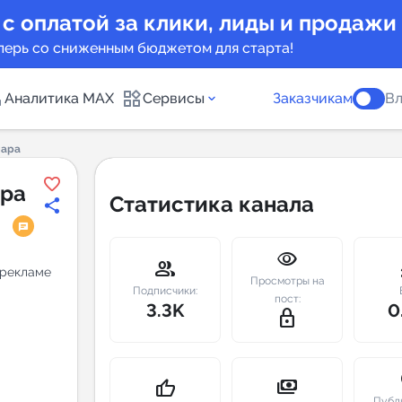
 с оплатой за клики, лиды и продажи
перь со сниженным бюджетом для старта!
Аналитика MAX
Сервисы
Заказчикам
Вл
мара
каналов
Каталог б
ара
Статистика канала
Индекс чи
visibility
 предложения
Telegram
group
m
о рекламе
Просмотры на
New
Подписчики:
пост:
3.3K
0
lock_outline
Индивиду
а MAX каналов
сопровож
u
payments
thumb_up
Публ