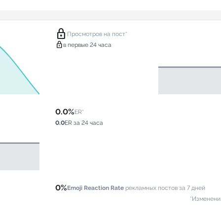
lock
Просмотров на пост*
lock
в первые 24 часа
0.0%
ER*
0.0
ER за 24 часа
0%
Emoji Reaction Rate
рекламных постов за 7 дней
*Изменени