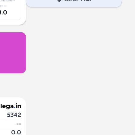
ень:
8.0
5342
--
0.0