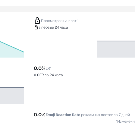
lock
Просмотров на пост*
lock
в первые 24 часа
0.0%
ER*
0.0
ER за 24 часа
0.0%
Emoji Reaction Rate
рекламных постов за 7 дней
*Изменени