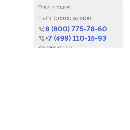
Отдел продаж
Пн-Пт: C 09:00 до 18:00
8 (800) 775-78-60
+7 (499) 110-15-93
0
Каналов:
Подпи
Круглосуточно
0
₽
delete_forever
Итого:
.00
info@telega.in
Для сотрудничества
и
marketing@telega.in
Для СМИ
альных
pr@telega.in