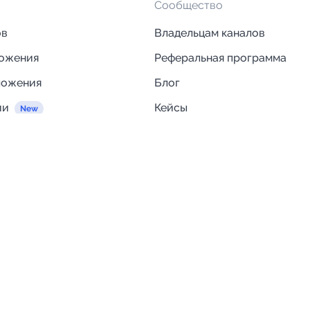
Сообщество
ов
Владельцам каналов
ложения
Реферальная программа
ложения
Блог
ии
Кейсы
Исследования рынка
egram и MAX
Компания
Отзывы о Telega.in
ций
Информация о безопасност
Возврат средств
Гарантии
Политика обработки персон
данных