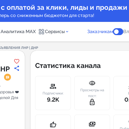
 с оплатой за клики, лиды и продажи
перь со сниженным бюджетом для старта!
Аналитика MAX
Сервисы
Заказчикам
Вл
ЪЯВЛЕНИЯ ЛНР | ДНР
каналов
Каталог б
Статистика канала
ДНР
Индекс чи
visibility
 предложения
Telegram
group
m
Просмотры на
оровья ❤️
New
Подписчики:
пост:
делей Для
9.2K
0
lock_outline
Индивиду
а MAX каналов
сопровож
u
payments
thumb_up
Публ