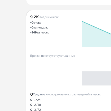
9.2K
Подписчиков*
+0
вчера
+0
за неделю
-949
за месяц
Временно отсутствуют данные
0
Среднее число рекламных размещений в месяц
0
- 1/24
0
- 2/48
0
- 3/72