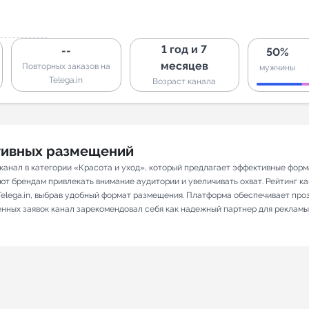
1 год и 7
--
50%
месяцев
Повторных заказов на
мужчины
Telega.in
Возраст канала
ативных размещений
ал в категории «Красота и уход», который предлагает эффективные форма
т брендам привлекать внимание аудитории и увеличивать охват. Рейтинг кана
elega.in, выбрав удобный формат размещения. Платформа обеспечивает про
ненных заявок канал зарекомендовал себя как надежный партнер для рекламы