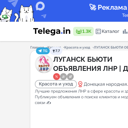
🚀 Реклама
Те
1.3K
Каталог
Главная
Каталог
Красота и уход
ЛУГАНСК БЬЮТИ ОБ
TG
7.7
Каталог 
ЛУГАНСК БЬЮТИ
ОБЪЯВЛЕНИЯ ЛНР | 
Горящие
distance
Красота и уход
Донецкая народная
республика
Лучшие предложения ЛНР в сфере красоты и зд
Публикуем объявления о поиске клиентов и мо
связи ✍️
Аналитик
New