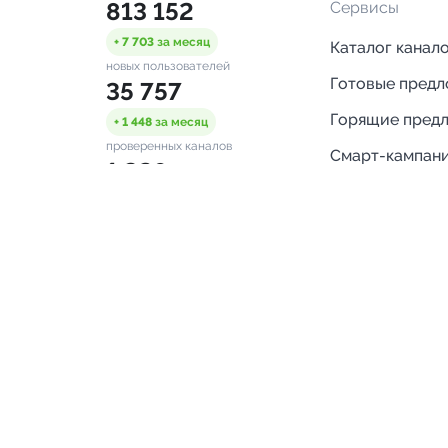
813 152
Сервисы
+ 7 703
за месяц
Каталог канал
новых пользователей
Готовые пред
35 757
Горящие пред
+ 1 448
за месяц
проверенных каналов
Смарт-кампан
1 328
Каталог ботов
ONLINE
Аналитика Tel
пользователей в сети
каналов
Бот нотифика
Помощь
FAQ
Напишите нам