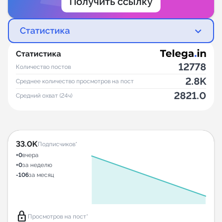
Получить ссылку
Статистика
Статистика
12778
Количество постов
2.8K
Среднее количество просмотров на пост
2821.0
Средний охват (24ч)
33.0K
Подписчиков*
+0
вчера
+0
за неделю
-106
за месяц
lock
Просмотров на пост*