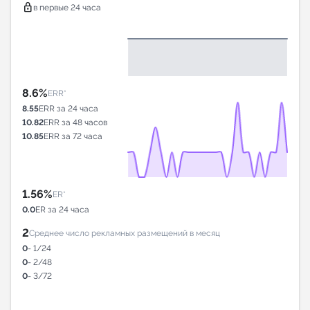
lock
в первые 24 часа
8.6%
ERR*
8.55
ERR за 24 часа
10.82
ERR за 48 часов
10.85
ERR за 72 часа
1.56%
ER*
0.0
ER за 24 часа
2
Среднее число рекламных размещений в месяц
0
- 1/24
0
- 2/48
0
- 3/72