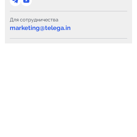
Для сотрудничества
marketing@telega.in
Для СМИ
pr@telega.in
Техподдержка
Telegram
MAX
Сервисы
Каталог каналов
Готовые предложения