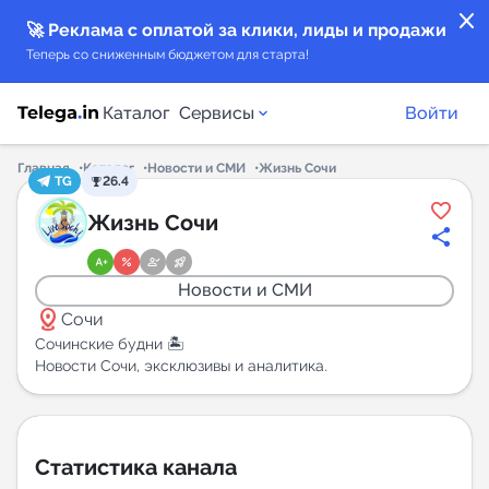
close
🚀 Реклама с оплатой за клики, лиды и продажи
Теперь со сниженным бюджетом для старта!
Каталог
Сервисы
Войти
Главная
Каталог
Новости и СМИ
Жизнь Сочи
TG
26.4
Каталог каналов
Жизнь Сочи
Каталог ботов
Новости и СМИ
distance
Горящие предложения
Сочи
Сочинские будни 🏝
Новости Сочи, эксклюзивы и аналитика.
Индекс читаемости каналов в Telegram
New
Аналитика MAX каналов
Статистика канала
New