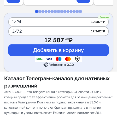
Выгодно
1/24
12 587
₽
.40
3/72
17 342
₽
.64
12 587
₽
.40
handshake
Работаем с ЭДО
Каталог Телеграм-каналов для нативных
размещений
Жизнь Сочи — это Telegam канал в категории «Новости и СМИ»,
который предлагает эффективные форматы для размещения рекламных
постов в Телеграмме. Количество подписчиков канала в 33.0K и
качественный контент помогают брендам привлекать внимание
аудитории и увеличивать охват. Рейтинг канала составляет 26.4,