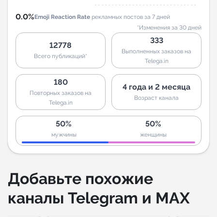
0.0%
Emoji Reaction Rate
рекламных постов за 7 дней
*Изменения за 30 дней
333
12778
Выполненных заказов на
Всего публикаций*
Telega.in
180
4 года и 2 месяца
Повторных заказов на
Возраст канала
Telega.in
50%
50%
мужчины
женщины
Добавьте похожие
каналы Telegram и MAX