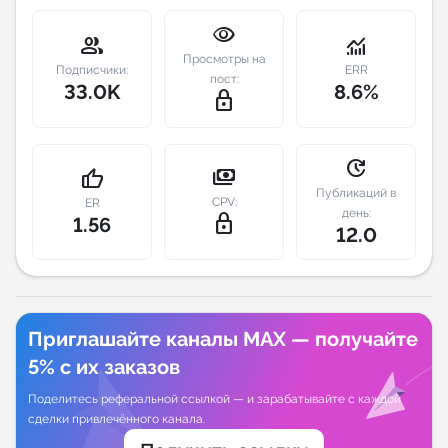
visibility
Индивидуальное сопровождение
group
monitoring
Просмотры на
Подписчики:
ERR
пост:
33.0K
8.6%
Аналитика Telegram
lock_outline
update
payments
thumb_up
Публикаций в
CPV:
ER
день:
lock_outline
1.56
12.0
Приглашайте каналы MAX — получайте
5% с их заказов
Поделитесь реферальной ссылкой — и зарабатывайте с каждой
сделки привлечённого канала.