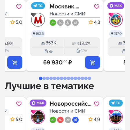
Москвик.
TG
MAX
СМИ
Новости
Новости и СМИ
Москвы
5.0
4.3
152.5
217.0
353K
34.
16.9%
12.1%
:
ERR:
outline
lock_outline
lock_outline
lock_outline
CPV
CPV
69 930
₽
5 
.00
Лучшие в тематике
Новороссийск
MAX
TG
СМИ
LIFE
Новости и СМИ
5.0
4.9