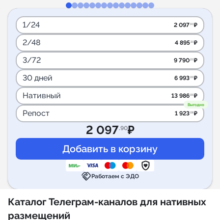
1/24
2 097
₽
.90
2/48
4 895
₽
.10
3/72
9 790
₽
.20
30 дней
6 993
₽
.00
Нативный
13 986
₽
.00
Выгодно
Репост
1 923
₽
.08
2 097
₽
.90
handshake
Работаем с ЭДО
Каталог Телеграм-каналов для нативных
размещений