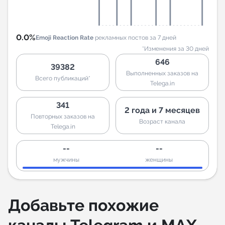
0.0%
Emoji Reaction Rate
рекламных постов за 7 дней
*Изменения за 30 дней
646
39382
Выполненных заказов на
Всего публикаций*
Telega.in
341
2 года и 7 месяцев
Повторных заказов на
Возраст канала
Telega.in
--
--
мужчины
женщины
Добавьте похожие