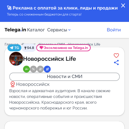
close
🚀 Реклама с оплатой за клики, лиды и продажи
Теперь со сниженным бюджетом для старта!
Каталог
Сервисы
Войти
Главная
Каталог
Новости и СМИ
Новороссийск Life
TG
54.8
Эксклюзивно на Telega.in
Каталог каналов
Новороссийск Life
Каталог ботов
Новости и СМИ
distance
Горящие предложения
Новороссийск
Взрослая и адекватная аудитория. В канале свежие
новости, оперативные события и происшествия
Индекс читаемости каналов в Telegram
Новороссийска, Краснодарского края, всего
New
черноморского побережья и юг России.
Аналитика MAX каналов
New