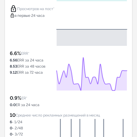
lock
Просмотров на пост*
lock
в первые 24 часа
6.6%
ERR*
6.56
ERR за 24 часа
8.53
ERR за 48 часов
9.12
ERR за 72 часа
0.9%
ER*
0.0
ER за 24 часа
10
Среднее число рекламных размещений в месяц
6
- 1/24
0
- 2/48
0
- 3/72