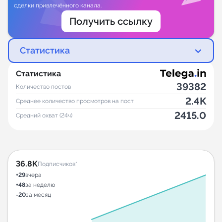
сделки привлечённого канала.
Получить ссылку
Статистика
Статистика
39382
Количество постов
2.4K
Среднее количество просмотров на пост
2415.0
Средний охват (24ч)
36.8K
Подписчиков*
+29
вчера
+48
за неделю
-20
за месяц