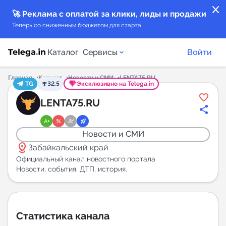
close
🚀 Реклама с оплатой за клики, лиды и продажи
Теперь со сниженным бюджетом для старта!
Каталог
Сервисы
Войти
Главная
Каталог
Новости и СМИ
LENTA75.RU
TG
32.5
Эксклюзивно на Telega.in
Каталог каналов
LENTA75.RU
Каталог ботов
Новости и СМИ
distance
Горящие предложения
Забайкальский край
Официальный канал новостного портала
Новости, события, ДТП, история.
Индекс читаемости каналов в Telegram
New
Аналитика MAX каналов
Статистика канала
New