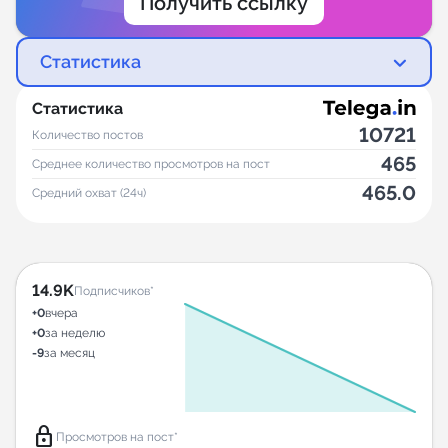
Получить ссылку
Статистика
Статистика
10721
Количество постов
465
Среднее количество просмотров на пост
465.0
Средний охват (24ч)
14.9K
Подписчиков*
+0
вчера
+0
за неделю
-9
за месяц
lock
Просмотров на пост*