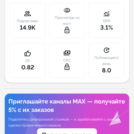
visibility
Индивидуальное сопровождение
group
monitoring
Просмотры на
Подписчики:
ERR
пост:
14.9K
3.1%
Аналитика Telegram
lock_outline
update
payments
thumb_up
Публикаций в
CPV:
ER
день:
lock_outline
0.82
8.0
Приглашайте каналы MAX — получайте
5% с их заказов
Поделитесь реферальной ссылкой — и зарабатывайте с каждой
сделки привлечённого канала.