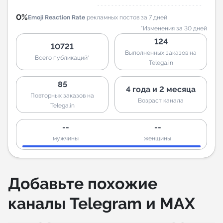
0%
Emoji Reaction Rate
рекламных постов за 7 дней
*Изменения за 30 дней
124
10721
Выполненных заказов на
Всего публикаций*
Telega.in
85
4 года и 2 месяца
Повторных заказов на
Возраст канала
Telega.in
--
--
мужчины
женщины
Добавьте похожие
каналы Telegram и MAX