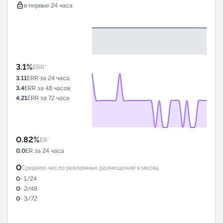
lock
в первые 24 часа
3.1%
ERR*
3.11
ERR за 24 часа
3.4
ERR за 48 часов
4.21
ERR за 72 часа
0.82%
ER*
0.0
ER за 24 часа
0
Среднее число рекламных размещений в месяц
0
- 1/24
0
- 2/48
0
- 3/72