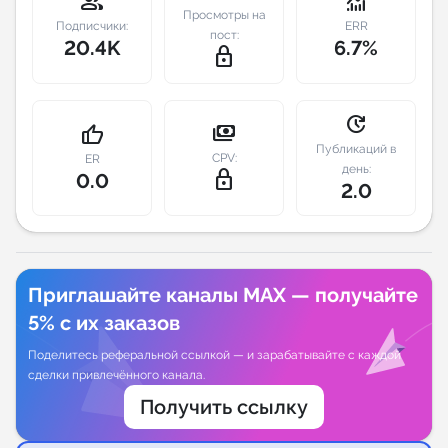
group
monitoring
Просмотры на
Подписчики:
ERR
пост:
Индивидуальное сопровождение
20.4K
6.7%
lock_outline
Аналитика Telegram
update
payments
thumb_up
Публикаций в
CPV:
ER
день:
lock_outline
0.0
2.0
Приглашайте каналы MAX — получайте
5% с их заказов
Поделитесь реферальной ссылкой — и зарабатывайте с каждой
сделки привлечённого канала.
Получить ссылку