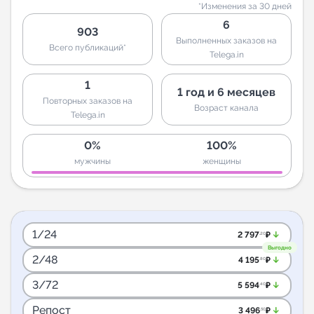
*Изменения за 30 дней
6
903
Выполненных заказов на
Всего публикаций*
Telega.in
1
1 год и 6 месяцев
Повторных заказов на
Возраст канала
Telega.in
0%
100%
мужчины
женщины
1/24
arrow_downward_alt
2 797
₽
.20
Выгодно
2/48
arrow_downward_alt
4 195
₽
.80
3/72
arrow_downward_alt
5 594
₽
.40
Репост
arrow_downward_alt
3 496
₽
.50