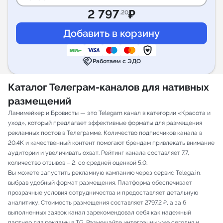
2 797
₽
.20
handshake
Работаем с ЭДО
Каталог Телеграм-каналов для нативных
размещений
Ламимейкер и Бровисты — это Telegam канал в категории «Красота и
уход», который предлагает эффективные форматы для размещения
рекламных постов в Телеграмме. Количество подписчиков канала в
20.4K и качественный контент помогают брендам привлекать внимание
аудитории и увеличивать охват. Рейтинг канала составляет 7.7,
количество отзывов – 2, со средней оценкой 5.0.
Вы можете запустить рекламную кампанию через сервис Telega.in,
выбрав удобный формат размещения. Платформа обеспечивает
прозрачные условия сотрудничества и предоставляет детальную
аналитику. Стоимость размещения составляет 2797.2 ₽, а за 6
выполненных заявок канал зарекомендовал себя как надежный
партнер для рекламы в TG. Размещайте интеграции уже сегодня и