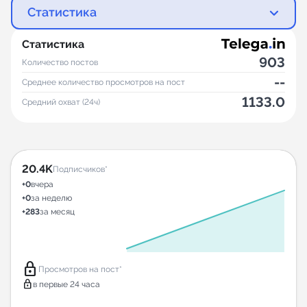
Статистика
Статистика
903
Количество постов
--
Среднее количество просмотров на пост
1133.0
Средний охват (24ч)
20.4K
Подписчиков*
+0
вчера
+0
за неделю
+283
за месяц
lock
Просмотров на пост*
lock
в первые 24 часа