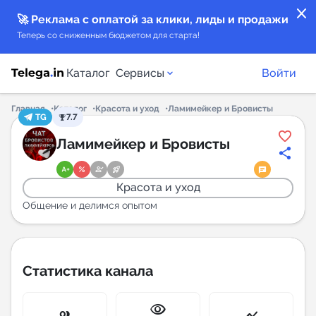
close
🚀 Реклама с оплатой за клики, лиды и продажи
Теперь со сниженным бюджетом для старта!
Каталог
Сервисы
Войти
Главная
Каталог
Красота и уход
Ламимейкер и Бровисты
TG
7.7
Каталог каналов
Ламимейкер и Бровисты
Каталог ботов
Красота и уход
Горящие предложения
Общение и делимся опытом
Индекс читаемости каналов в Telegram
New
Статистика канала
Аналитика MAX каналов
visibility
New