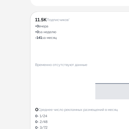
11.5K
Подписчиков*
+0
вчера
+0
за неделю
-141
за месяц
Временно отсутствуют данные
0
Среднее число рекламных размещений в месяц
0
- 1/24
0
- 2/48
0
- 3/72