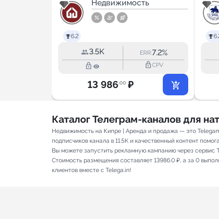
|
ть
Москве с
Недвижимость
Екатериной
Никитиной
6.2
6.
3.5K
4.3%
7.2%
RR:
ERR:
lock_outline
lock_outline
lock_outline
CPV
CPV
13 986
₽
.00
Каталог Телеграм-каналов для н
Недвижимость на Кипре | Аренда и продажа — это Telega
подписчиков канала в 11.5K и качественный контент помога
Вы можете запустить рекламную кампанию через сервис T
Стоимость размещения составляет 13986.0 ₽, а за 0 выпо
клиентов вместе с Telega.in!