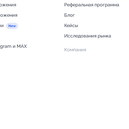
ложения
Реферальная программа
ложения
Блог
ии
Кейсы
Исследования рынка
egram и MAX
Компания
Отзывы о Telega.in
ций
Информация о безопасност
Возврат средств
Гарантии
Политика обработки персон
данных
Вакансии