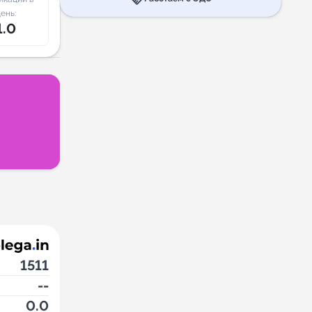
ень:
1.0
1511
--
0.0