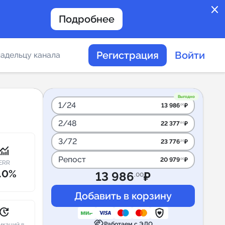
close
Подробнее
Регистрация
Войти
адельцу канала
отов
Выгодно
1/24
13 986
₽
.00
2/48
22 377
₽
.60
таемости каналов в
3/72
23 776
₽
.20
onitoring
Репост
20 979
₽
.00
ERR
.0%
13 986
₽
.00
альное
дение
pdate
handshake
Работаем с ЭДО
икаций в