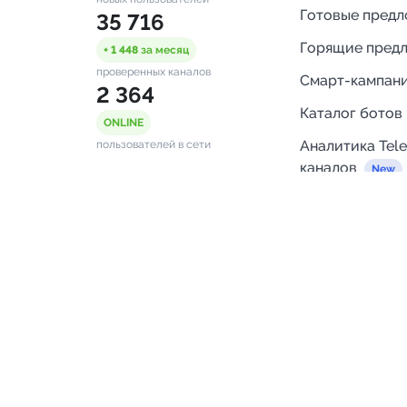
Готовые пред
35 716
Горящие пред
+ 1 448
за месяц
проверенных каналов
Смарт-кампан
2 364
Каталог ботов
ONLINE
Аналитика Tel
пользователей в сети
каналов
Бот нотифика
Помощь
FAQ
Напишите нам