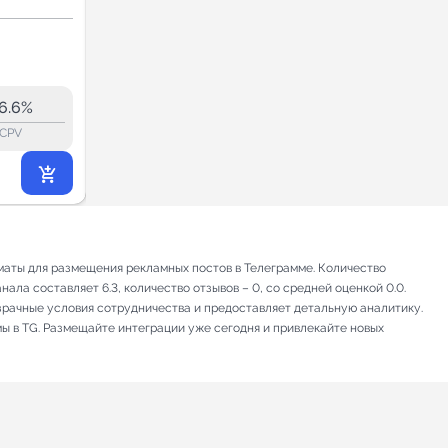
сть
Сочи. Sunset
Недвижимость
Sellers
6.2
6.2
3.3K
6.6%
6.5%
ERR:
lock_outline
lock_outline
lo
CPV
CPV
13 986
₽
.00
маты для размещения рекламных постов в Телеграмме. Количество
ала составляет 6.3, количество отзывов – 0, со средней оценкой 0.0.
зрачные условия сотрудничества и предоставляет детальную аналитику.
мы в TG. Размещайте интеграции уже сегодня и привлекайте новых