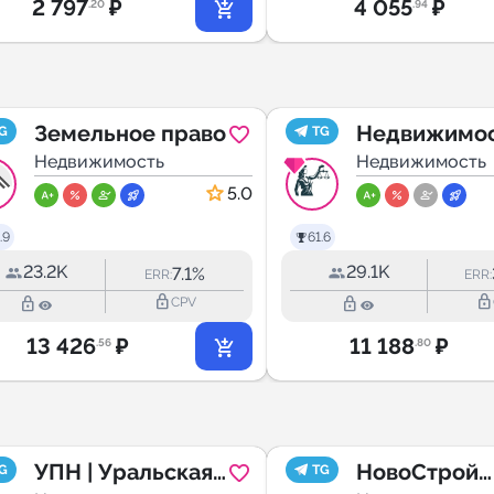
2 797
₽
4 055
₽
.20
.94
Земельное право
Недвижимос
G
TG
Недвижимость
закон
Недвижимость
5.0
.9
61.6
23.2K
29.1K
7.1%
ERR:
ERR:
lock_outline
lock_outline
lock_outline
lock_outline
CPV
13 426
₽
11 188
₽
.56
.80
УПН | Уральская
НовоСтрой
G
TG