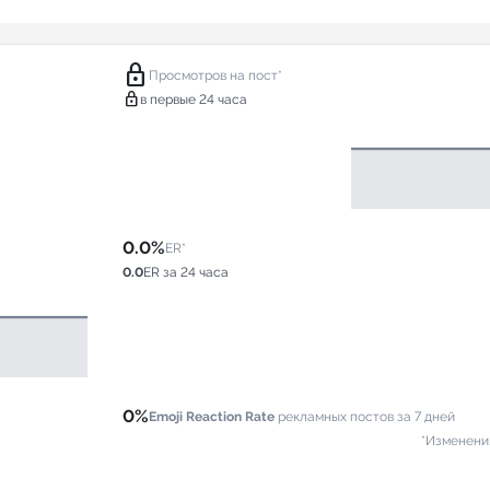
lock
Просмотров на пост*
lock
в первые 24 часа
0.0%
ER*
0.0
ER за 24 часа
0%
Emoji Reaction Rate
рекламных постов за 7 дней
*Изменени