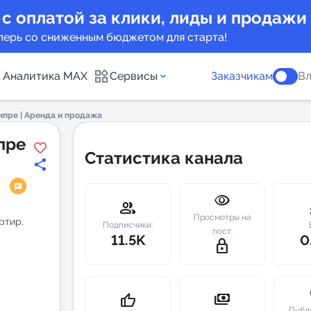
 с оплатой за клики, лиды и продажи
перь со сниженным бюджетом для старта!
Аналитика MAX
Сервисы
Заказчикам
Вл
пре | Аренда и продажа
каналов
Каталог б
пре
Статистика канала
Индекс чи
visibility
 предложения
Telegram
group
m
Просмотры на
ртир,
New
Подписчики:
пост:
11.5K
0
lock_outline
Индивиду
а MAX каналов
сопровож
u
payments
thumb_up
Публ