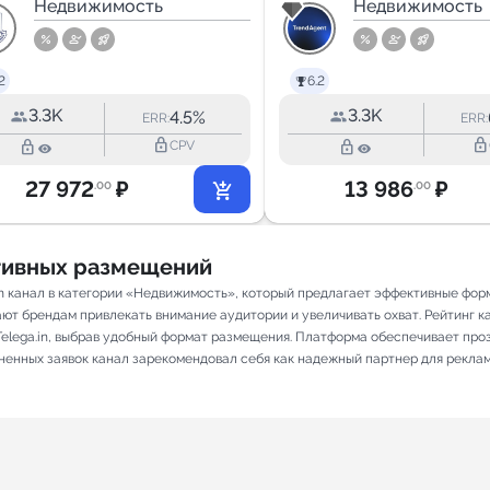
палата
Недвижимость
Недвижимо
Недвижимость
недвижимости
Юга
2
6.2
3.3K
3.3K
4.5%
ERR:
ERR:
lock_outline
lock_outline
lock_outline
lock_outline
CPV
27 972
₽
13 986
₽
.00
.00
ативных размещений
m канал в категории «Недвижимость», который предлагает эффективные фор
ют брендам привлекать внимание аудитории и увеличивать охват. Рейтинг кан
elega.in, выбрав удобный формат размещения. Платформа обеспечивает про
лненных заявок канал зарекомендовал себя как надежный партнер для рекла