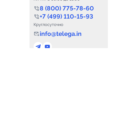
8 (800) 775-78-60
+7 (499) 110-15-93
Круглосуточно
info@telega.in
0
Каналов:
Подпи
0
₽
delete_forever
Итого:
.00
Для сотрудничества
и
marketing@telega.in
Для СМИ
альных
pr@telega.in
Техподдержка