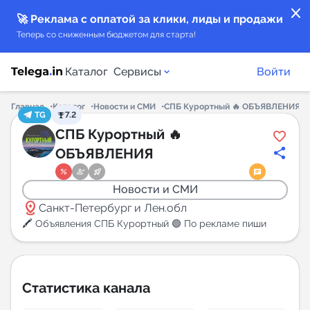
close
🚀 Реклама с оплатой за клики, лиды и продажи
Теперь со сниженным бюджетом для старта!
Каталог
Сервисы
Войти
Главная
Каталог
Новости и СМИ
СПБ Курортный 🔥 ОБЪЯВЛЕНИЯ
TG
7.2
Каталог каналов
СПБ Курортный 🔥
ОБЪЯВЛЕНИЯ
Каталог ботов
Новости и СМИ
Горящие предложения
distance
Санкт-Петербург и Лен.обл
🖍 Объявления СПБ Курортный 🟢 По рекламе пиши
Индекс читаемости каналов в Telegram
New
Статистика канала
Аналитика MAX каналов
New