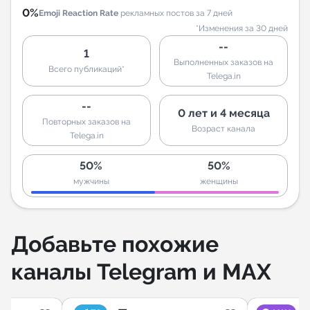
0%
Emoji Reaction Rate
рекламных постов за 7 дней
*Изменения за 30 дней
--
1
Выполненных заказов на
Всего публикаций*
Telega.in
--
0 лет и 4 месяца
Повторных заказов на
Возраст канала
Telega.in
50%
50%
мужчины
женщины
Добавьте похожие
каналы Telegram и MAX