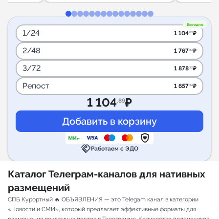
Выгодно
1/24
1 104
₽
.89
2/48
1 767
₽
.83
3/72
1 878
₽
.32
Репост
1 657
₽
.34
1 104
₽
.89
handshake
Работаем с ЭДО
Каталог Телеграм-каналов для нативных
размещений
СПБ Курортный 🔥 ОБЪЯВЛЕНИЯ — это Telegam канал в категории
«Новости и СМИ», который предлагает эффективные форматы для