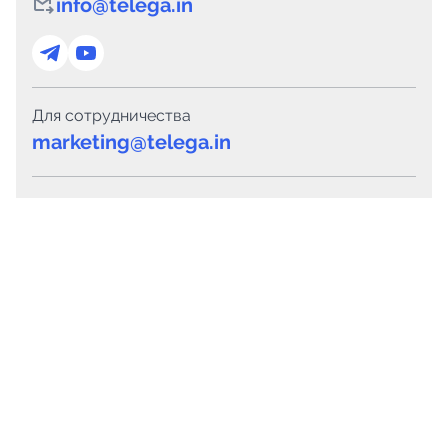
info@telega.in
Для сотрудничества
marketing@telega.in
Для СМИ
pr@telega.in
Техподдержка
Telegram
MAX
Сервисы
Каталог каналов