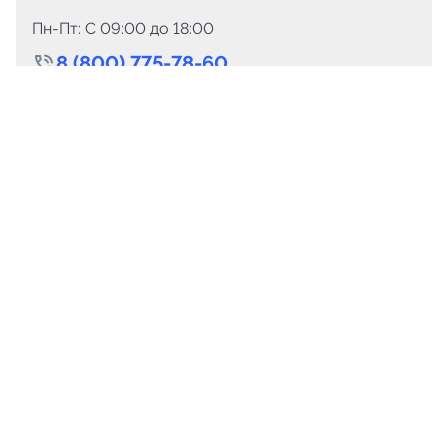
Пн-Пт: C 09:00 до 18:00
8 (800) 775-78-60
+7 (499) 110-15-93
Круглосуточно
info@telega.in
Для сотрудничества
marketing@telega.in
Для СМИ
pr@telega.in
Техподдержка