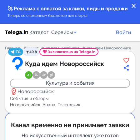
close
🚀 Реклама с оплатой за клики, лиды и продажи
Теперь со сниженным бюджетом для старта!
Каталог
Сервисы
Войти
Главная
Каталог
Культура и события
Куда идем Новороссийск
TG
49.8
Эксклюзивно на Telega.in
Каталог каналов
Куда идем Новороссийск
Каталог ботов
Культура и события
distance
Горящие предложения
Новороссийск
События и обзоры.
Новороссийск, Анапа, Геленджик
Индекс читаемости каналов в Telegram
New
Канал временно не принимает заявки
Аналитика MAX каналов
Но искусственный интеллект уже готов
New