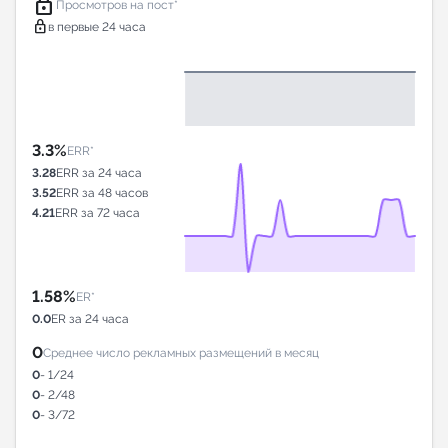
lock
Просмотров на пост*
lock
в первые 24 часа
3.3%
ERR*
3.28
ERR за 24 часа
3.52
ERR за 48 часов
4.21
ERR за 72 часа
1.58%
ER*
0.0
ER за 24 часа
0
Среднее число рекламных размещений в месяц
0
- 1/24
0
- 2/48
0
- 3/72