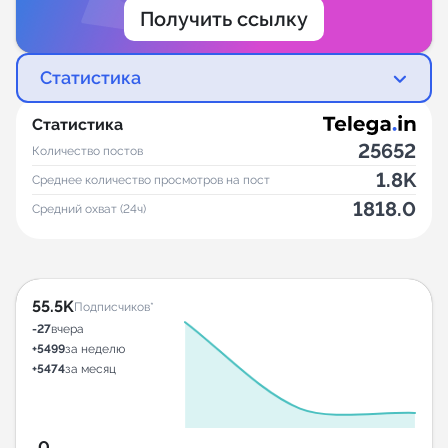
Получить ссылку
Статистика
Статистика
25652
Количество постов
1.8K
Среднее количество просмотров на пост
1818.0
Средний охват (24ч)
55.5K
Подписчиков*
-27
вчера
+5499
за неделю
+5474
за месяц