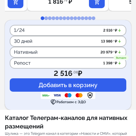
1 816
₽
5 
.78
1/24
arrow_downward_alt
2 516
₽
.08
30 дней
arrow_downward_alt
13 986
₽
.00
Нативный
arrow_downward_alt
20 979
₽
.00
Выгодно
Репост
arrow_downward_alt
1 398
₽
.60
2 516
₽
.08
handshake
Работаем с ЭДО
Каталог Телеграм-каналов для нативных
размещений
Шулика — это Telegam канал в категории «Новости и СМИ», который