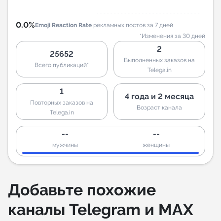
0.0%
Emoji Reaction Rate
рекламных постов за 7 дней
*Изменения за 30 дней
2
25652
Выполненных заказов на
Всего публикаций*
Telega.in
1
4 года и 2 месяца
Повторных заказов на
Возраст канала
Telega.in
--
--
мужчины
женщины
Добавьте похожие
каналы Telegram и MAX