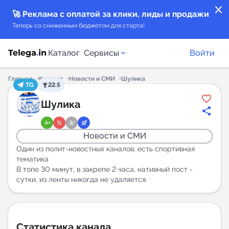
close
🚀 Реклама с оплатой за клики, лиды и продажи
Теперь со сниженным бюджетом для старта!
Каталог
Сервисы
Войти
Главная
Каталог
Новости и СМИ
Шулика
TG
22.5
Каталог каналов
Шулика
Каталог ботов
Новости и СМИ
Горящие предложения
Один из полит-новостных каналов, есть спортивная
тематика
В топе 30 минут, в закрепе 2 часа, нативный пост -
Индекс читаемости каналов в Telegram
сутки, из ленты никогда не удаляется.
New
Аналитика MAX каналов
New
Статистика канала