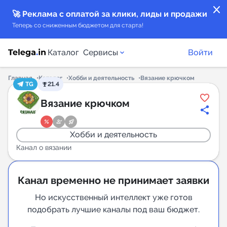
close
🚀 Реклама с оплатой за клики, лиды и продажи
Теперь со сниженным бюджетом для старта!
Каталог
Сервисы
Войти
Главная
Каталог
Хобби и деятельность
Вязание крючком
TG
21.4
Каталог каналов
Вязание крючком
Каталог ботов
Хобби и деятельность
Горящие предложения
Канал о вязании
Индекс читаемости каналов в Telegram
Канал временно не принимает заявки
New
Но искусственный интеллект уже готов
подобрать лучшие каналы под ваш бюджет.
Аналитика MAX каналов
New