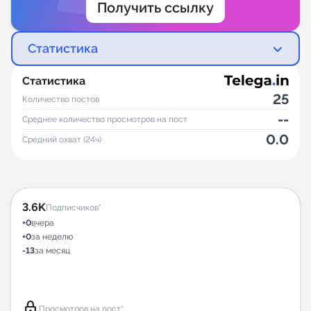
Получить ссылку
Статистика
Статистика
25
Количество постов
--
Среднее количество просмотров на пост
0.0
Средний охват (24ч)
3.6K
Подписчиков*
+0
вчера
+0
за неделю
-13
за месяц
lock
Просмотров на пост*