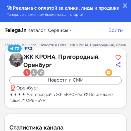
close
🚀 Реклама с оплатой за клики, лиды и продажи
Теперь со сниженным бюджетом для старта!
Каталог
Сервисы
Войти
Главная
Каталог
Новости и СМИ
ЖК КРОНА, Пригородный, Оренбур
TG
7.2
Каталог каналов
ЖК КРОНА, Пригородный,
Оренбург
Каталог ботов
Новости и СМИ
Горящие предложения
distance
Оренбург
👨‍👩‍👧‍👦 Чат соседей в ЖК «КРОНА» 💳 По рекламе
Индекс читаемости каналов в Telegram
пиши 📍 ОРЕНБУРГ
New
Аналитика MAX каналов
Статистика канала
New