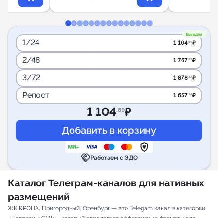
Выгодно
1/24
1 104
₽
.89
2/48
1 767
₽
.83
3/72
1 878
₽
.32
Репост
1 657
₽
.34
1 104
₽
.89
handshake
Работаем с ЭДО
Каталог Телеграм-каналов для нативных
размещений
ЖК КРОНА, Пригородный, Оренбург — это Telegam канал в категории