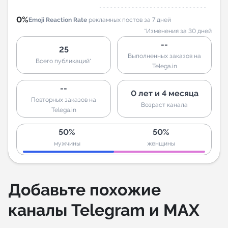
0%
Emoji Reaction Rate
рекламных постов за 7 дней
*Изменения за 30 дней
--
25
Выполненных заказов на
Всего публикаций*
Telega.in
--
0 лет и 4 месяца
Повторных заказов на
Возраст канала
Telega.in
50%
50%
мужчины
женщины
Добавьте похожие
каналы Telegram и MAX