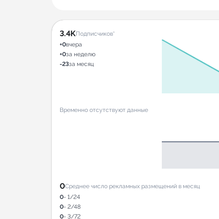
3.4K
Подписчиков*
+0
вчера
+0
за неделю
-23
за месяц
Временно отсутствуют данные
0
Среднее число рекламных размещений в месяц
0
- 1/24
0
- 2/48
0
- 3/72