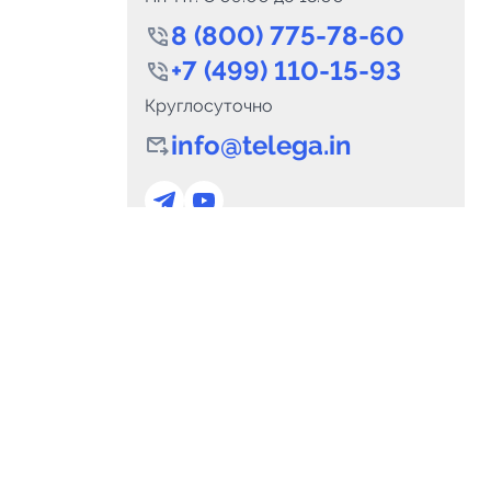
8 (800) 775-78-60
+7 (499) 110-15-93
Круглосуточно
info@telega.in
0
Каналов:
Подпи
0
₽
delete_forever
Итого:
.00
Для сотрудничества
и
marketing@telega.in
Для СМИ
альных
pr@telega.in
Техподдержка