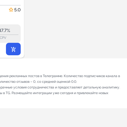
Новости и СМИ
5.0
5.0
43.3
42.1
12.5K
47.7%
47.9%
ERR:
lock_outline
lock_outline
lo
CPV
CPV
3 496
₽
.50
ения рекламных постов в Телеграмме. Количество подписчиков канала в
личество отзывов – 0, со средней оценкой 0.0.
зрачные условия сотрудничества и предоставляет детальную аналитику.
ы в TG. Размещайте интеграции уже сегодня и привлекайте новых