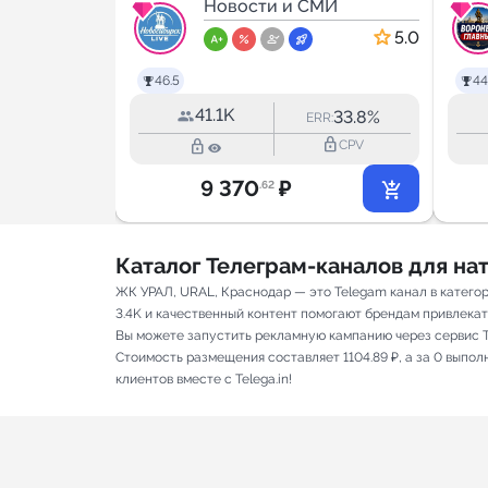
г
МИ
Live
Новости и СМИ
5.0
5.0
46.5
44
41.1K
18.1%
33.8%
RR:
ERR:
lock_outline
lock_outline
lock_outline
CPV
CPV
9 370
₽
.62
Каталог Телеграм-каналов для н
ЖК УРАЛ, URAL, Краснодар — это Telegam канал в катего
3.4K и качественный контент помогают брендам привлекать 
Вы можете запустить рекламную кампанию через сервис T
Стоимость размещения составляет 1104.89 ₽, а за 0 выпо
клиентов вместе с Telega.in!