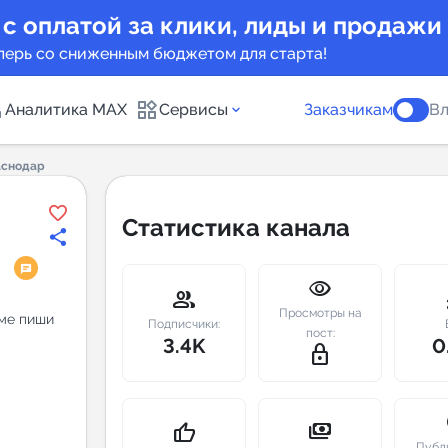
 с оплатой за клики, лиды и продажи
перь со сниженным бюджетом для старта!
Аналитика MAX
Сервисы
Заказчикам
Вл
аснодар
каналов
Каталог б
Статистика канала
Индекс чи
visibility
 предложения
Telegram
group
m
Просмотры на
аме пиши
New
Подписчики:
пост:
3.4K
0
lock_outline
Индивиду
а MAX каналов
сопровож
u
payments
thumb_up
Публ