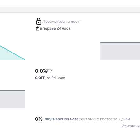
lock
Просмотров на пост*
lock
в первые 24 часа
0.0%
ER*
0.0
ER за 24 часа
0%
Emoji Reaction Rate
рекламных постов за 7 дней
*Изменени