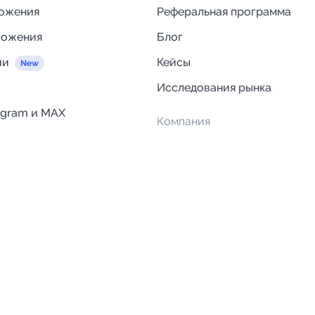
ложения
Реферальная программа
ложения
Блог
ии
Кейсы
Исследования рынка
egram и MAX
Компания
Отзывы о Telega.in
ций
Информация о безопасност
Возврат средств
Гарантии
Политика обработки персон
данных
Вакансии