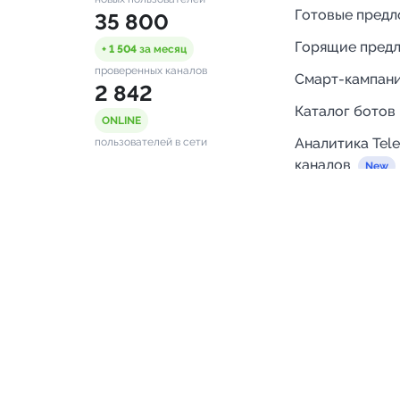
Готовые пред
35 800
Горящие пред
+ 1 504
за месяц
проверенных каналов
Смарт-кампан
2 842
Каталог ботов
ONLINE
Аналитика Tel
пользователей в сети
каналов
Бот нотифика
Помощь
FAQ
Напишите нам