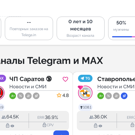
0 лет и 10
--
50%
месяцев
Повторных заказов на
мужчины
Telega.in
Возраст канала
налы Telegram и MAX
ЧП Саратов 🔞
Ставрополь
AX
TG
Новости и СМИ
2️⃣6️⃣ Ставр
Новости и СМИ
4.8
.9
108.1
64.5K
36.0K
36.9%
ERR:
ERR:
lock_outline
lock_outline
lock_outline
lock_outline
CPV