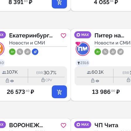
8 391
₽
4 055
₽
.60
.94
Екатеринбург
Питер на
AX
MAX
Первый
Новости и СМИ
максималках
Новости и СМИ
Санкт-Пете
3.0
231.6
107K
60.1K
30.7%
ERR:
ERR:
lock_outline
lock_outline
lock_outline
lock_outline
CPV
26 573
₽
13 986
₽
.40
.00
ВОРОНЕЖ
ЧП Чита
AX
MAX