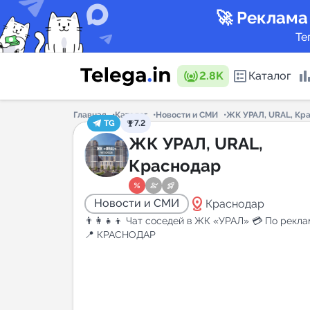
🚀 Реклама
Те
2.8K
Каталог
Главная
Каталог
Новости и СМИ
ЖК УРАЛ, URAL, Кр
TG
7.2
Каталог 
ЖК УРАЛ, URAL,
Краснодар
Горящие
distance
Новости и СМИ
Краснодар
👨‍👩‍👧‍👦 Чат соседей в ЖК «УРАЛ» 💳 По рекл
📍 КРАСНОДАР
Аналитик
New