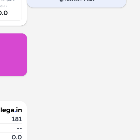
ень:
0.0
181
--
0.0