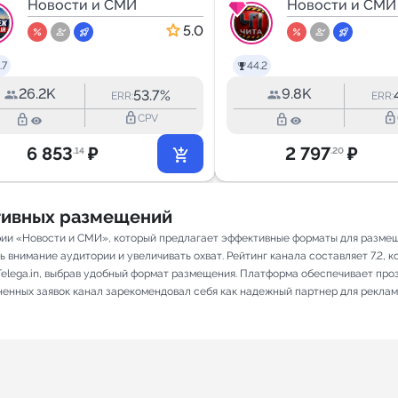
ГЛАВНЫЙ
Новости и СМИ
Новости и СМИ
5.0
.7
44.2
26.2K
9.8K
53.7%
ERR:
ERR:
lock_outline
lock_outline
lock_outline
lock_outline
CPV
6 853
₽
2 797
₽
.14
.20
ативных размещений
рии «Новости и СМИ», который предлагает эффективные форматы для размещ
внимание аудитории и увеличивать охват. Рейтинг канала составляет 7.2, ко
elega.in, выбрав удобный формат размещения. Платформа обеспечивает про
лненных заявок канал зарекомендовал себя как надежный партнер для реклам