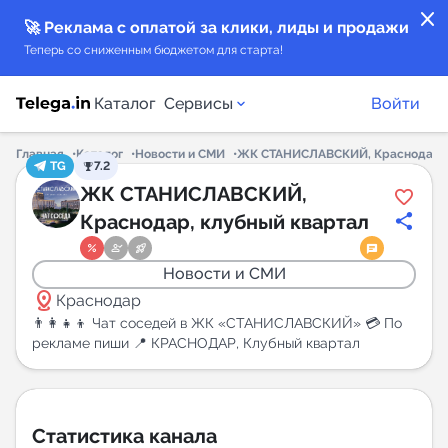
close
🚀 Реклама с оплатой за клики, лиды и продажи
Теперь со сниженным бюджетом для старта!
Каталог
Сервисы
Войти
Главная
Каталог
Новости и СМИ
ЖК СТАНИСЛАВСКИЙ, Краснодар, 
TG
7.2
Каталог каналов
ЖК СТАНИСЛАВСКИЙ,
Краснодар, клубный квартал
Каталог ботов
Новости и СМИ
Горящие предложения
distance
Краснодар
👨‍👩‍👧‍👦 Чат соседей в ЖК «СТАНИСЛАВСКИЙ» 💳 По
Индекс читаемости каналов в Telegram
рекламе пиши 📍 КРАСНОДАР, Клубный квартал
New
Аналитика MAX каналов
Статистика канала
New