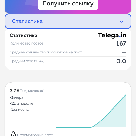
Получить ссылку
Статистика
Статистика
167
Количество постов
--
Среднее количество просмотров на пост
0.0
Средний охват (24ч)
3.7K
Подписчиков*
+2
вчера
+11
за неделю
-1
за месяц
lock
Просмотров на пост*