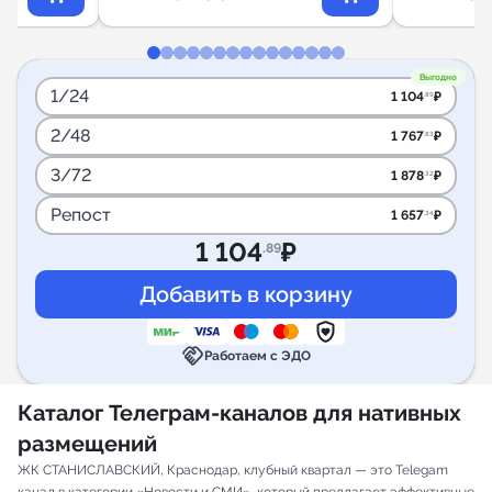
Выгодно
1/24
1 104
₽
.89
2/48
1 767
₽
.83
3/72
1 878
₽
.32
Репост
1 657
₽
.34
1 104
₽
.89
handshake
Работаем с ЭДО
Каталог Телеграм-каналов для нативных
размещений
ЖК СТАНИСЛАВСКИЙ, Краснодар, клубный квартал — это Telegam