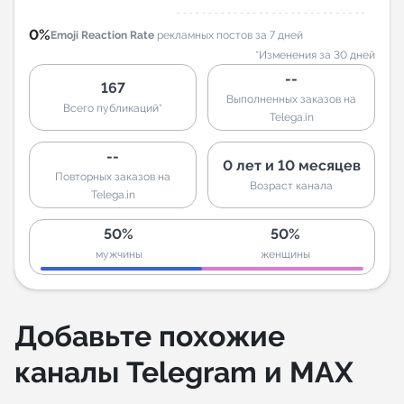
0%
Emoji Reaction Rate
рекламных постов за 7 дней
*Изменения за 30 дней
--
167
Выполненных заказов на
Всего публикаций*
Telega.in
--
0 лет и 10 месяцев
Повторных заказов на
Возраст канала
Telega.in
50%
50%
мужчины
женщины
Добавьте похожие
каналы Telegram и MAX