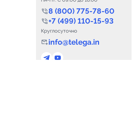
8 (800) 775-78-60
+7 (499) 110-15-93
Круглосуточно
info@telega.in
0
Каналов:
Подпи
0
₽
delete_forever
Итого:
.00
Для сотрудничества
и
marketing@telega.in
Для СМИ
альных
pr@telega.in
Техподдержка