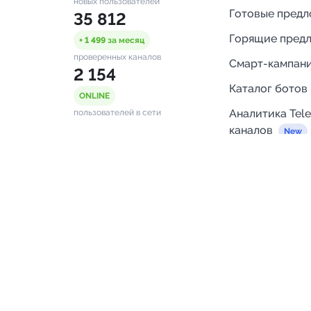
новых пользователей
Готовые пред
35 812
Горящие пред
+ 1 499
за месяц
проверенных каналов
Смарт-кампан
2 154
Каталог ботов
ONLINE
Аналитика Tel
пользователей в сети
каналов
Бот нотифика
Помощь
FAQ
Напишите нам