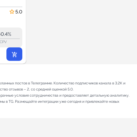
Новости и СМИ
5.0
5.0
43.3
42.1
12.5K
40.4%
41.6%
ERR:
lock_outline
lock_outline
lo
CPV
CPV
3 496
₽
.50
амных постов в Телеграмме. Количество подписчиков канала в 3.2K и
тво отзывов – 2, со средней оценкой 5.0.
зрачные условия сотрудничества и предоставляет детальную аналитику.
амы в TG. Размещайте интеграции уже сегодня и привлекайте новых