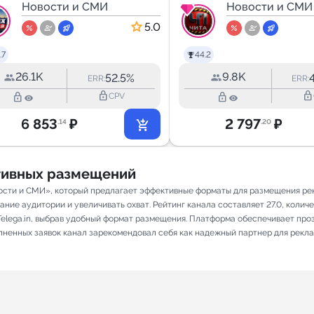
ГЛАВНЫЙ
Новости и СМИ
Новости и СМИ
5.0
.7
44.2
26.1K
9.8K
52.5%
ERR:
ERR:
lock_outline
lock_outline
lock_outline
lock_outline
CPV
6 853
₽
2 797
₽
.14
.20
ативных размещений
ости и СМИ», который предлагает эффективные форматы для размещения рекл
ие аудитории и увеличивать охват. Рейтинг канала составляет 27.0, количес
elega.in, выбрав удобный формат размещения. Платформа обеспечивает про
олненных заявок канал зарекомендовал себя как надежный партнер для рекл