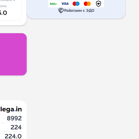
ень:
handshake
Работаем с ЭДО
5.0
8992
224
224.0