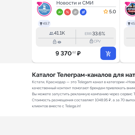
МИ
Live
Новости и СМИ
5.0
5.0
49.7
45
41.1K
36.1%
33.6%
RR:
ERR:
lock_outline
lock_outline
lock_outline
CPV
CPV
9 370
₽
.62
Каталог Телеграм-каналов для н
Кстати, Краснодар — это Telegam канал в категории «Нов
качественный контент помогают брендам привлекать вниман
Вы можете запустить рекламную кампанию через сервис T
Стоимость размещения составляет 1048.95 ₽, а за 70 вып
клиентов вместе с Telega.in!