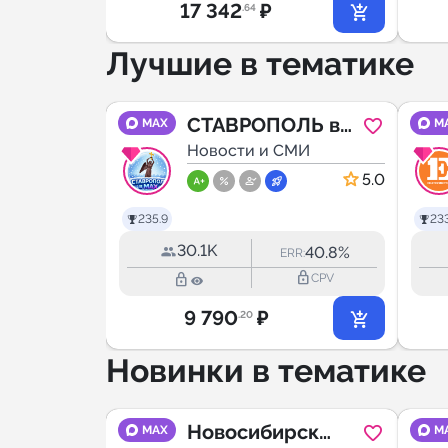
17 342
₽
.64
Лучшие в тематике
ОСТОВ
СТАВРОПОЛЬ в
MAX
M
Ростов-
МИ
МАХ
Новости и СМИ
ivet-
4.9
5.0
235.9
23
30.1K
35.3%
40.8%
RR:
ERR:
lock_outline
lock_outline
lock_outline
CPV
CPV
9 790
₽
.20
Новинки в тематике
вости
Новосибирск
MAX
M