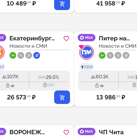
10 489
₽
41 958
₽
.50
.00
Екатеринбург
Питер на
AX
MAX
Первый
Новости и СМИ
максималках
Новости и СМИ
Санкт-Пете
3.0
231.6
107K
60.1K
29.5%
ERR:
ERR:
lock_outline
lock_outline
lock_outline
lock_outline
CPV
26 573
₽
13 986
₽
.40
.00
ВОРОНЕЖ
ЧП Чита
AX
MAX