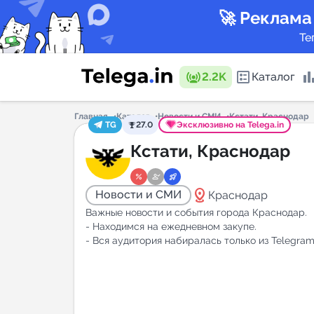
🚀 Реклама
Те
2.2K
Каталог
Главная
Каталог
Новости и СМИ
Кстати, Краснодар
TG
27.0
Эксклюзивно на Telega.in
Каталог 
Кстати, Краснодар
distance
Новости и СМИ
Краснодар
Горящие
Важные новости и события города Краснодар.
- Находимся на ежедневном закупе.
- Вся аудитория набиралась только из Telegram
Аналитик
New