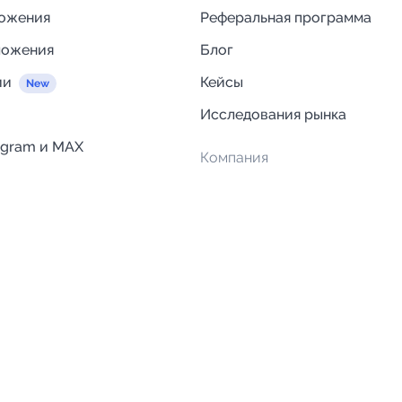
ложения
Реферальная программа
ложения
Блог
ии
Кейсы
Исследования рынка
egram и MAX
Компания
Отзывы о Telega.in
ций
Информация о безопасност
Возврат средств
Гарантии
Политика обработки персон
данных
Вакансии