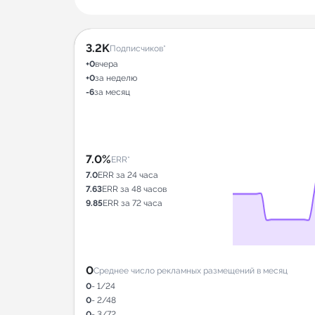
3.2K
Подписчиков*
+0
вчера
+0
за неделю
-6
за месяц
7.0%
ERR*
7.0
ERR за 24 часа
7.63
ERR за 48 часов
9.85
ERR за 72 часа
0
Среднее число рекламных размещений в месяц
0
- 1/24
0
- 2/48
0
- 3/72