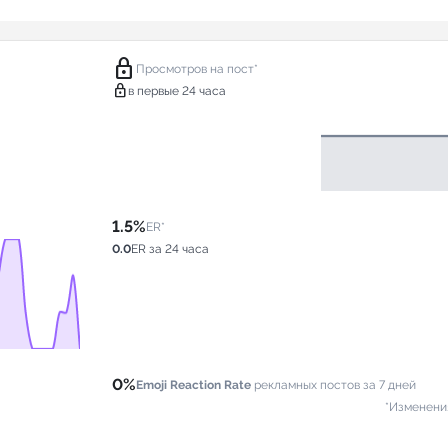
lock
Просмотров на пост*
lock
в первые 24 часа
1.5%
ER*
0.0
ER за 24 часа
0%
Emoji Reaction Rate
рекламных постов за 7 дней
*Изменени