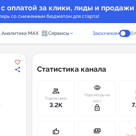
 с оплатой за клики, лиды и продажи
перь со сниженным бюджетом для старта!
Аналитика MAX
Сервисы
Заказчикам
Вл
каналов
Каталог б
Статистика канала
Индекс чи
visibility
 предложения
Telegram
group
m
Просмотры на
New
Подписчики:
пост:
3.2K
7
.
lock_outline
Индивиду
а MAX каналов
сопровож
u
payments
thumb_up
Публ