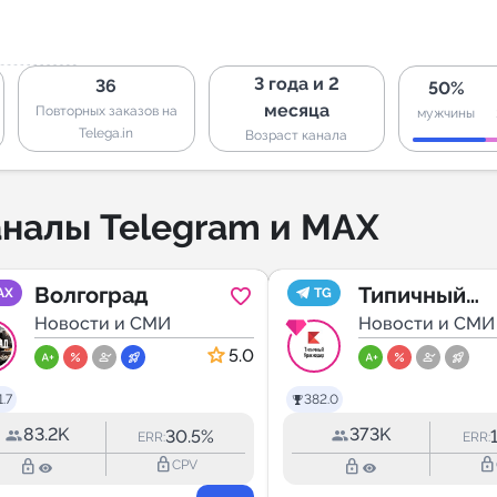
3 года и 2
36
50%
месяца
Повторных заказов на
мужчины
Telega.in
Возраст канала
налы Telegram и MAX
Волгоград
Типичный
AX
TG
Новости и СМИ
Краснодар
Новости и СМИ
5.0
.7
382.0
83.2K
373K
30.5%
ERR:
ERR:
lock_outline
lock_outline
lock_outline
lock_outline
CPV