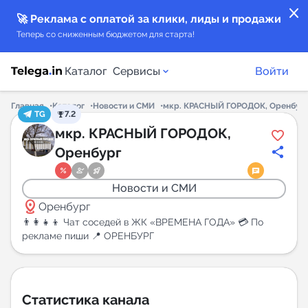
close
🚀 Реклама с оплатой за клики, лиды и продажи
Теперь со сниженным бюджетом для старта!
Каталог
Сервисы
Войти
Главная
Каталог
Новости и СМИ
мкр. КРАСНЫЙ ГОРОДОК, Оренбур
TG
7.2
Каталог каналов
мкр. КРАСНЫЙ ГОРОДОК,
Оренбург
Каталог ботов
Новости и СМИ
Горящие предложения
distance
Оренбург
👨‍👩‍👧‍👦 Чат соседей в ЖК «ВРЕМЕНА ГОДА» 💳 По
Индекс читаемости каналов в Telegram
рекламе пиши 📍 ОРЕНБУРГ
New
Аналитика MAX каналов
Статистика канала
New