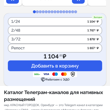
Выгодно
1/24
1 104
₽
.89
2/48
1 767
₽
.83
3/72
1 878
₽
.32
Репост
1 657
₽
.34
1 104
₽
.89
handshake
Работаем с ЭДО
Каталог Телеграм-каналов для нативных
размещений
мкр. КРАСНЫЙ ГОРОДОК, Оренбург — это Telegam канал в категории