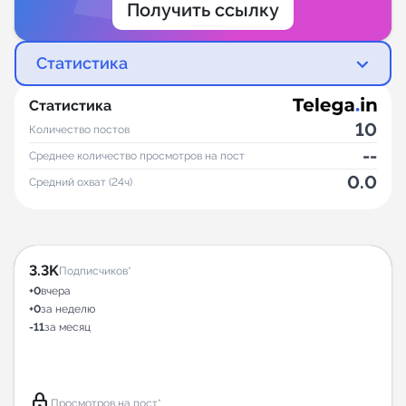
Получить ссылку
Статистика
Статистика
10
Количество постов
--
Среднее количество просмотров на пост
0.0
Средний охват (24ч)
3.3K
Подписчиков*
+0
вчера
+0
за неделю
-11
за месяц
lock
Просмотров на пост*