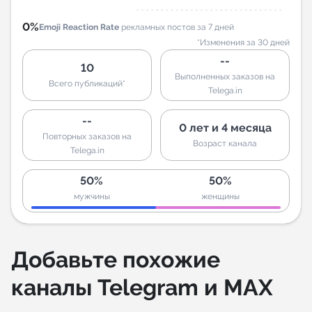
0%
Emoji Reaction Rate
рекламных постов за 7 дней
*Изменения за 30 дней
--
10
Выполненных заказов на
Всего публикаций*
Telega.in
--
0 лет и 4 месяца
Повторных заказов на
Возраст канала
Telega.in
50%
50%
мужчины
женщины
Добавьте похожие
каналы Telegram и MAX