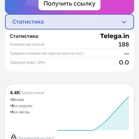
Получить ссылку
Статистика
Статистика
188
Количество постов
--
Среднее количество просмотров на пост
0.0
Средний охват (24ч)
4.4K
Подписчиков*
+0
вчера
+8
за неделю
+6
за месяц
lock
Просмотров на пост*