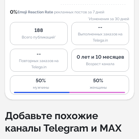
0%
Emoji Reaction Rate
рекламных постов за 7 дней
*Изменения за 30 дней
--
188
Выполненных заказов на
Всего публикаций*
Telega.in
--
0 лет и 10 месяцев
Повторных заказов на
Возраст канала
Telega.in
50%
50%
мужчины
женщины
Добавьте похожие
каналы Telegram и MAX