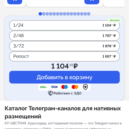
Выгодно
1/24
1 104
₽
.89
2/48
1 767
₽
.83
3/72
1 878
₽
.32
Репост
1 657
₽
.34
1 104
₽
.89
handshake
Работаем с ЭДО
Каталог Телеграм-каналов для нативных
размещений
КП АВСТРИЯ, Краснодар, коттеджный посёлок — это Telegam канал в