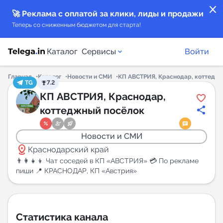
close
🚀 Реклама с оплатой за клики, лиды и продажи
Теперь со сниженным бюджетом для старта!
Каталог
Сервисы
Войти
Главная
Каталог
Новости и СМИ
КП АВСТРИЯ, Краснодар, коттедж
TG
7.2
Каталог каналов
КП АВСТРИЯ, Краснодар,
коттеджный посёлок
Каталог ботов
Новости и СМИ
Горящие предложения
distance
Краснодарский край
👨‍👩‍👧‍👦 Чат соседей в КП «АВСТРИЯ» 💳 По рекламе
Индекс читаемости каналов в Telegram
пиши 📍 КРАСНОДАР, КП «Австрия»
New
Аналитика MAX каналов
Статистика канала
New