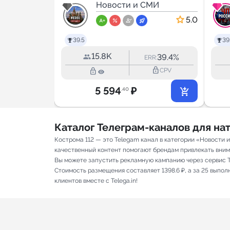
МИ
Новости и СМИ
5.0
5.0
39.5
39
15.8K
6.8%
39.4%
RR:
ERR:
lock_outline
lock_outline
lock_outline
CPV
CPV
5 594
₽
.40
Каталог Телеграм-каналов для н
Кострома 112 — это Telegam канал в категории «Новости 
качественный контент помогают брендам привлекать вниман
Вы можете запустить рекламную кампанию через сервис T
Стоимость размещения составляет 1398.6 ₽, а за 25 выпо
клиентов вместе с Telega.in!