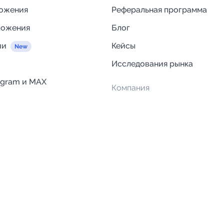
ложения
Реферальная программа
ложения
Блог
ии
Кейсы
Исследования рынка
egram и MAX
Компания
Отзывы о Telega.in
ций
Информация о безопасност
Возврат средств
Гарантии
Политика обработки персон
данных
Вакансии