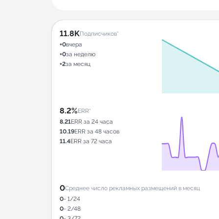
11.8K
Подписчиков*
+0
вчера
+0
за неделю
+2
за месяц
8.2%
ERR*
8.21
ERR за 24 часа
10.19
ERR за 48 часов
11.4
ERR за 72 часа
0
Среднее число рекламных размещений в месяц
0
- 1/24
0
- 2/48
0
- 3/72