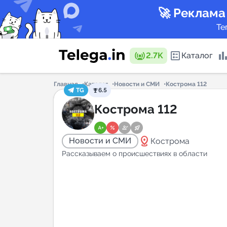
🚀 Реклама
Те
2.7K
Каталог
Главная
Каталог
Новости и СМИ
Кострома 112
TG
6.5
Каталог 
Кострома 112
distance
Новости и СМИ
Кострома
Горящие
Рассказываем о происшествиях в области
Аналитик
New