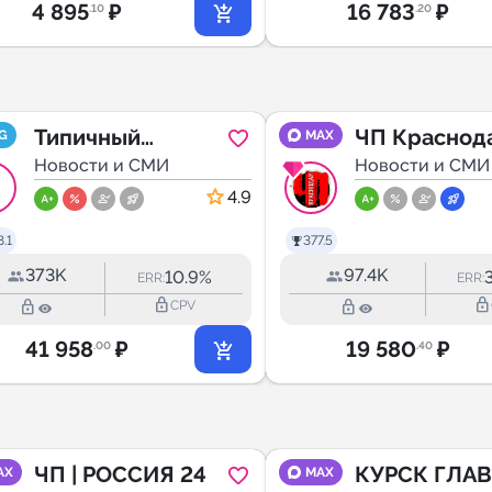
4 895
₽
16 783
₽
.10
.20
Типичный
ЧП Краснод
G
MAX
Краснодар
Новости и СМИ
края
Новости и СМИ
4.9
.1
377.5
373K
97.4K
10.9%
ERR:
ERR:
lock_outline
lock_outline
lock_outline
lock_outline
CPV
41 958
₽
19 580
₽
.00
.40
ЧП | РОССИЯ 24
КУРСК ГЛА
AX
MAX