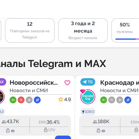
3 года и 2
12
50%
месяца
Повторных заказов на
мужчины
Telega.in
Возраст канала
налы Telegram и MAX
Новороссийск
Краснодар 
AX
TG
LIFE
Новости и СМИ
край
Новости и СМИ
4.9
.2
109.0
43.7K
188K
36.4%
ERR:
ERR:
lock_outline
lock_outline
lock_outline
lock_outline
CPV