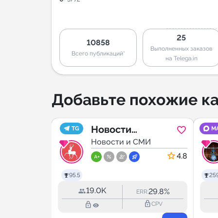
25
10858
Выполненных заказов
Всего публикаций*
на Telega.in
Добавьте похожие ка
️⃣
Новости
TG
M
р
МИ
Нижегородской
Новости и СМИ
области
5.0
4.8
95.5
259
19.0K
4.7%
29.8%
RR:
ERR:
lock_outline
lock_outline
lock_outline
CPV
CPV