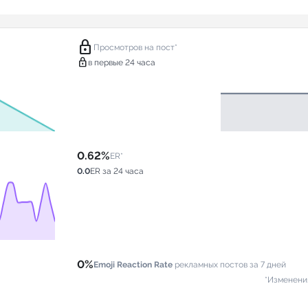
lock
Просмотров на пост*
lock
в первые 24 часа
0.62%
ER*
0.0
ER за 24 часа
0%
Emoji Reaction Rate
рекламных постов за 7 дней
*Изменени