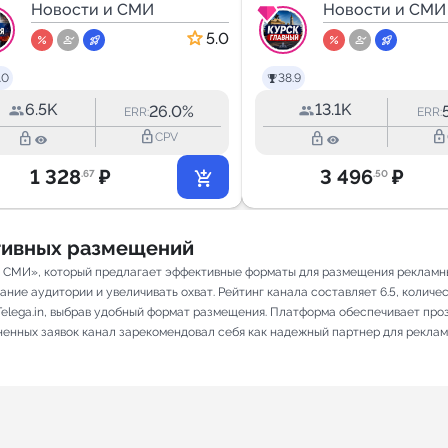
Новости и СМИ
Новости и СМИ
5.0
.0
38.9
6.5K
13.1K
26.0%
ERR:
ERR:
lock_outline
lock_outline
lock_outline
lock_outline
CPV
1 328
₽
3 496
₽
.67
.50
ативных размещений
и СМИ», который предлагает эффективные форматы для размещения рекламных
ие аудитории и увеличивать охват. Рейтинг канала составляет 6.5, количест
elega.in, выбрав удобный формат размещения. Платформа обеспечивает про
лненных заявок канал зарекомендовал себя как надежный партнер для реклам