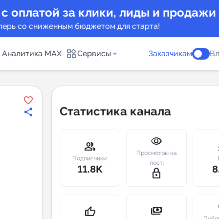
 с оплатой за клики, лиды и продажи
перь со сниженным бюджетом для старта!
Аналитика MAX
Сервисы
Заказчикам
Вл
каналов
Каталог б
Статистика канала
Индекс чи
visibility
 предложения
Telegram
group
m
Просмотры на
New
Подписчики:
пост:
11.8K
8
lock_outline
Индивиду
а MAX каналов
сопровож
u
payments
thumb_up
Публ