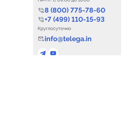
8 (800) 775-78-60
+7 (499) 110-15-93
Круглосуточно
info@telega.in
0
Каналов:
Подпи
0
₽
delete_forever
Итого:
.00
Для сотрудничества
и
marketing@telega.in
Для СМИ
альных
pr@telega.in
Техподдержка