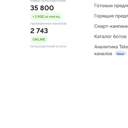
новых пользователей
Готовые пред
35 800
Горящие пред
+ 1 502
за месяц
проверенных каналов
Смарт-кампан
2 743
Каталог ботов
ONLINE
Аналитика Tel
пользователей в сети
каналов
Бот нотифика
Помощь
FAQ
Напишите нам