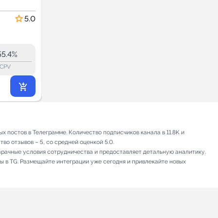
Сегодня
Новости и СМИ
5.0
5.0
38.5
37.9
6.2K
55.4%
45.1%
ERR:
lock_outline
lock_outline
lo
CPV
CPV
2 097
₽
.90
 постов в Телеграмме. Количество подписчиков канала в 11.8K и
во отзывов – 5, со средней оценкой 5.0.
зрачные условия сотрудничества и предоставляет детальную аналитику.
ы в TG. Размещайте интеграции уже сегодня и привлекайте новых