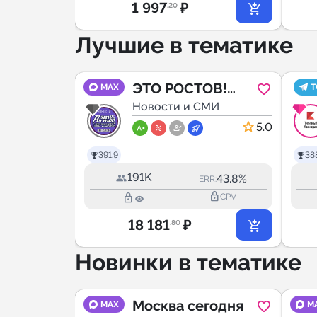
1 997
₽
.20
Лучшие в тематике
убань
ЭТО РОСТОВ!
MAX
T
МИ
Новости
Новости и СМИ
Ростова-на-Дону
4.9
5.0
391.9
388
191K
34.7%
43.8%
RR:
ERR:
lock_outline
lock_outline
lock_outline
CPV
CPV
18 181
₽
.80
Новинки в тематике
оротко
Москва сегодня
MAX
M