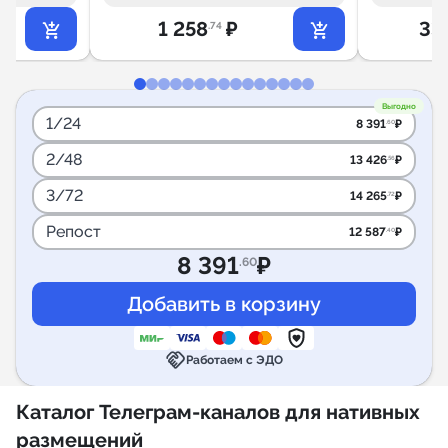
1 258
₽
33
.74
Выгодно
1/24
8 391
₽
.60
2/48
13 426
₽
.56
3/72
14 265
₽
.72
Репост
12 587
₽
.40
8 391
₽
.60
handshake
Работаем с ЭДО
Каталог Телеграм-каналов для нативных
размещений