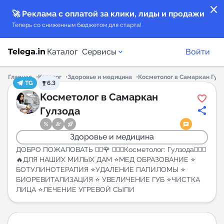
close
🚀 Реклама с оплатой за клики, лиды и продажи
Теперь со сниженным бюджетом для старта!
Каталог
Сервисы
Войти
Главная
Каталог
Здоровье и медицина
Косметолог в Самаркан Гул
TG
6.3
Каталог каналов
Косметолог в Самаркан
Гулзода
Каталог ботов
Здоровье и медицина
Горящие предложения
ДОБРО ПОЖАЛОВАТЬ 🙋‍♀️🌹 👩🏻‍⚕️Косметолог: Гулзода👩🏻‍⚕️
🔥ДЛЯ НАШИХ МИЛЫХ ДАМ ⭐️МЕД ОБРАЗОВАНИЕ ⭐️
БОТУЛИНОТЕРАПИЯ ⭐️УДАЛЕНИЕ ПАПИЛОМЫ ⭐️
Индекс читаемости каналов в Telegram
БИОРЕВИТАЛИЗАЦИЯ ⭐️ УВЕЛИЧЕНИЕ ГУБ ⭐️ЧИСТКА
New
ЛИЦА ⭐️ЛЕЧЕНИЕ УГРЕВОЙ СЫПИ
Аналитика MAX каналов
New