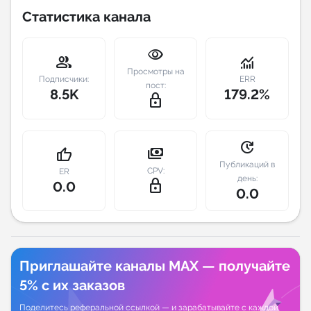
Статистика канала
Индивидуальное сопровождение
visibility
group
monitoring
Аналитика Telegram
Просмотры на
Подписчики:
ERR
пост:
8.5K
179.2%
lock_outline
update
payments
thumb_up
Публикаций в
CPV:
ER
день:
lock_outline
0.0
0.0
Приглашайте каналы MAX — получайте
5% с их заказов
Поделитесь реферальной ссылкой — и зарабатывайте с каждой