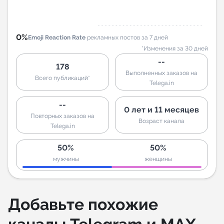
0%
Emoji Reaction Rate
рекламных постов за 7 дней
*Изменения за 30 дней
--
178
Выполненных заказов на
Всего публикаций*
Telega.in
--
0 лет и 11 месяцев
Повторных заказов на
Возраст канала
Telega.in
50%
50%
мужчины
женщины
Добавьте похожие