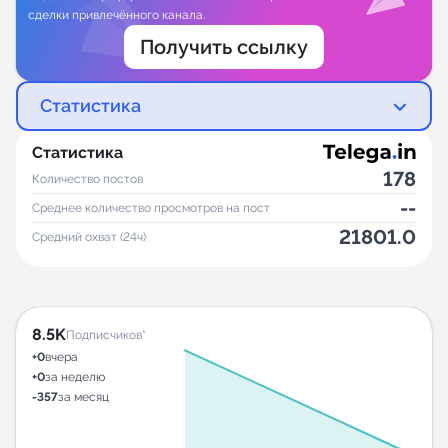
сделки привлечённого канала.
Получить ссылку
Статистика
Статистика
178
Количество постов
--
Среднее количество просмотров на пост
21801.0
Средний охват (24ч)
8.5K
Подписчиков*
+0
вчера
+0
за неделю
-357
за месяц