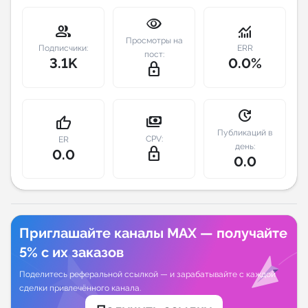
visibility
Индивидуальное сопровождение
group
monitoring
Просмотры на
Подписчики:
ERR
пост:
3.1K
0.0%
Аналитика Telegram
lock_outline
update
payments
thumb_up
Публикаций в
CPV:
ER
день:
lock_outline
0.0
0.0
Приглашайте каналы MAX — получайте
5% с их заказов
Поделитесь реферальной ссылкой — и зарабатывайте с каждой
сделки привлечённого канала.