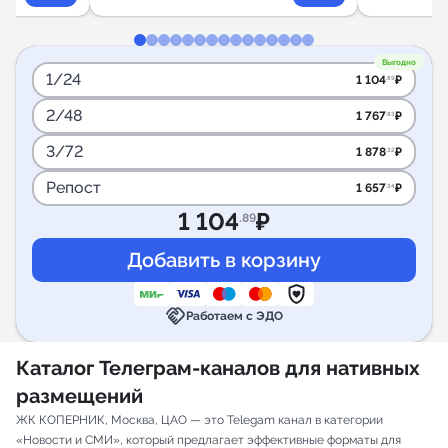
Выгодно
1/24
1 104
₽
.89
2/48
1 767
₽
.83
3/72
1 878
₽
.32
Репост
1 657
₽
.34
1 104
₽
.89
handshake
Работаем с ЭДО
Каталог Телеграм-каналов для нативных
размещений
ЖК КОПЕРНИК, Москва, ЦАО — это Telegam канал в категории
«Новости и СМИ», который предлагает эффективные форматы для