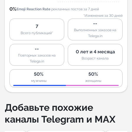
0%
Emoji Reaction Rate
рекламных постов за 7 дней
*Изменения за 30 дней
--
7
Выполненных заказов на
Всего публикаций*
Telega.in
--
0 лет и 4 месяца
Повторных заказов на
Возраст канала
Telega.in
50%
50%
мужчины
женщины
Добавьте похожие
каналы Telegram и MAX