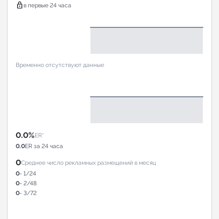
lock
в первые 24 часа
Временно отсутствуют данные
0.0%
ER*
0.0
ER за 24 часа
0
Среднее число рекламных размещений в месяц
0
- 1/24
0
- 2/48
0
- 3/72