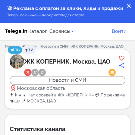
close
🚀 Реклама с оплатой за клики, лиды и продажи
Теперь со сниженным бюджетом для старта!
Каталог
Сервисы
Войти
Главная
Каталог
Новости и СМИ
ЖК КОПЕРНИК, Москва, ЦАО
TG
7.2
Каталог каналов
ЖК КОПЕРНИК, Москва, ЦАО
Каталог ботов
Новости и СМИ
distance
Горящие предложения
Московская область
👨‍👩‍👧‍👦 Чат соседей в ЖК «КОПЕРНИК» 💳 По рекламе
пиши 📍 МОСКВА, ЦАО
Индекс читаемости каналов в Telegram
New
Аналитика MAX каналов
Статистика канала
New