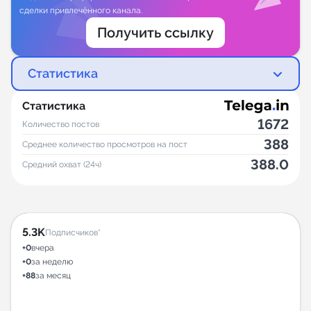
сделки привлечённого канала.
Получить ссылку
Статистика
Статистика
1672
Количество постов
388
Среднее количество просмотров на пост
388.0
Средний охват (24ч)
5.3K
Подписчиков*
+0
вчера
+0
за неделю
+88
за месяц