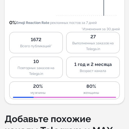
0%
Emoji Reaction Rate
рекламных постов за 7 дней
*Изменения за 30 дней
27
1672
Выполненных заказов на
Всего публикаций*
Telega.in
10
1 год и 2 месяца
Повторных заказов на
Возраст канала
Telega.in
20%
80%
мужчины
женщины
Добавьте похожие