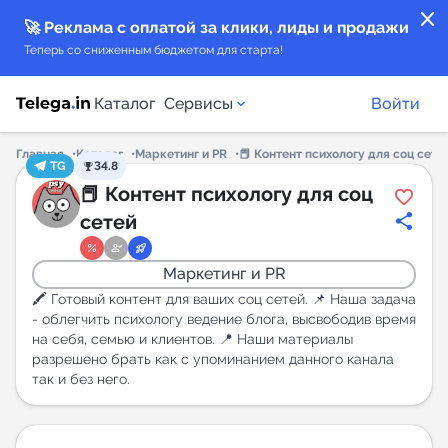
close
🚀 Реклама с оплатой за клики, лиды и продажи
Теперь со сниженным бюджетом для старта!
Каталог
Сервисы
Войти
Главная
Каталог
Маркетинг и PR
📕 Контент психологу для соц сете
TG
34.8
Каталог каналов
📕 Контент психологу для соц
сетей
Каталог ботов
Маркетинг и PR
Горящие предложения
🖍 Готовый контент для ваших соц сетей. 📌 Наша задача
- облегчить психологу ведение блога, высвободив время
на себя, семью и клиентов. 📍 Наши материалы
Индекс читаемости каналов в Telegram
разрешено брать как с упоминанием данного канала
New
так и без него.
Аналитика MAX каналов
New