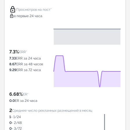
lock
Просмотров на пост*
lock
в первые 24 часа
7.3%
ERR*
7.33
ERR за 24 часа
8.67
ERR за 48 часов
9.29
ERR за 72 часа
6.68%
ER*
0.0
ER за 24 часа
2
Среднее число рекламных размещений в месяц
1
- 1/24
0
- 2/48
0
- 3/72