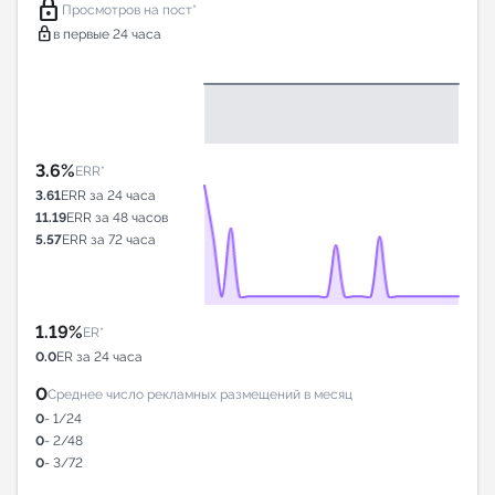
lock
Просмотров на пост*
lock
в первые 24 часа
3.6%
ERR*
3.61
ERR за 24 часа
11.19
ERR за 48 часов
5.57
ERR за 72 часа
1.19%
ER*
0.0
ER за 24 часа
0
Среднее число рекламных размещений в месяц
0
- 1/24
0
- 2/48
0
- 3/72