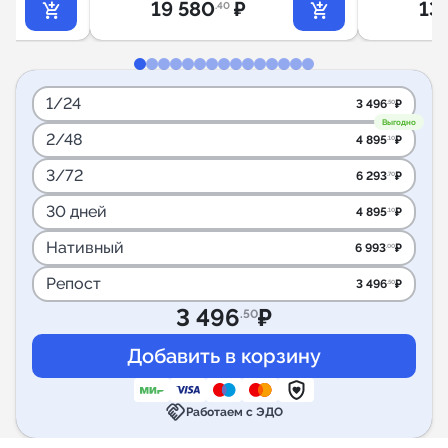
19 580
₽
13
.40
1/24
3 496
₽
.50
Выгодно
2/48
4 895
₽
.10
3/72
6 293
₽
.70
30 дней
4 895
₽
.10
Нативный
6 993
₽
.00
Репост
3 496
₽
.50
3 496
₽
.50
handshake
Работаем с ЭДО