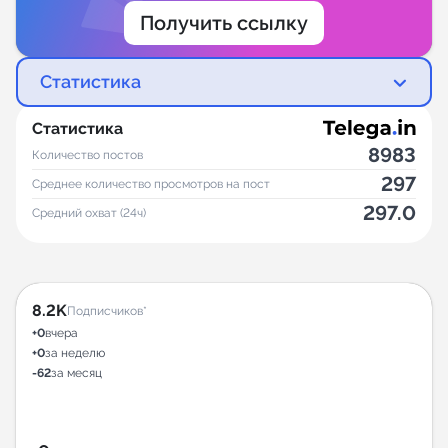
Получить ссылку
Статистика
Статистика
8983
Количество постов
297
Среднее количество просмотров на пост
297.0
Средний охват (24ч)
8.2K
Подписчиков*
+0
вчера
+0
за неделю
-62
за месяц