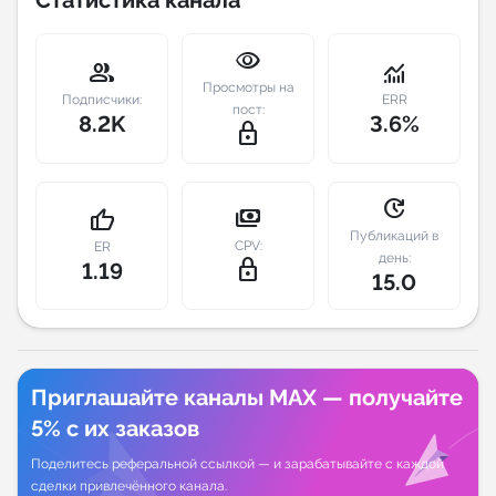
Индивидуальное сопровождение
visibility
group
monitoring
Просмотры на
Аналитика Telegram
Подписчики:
ERR
пост:
8.2K
3.6%
lock_outline
update
payments
thumb_up
Публикаций в
CPV:
ER
день:
lock_outline
1.19
15.0
Приглашайте каналы MAX — получайте
5% с их заказов
Поделитесь реферальной ссылкой — и зарабатывайте с каждой
сделки привлечённого канала.