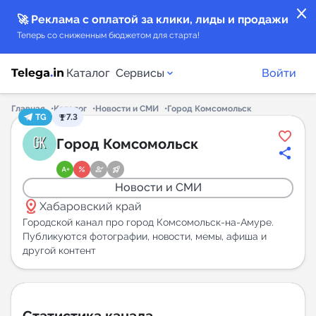
close
🚀 Реклама с оплатой за клики, лиды и продажи
Теперь со сниженным бюджетом для старта!
Каталог
Сервисы
Войти
Главная
Каталог
Новости и СМИ
Город Комсомольск
TG
7.3
Каталог каналов
Город Комсомольск
Каталог ботов
Новости и СМИ
distance
Горящие предложения
Хабаровский край
Городской канал про город Комсомольск-на-Амуре.
Публикуются фотографии, новости, мемы, афиша и
Индекс читаемости каналов в Telegram
другой контент
New
Аналитика MAX каналов
New
Статистика канала