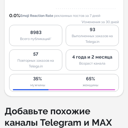
0.0%
Emoji Reaction Rate
рекламных постов за 7 дней
*Изменения за 30 дней
93
8983
Выполненных заказов на
Всего публикаций*
Telega.in
57
4 года и 2 месяца
Повторных заказов на
Возраст канала
Telega.in
35%
65%
мужчины
женщины
Добавьте похожие
каналы Telegram и MAX