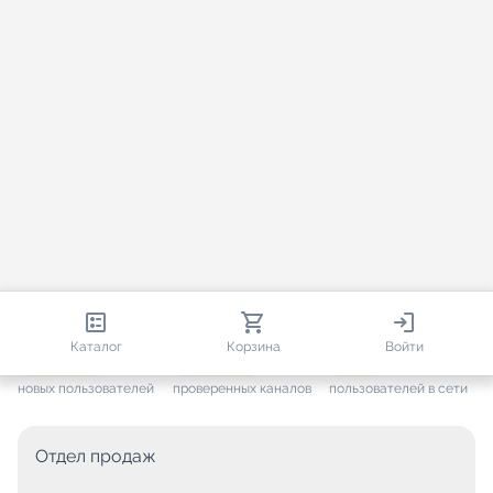
813 203
35 733
2 913
Каталог
Корзина
Войти
+ 7 685
за месяц
+ 1 454
за месяц
ONLINE
новых пользователей
проверенных каналов
пользователей в сети
Отдел продаж