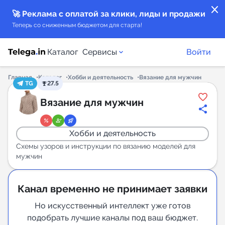
close
🚀 Реклама с оплатой за клики, лиды и продажи
Теперь со сниженным бюджетом для старта!
Каталог
Сервисы
Войти
Главная
Каталог
Хобби и деятельность
Вязание для мужчин
TG
27.5
Каталог каналов
Вязание для мужчин
Каталог ботов
Хобби и деятельность
Горящие предложения
Схемы узоров и инструкции по вязанию моделей для
мужчин
Индекс читаемости каналов в Telegram
New
Канал временно не принимает заявки
Но искусственный интеллект уже готов
Аналитика MAX каналов
подобрать лучшие каналы под ваш бюджет.
New