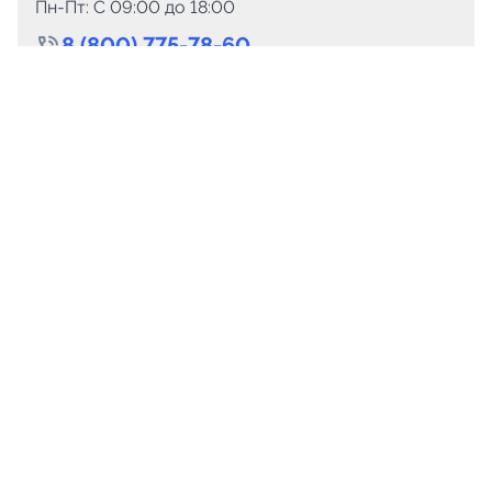
Пн-Пт: C 09:00 до 18:00
8 (800) 775-78-60
+7 (499) 110-15-93
Круглосуточно
info@telega.in
Для сотрудничества
marketing@telega.in
Для СМИ
pr@telega.in
Техподдержка