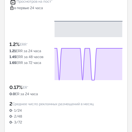
lock
Просмотров на пост*
lock
в первые 24 часа
1.2%
ERR*
1.21
ERR за 24 часа
1.45
ERR за 48 часов
1.65
ERR за 72 часа
0.17%
ER*
0.0
ER за 24 часа
2
Среднее число рекламных размещений в месяц
0
- 1/24
0
- 2/48
0
- 3/72