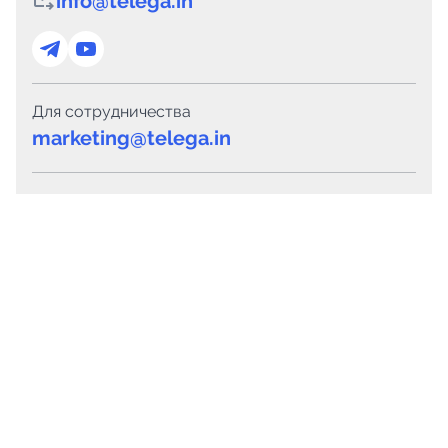
info@telega.in
Для сотрудничества
marketing@telega.in
Для СМИ
pr@telega.in
Техподдержка
Telegram
MAX
Сервисы
Каталог каналов