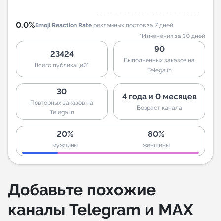
0.0%
Emoji Reaction Rate
рекламных постов за 7 дней
*Изменения за 30 дней
90
23424
Выполненных заказов на
Всего публикаций*
Telega.in
30
4 года и 0 месяцев
Повторных заказов на
Возраст канала
Telega.in
20%
80%
мужчины
женщины
Добавьте похожие
каналы Telegram и MAX