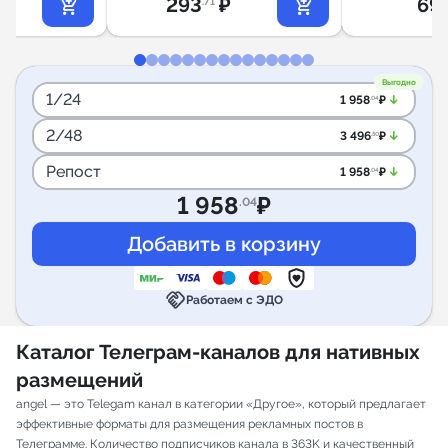
293
₽
69
.71
Выгодно
1/24
arrow_downward_alt
1 958
₽
.04
2/48
arrow_downward_alt
3 496
₽
.50
Репост
arrow_downward_alt
1 958
₽
.04
1 958
₽
.04
handshake
Работаем с ЭДО
Каталог Телеграм-каналов для нативных
размещений
angel — это Telegam канал в категории «Другое», который предлагает
эффективные форматы для размещения рекламных постов в
Телеграмме. Количество подписчиков канала в 363K и качественный