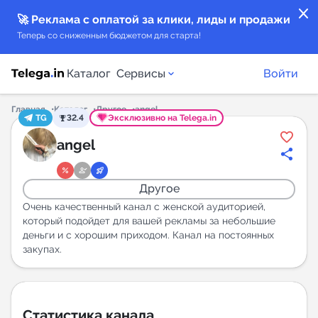
close
🚀 Реклама с оплатой за клики, лиды и продажи
Теперь со сниженным бюджетом для старта!
Каталог
Сервисы
Войти
Главная
Каталог
Другое
angel
TG
32.4
Эксклюзивно на Telega.in
Каталог каналов
angel
Каталог ботов
Другое
Горящие предложения
Очень качественный канал с женской аудиторией,
который подойдет для вашей рекламы за небольшие
деньги и с хорошим приходом. Канал на постоянных
Индекс читаемости каналов в Telegram
закупах.
New
Аналитика MAX каналов
New
Статистика канала