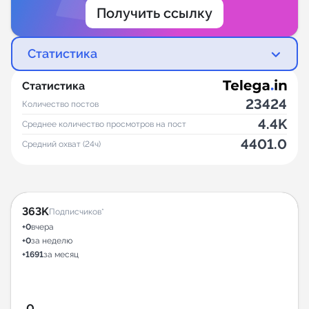
Получить ссылку
Статистика
Статистика
23424
Количество постов
4.4K
Среднее количество просмотров на пост
4401.0
Средний охват (24ч)
363K
Подписчиков*
+0
вчера
+0
за неделю
+1691
за месяц