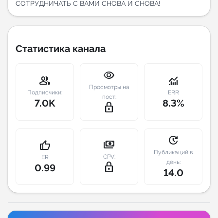
СОТРУДНИЧАТЬ С ВАМИ СНОВА И СНОВА!
Индивидуальное сопровождение
Аналитика Telegram
Статистика канала
visibility
group
monitoring
Просмотры на
Подписчики:
ERR
пост:
7.0K
8.3%
lock_outline
update
payments
thumb_up
Публикаций в
CPV:
ER
день:
lock_outline
0.99
14.0