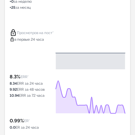
+0
за неделю
+25
за месяц
lock
Просмотров на пост*
lock
в первые 24 часа
8.3%
ERR*
8.34
ERR за 24 часа
9.92
ERR за 48 часов
10.94
ERR за 72 часа
0.99%
ER*
0.0
ER за 24 часа