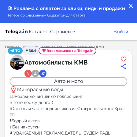
close
🚀 Реклама с оплатой за клики, лиды и продажи
Теперь со сниженным бюджетом для старта!
Каталог
Сервисы
Войти
Главная
Каталог
Авто и мото
Автомобилисты КМВ
TG
36.4
Эксклюзивно на Telega.in
Каталог каналов
Автомобилисты КМВ
Каталог ботов
Авто и мото
distance
Горящие предложения
Минеральные воды
✊🏻Реальные, активные подписчики!
в топе держу долго ❗️
Индекс читаемости каналов в Telegram
❕Основная часть подписчиков из Ставропольского Края
New
❤️‍🔥
❗️Бодрый актив.
Аналитика MAX каналов
ℹ️ Без накрутки.
⬇️ УВАЖАЕМЫЙ РЕКЛАМОДАТЕЛЬ, БУДЕМ РАДЫ
New