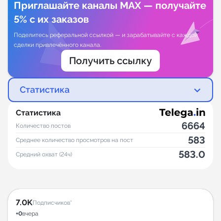
Приглашайте каналы MAX — получайте
5% с их заказов
Поделитесь реферальной ссылкой — и зарабатывайте с каждой
сделки привлечённого канала.
Получить ссылку
Статистика
Статистика
6664
Количество постов
583
Среднее количество просмотров на пост
583.0
Средний охват (24ч)
7.0K
Подписчиков*
+0
вчера