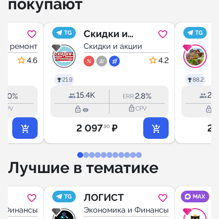
покупают
Скидки и
TG
TG
 и ремонт
промокоды
Скидки и акции
С
4.6
4.2
21.9
88.2
15.4K
28
1.0%
2.8%
:
ERR:
ine
lock_outline
lock_outline
lock_outline
CPV
CPV
2 097
₽
2 
.90
Лучшие в тематике
Д
ЛОГИСТ
TG
MAX
и Финансы
Экономика и Финансы
А