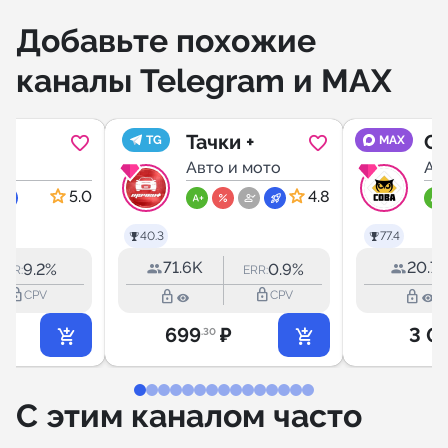
Добавьте похожие
каналы Telegram и MAX
Тачки +
С
TG
MAX
нграда
то
Авто и мото
А
Ав
ти)
5.0
4.8
40.3
77.4
71.6K
20.7
9.2%
0.9%
ERR:
ERR:
lock_outline
lock_outline
lock_outline
lock_outline
CPV
CPV
699
₽
3 0
.30
С этим каналом часто