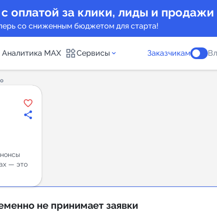
 с оплатой за клики, лиды и продажи
перь со сниженным бюджетом для старта!
Аналитика MAX
Сервисы
Заказчикам
Вл
о
каналов
Каталог б
Индекс чи
 предложения
Telegram
Анонсы
New
ах — это
Индивиду
а MAX каналов
сопровож
еменно не принимает заявки