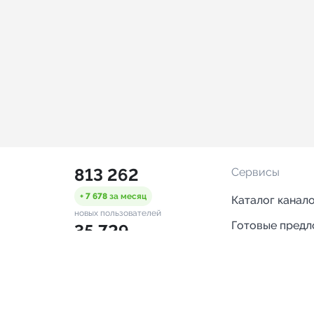
813 262
Сервисы
+ 7 678
за месяц
Каталог канал
новых пользователей
Готовые пред
35 729
Горящие пред
+ 1 456
за месяц
проверенных каналов
Смарт-кампан
2 528
Каталог ботов
ONLINE