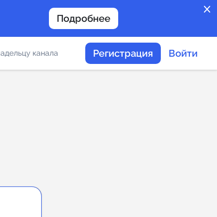
close
Подробнее
Регистрация
Войти
адельцу канала
отов
таемости каналов в
альное
дение