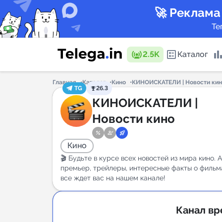
🚀 Реклама
Те
2.5K
Каталог
Главная
Каталог
Кино
КИНОИСКАТЕЛИ | Новости кин
TG
26.3
Каталог 
КИНОИСКАТЕЛИ |
Новости кино
Горящие
Кино
🎬 Будьте в курсе всех новостей из мира кино. 
премьер, трейлеры, интересные факты о фильм
все ждет вас на нашем канале!
Аналитик
New
Канал вр