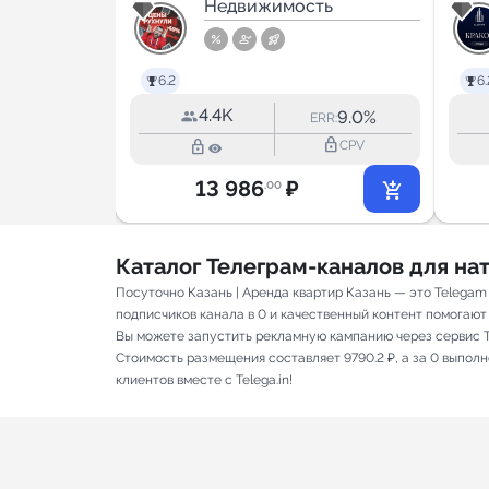
 NF
ть
Недвижимость
Недвижимость
итная
Новостройки 🏠
ость
🏢🏦🏗
6.2
6.
4.4K
7.0%
9.0%
RR:
ERR:
lock_outline
lock_outline
lock_outline
CPV
CPV
13 986
₽
.00
Каталог Телеграм-каналов для н
Посуточно Казань | Аренда квартир Казань — это Telega
подписчиков канала в 0 и качественный контент помогают 
Вы можете запустить рекламную кампанию через сервис T
Стоимость размещения составляет 9790.2 ₽, а за 0 выпол
клиентов вместе с Telega.in!