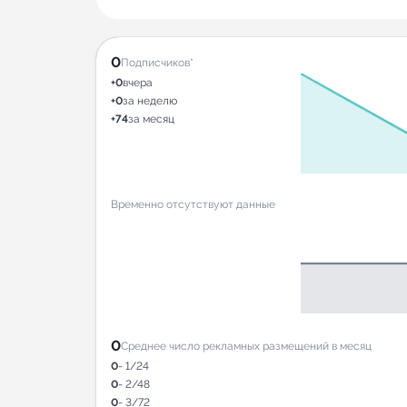
0
Подписчиков*
+0
вчера
+0
за неделю
+74
за месяц
Временно отсутствуют данные
0
Среднее число рекламных размещений в месяц
0
- 1/24
0
- 2/48
0
- 3/72