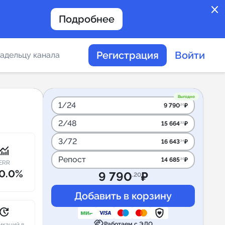
close
Подробнее
Регистрация
Войти
адельцу канала
отов
Выгодно
1/24
9 790
₽
.20
2/48
15 664
₽
.32
таемости каналов в
3/72
16 643
₽
.34
onitoring
Репост
14 685
₽
.30
ERR
0.0%
9 790
₽
.20
альное
дение
pdate
handshake
Работаем с ЭДО
икаций в