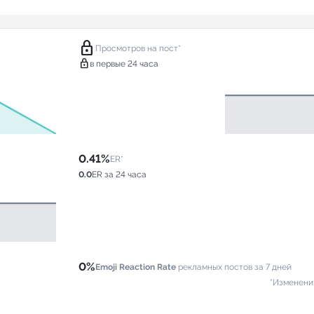
lock
Просмотров на пост*
lock
в первые 24 часа
0.41%
ER*
0.0
ER за 24 часа
0%
Emoji Reaction Rate
рекламных постов за 7 дней
*Изменени