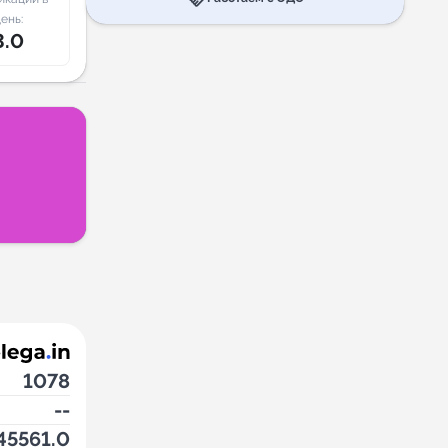
ень:
3.0
1078
--
45561.0