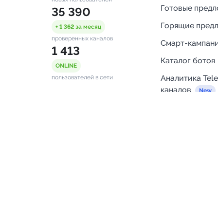
Готовые пред
35 390
Горящие пред
+ 1 362
за месяц
проверенных каналов
Смарт-кампан
1 413
Каталог ботов
ONLINE
Аналитика Tel
пользователей в сети
каналов
Бот нотифика
Помощь
FAQ
Напишите нам