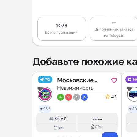
--
1078
Выполненных заказов
Всего публикаций*
на Telega.in
Добавьте похожие ка
ская
Московские
TG
M
ость
ть
сделки чат №1
Недвижимость
знес
4.9
26.6
30
36.8K
--
--
ERR:
ERR:
lock_outline
lock_outline
lock_outline
CPV
CPV