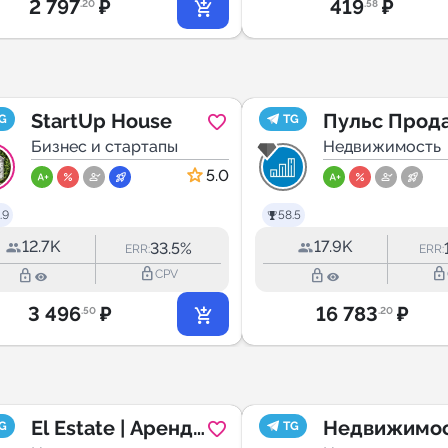
2 797
₽
419
₽
.20
.58
StartUp House
Пульс Прод
G
TG
Бизнес и стартапы
Новостроек
Недвижимость
5.0
.9
58.5
12.7K
17.9K
33.5%
ERR:
ERR:
lock_outline
lock_outline
lock_outline
lock_outline
CPV
3 496
₽
16 783
₽
.50
.20
El Estate | Аренда
Недвижимо
G
TG