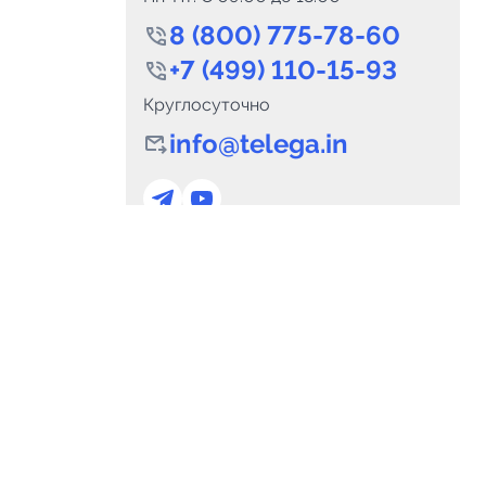
8 (800) 775-78-60
+7 (499) 110-15-93
Круглосуточно
info@telega.in
0
Каналов:
Подпи
0
₽
delete_forever
Итого:
.00
Для сотрудничества
и
marketing@telega.in
Для СМИ
альных
pr@telega.in
Техподдержка