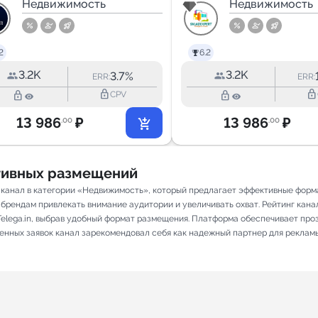
Краков
Недвижимость
Skladexpert 
Недвижимость
🚛
2
6.2
3.2K
3.2K
3.7%
ERR:
ERR:
lock_outline
lock_outline
lock_outline
lock_outline
CPV
13 986
₽
13 986
₽
.00
.00
ативных размещений
m канал в категории «Недвижимость», который предлагает эффективные форм
брендам привлекать внимание аудитории и увеличивать охват. Рейтинг канала
elega.in, выбрав удобный формат размещения. Платформа обеспечивает про
ненных заявок канал зарекомендовал себя как надежный партнер для реклам