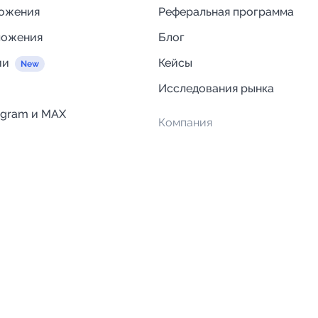
ложения
Реферальная программа
ложения
Блог
ии
Кейсы
Исследования рынка
egram и MAX
Компания
Отзывы о Telega.in
ций
Информация о безопасност
Возврат средств
Гарантии
Политика обработки персон
данных
Вакансии