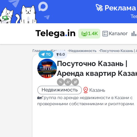
🚀 Реклама
Те
1.4K
Каталог
Главная
Каталог
Недвижимость
Посуточно Казань |
TG
6.0
Каталог 
Посуточно Казань |
Аренда квартир Каза
Горящие
distance
Недвижимость
Казань
🏡Группа по аренде недвижимости в Казани с
проверенными собственниками и риэлторами.
Аналитик
New