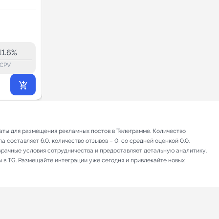
🏭 🚚
Свой человек в
Недвижимость
Турции
6.2
6.2
3.4K
11.6%
4.6%
ERR:
lock_outline
lock_outline
lo
CPV
CPV
13 986
₽
.00
аты для размещения рекламных постов в Телеграмме. Количество
 составляет 6.0, количество отзывов – 0, со средней оценкой 0.0.
зрачные условия сотрудничества и предоставляет детальную аналитику.
ы в TG. Размещайте интеграции уже сегодня и привлекайте новых