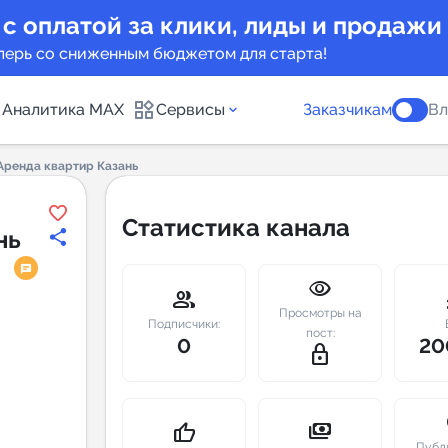
 с оплатой за клики, лиды и продажи
перь со сниженным бюджетом для старта!
Аналитика MAX
Сервисы
Заказчикам
Вл
 Аренда квартир Казань
каналов
Каталог б
Статистика канала
нь
Индекс чи
visibility
 предложения
Telegram
group
m
Просмотры на
New
Подписчики:
пост:
0
20
lock_outline
Индивиду
а MAX каналов
сопровож
u
payments
thumb_up
Публ