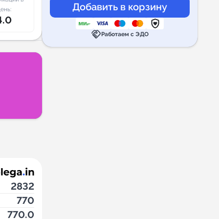
ень:
4.0
handshake
Работаем с ЭДО
2832
770
770.0