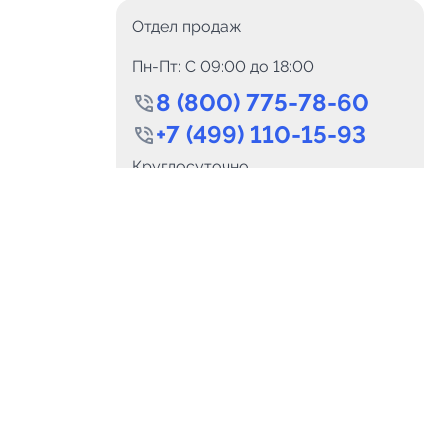
Отдел продаж
Пн-Пт: C 09:00 до 18:00
8 (800) 775-78-60
+7 (499) 110-15-93
0
Каналов:
Подпи
Круглосуточно
0
₽
delete_forever
Итого:
.00
info@telega.in
Для сотрудничества
и
marketing@telega.in
Для СМИ
альных
pr@telega.in