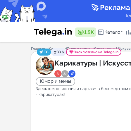
🚀 Реклама
Те
1.9K
Каталог
Главная
Каталог
Юмор и мемы
Карикатуры | Искусс
TG
33.6
Эксклюзивно на Telega.in
Каталог 
Карикатуры | Искусс
Юмор и мемы
Горящие
Здесь юмор, ирония и сарказм в бессмертном 
- карикатурах!
Аналитик
New