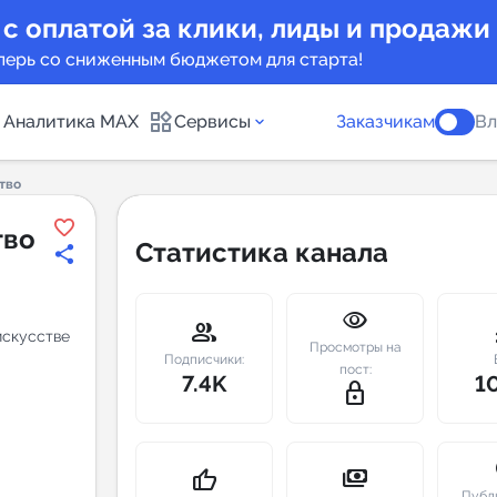
 с оплатой за клики, лиды и продажи
перь со сниженным бюджетом для старта!
Аналитика MAX
Сервисы
Заказчикам
Вл
тво
каналов
Каталог б
тво
Статистика канала
Индекс чи
visibility
 предложения
Telegram
group
m
искусстве
Просмотры на
New
Подписчики:
пост:
7.4K
1
lock_outline
Индивиду
а MAX каналов
сопровож
u
payments
thumb_up
Публ