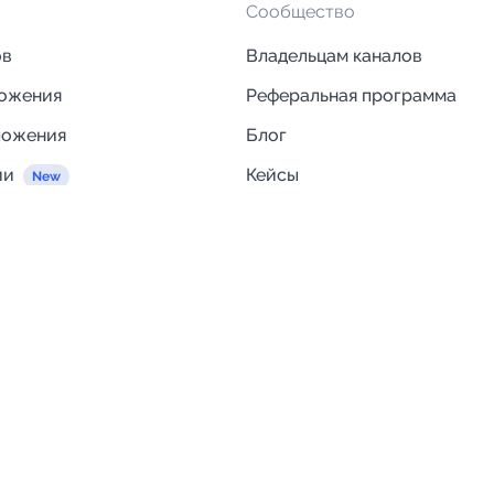
Сообщество
ов
Владельцам каналов
ложения
Реферальная программа
ложения
Блог
ии
Кейсы
Исследования рынка
egram и MAX
Компания
Отзывы о Telega.in
ций
Информация о безопасност
Возврат средств
Гарантии
Политика обработки персон