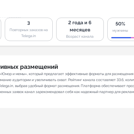
2 года и 6
3
50%
месяцев
Повторных заказов на
мужчины
Telega.in
Возраст канала
ативных размещений
 «Юмор и мемы», который предлагает эффективные форматы для размещения р
ание аудитории и увеличивать охват. Рейтинг канала составляет 33.6, количе
elega.in, выбрав удобный формат размещения. Платформа обеспечивает про
лненных заявок канал зарекомендовал себя как надежный партнер для реклам