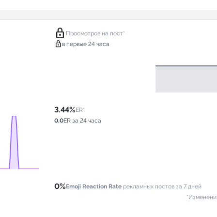
lock
Просмотров на пост*
lock
в первые 24 часа
3.44%
ER*
0.0
ER за 24 часа
0%
Emoji Reaction Rate
рекламных постов за 7 дней
*Изменени