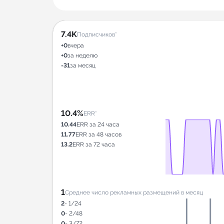
7.4K
Подписчиков*
+0
вчера
+0
за неделю
-31
за месяц
10.4%
ERR*
10.44
ERR за 24 часа
11.77
ERR за 48 часов
13.2
ERR за 72 часа
1
Среднее число рекламных размещений в месяц
2
- 1/24
0
- 2/48
0
- 3/72