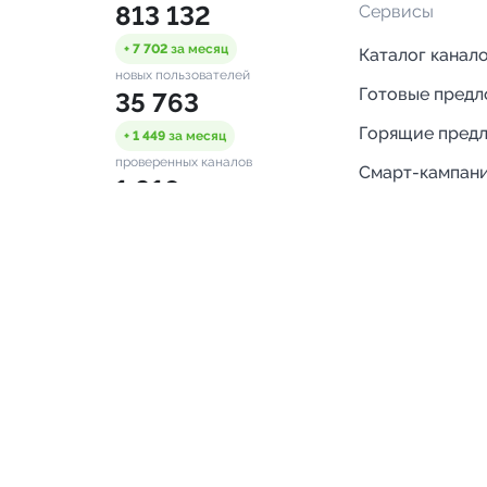
813 132
Сервисы
+ 7 702
за месяц
Каталог канал
новых пользователей
Готовые пред
35 763
Горящие пред
+ 1 449
за месяц
проверенных каналов
Смарт-кампан
1 918
Каталог ботов
ONLINE
Аналитика Tel
пользователей в сети
каналов
Бот нотифика
Помощь
FAQ
Напишите нам