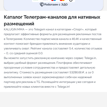
handshake
Работаем с ЭДО
Каталог Телеграм-каналов для нативных
размещений
KALUGIN MMA — это Telegam канал в категории «Спорт», который
предлагает эффективные форматы для размещения рекламных постов
в Телеграмме. Количество подписчиков канала в 46.4K и качественный
контент помогают брендам привлекать внимание аудитории и
увеличивать охват. Рейтинг канала составляет 5.4, количество отзывов
– 0, со средней оценкой 0.0.
Вы можете запустить рекламную кампанию через сервис Telega.in,
выбрав удобный формат размещения. Платформа обеспечивает
прозрачные условия сотрудничества и предоставляет детальную
аналитику. Стоимость размещения составляет 53286.66 ₽, а за 0
выполненных заявок канал зарекомендовал себя как надежный
партнер для рекламы в TG. Размещайте интеграции уже сегодня и
привлекайте новых клиентов вместе с Telega.in!