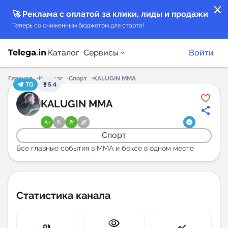
close
🚀 Реклама с оплатой за клики, лиды и продажи
Теперь со сниженным бюджетом для старта!
Каталог
Сервисы
Войти
Главная
Каталог
Спорт
KALUGIN MMA
TG
5.4
Каталог каналов
KALUGIN MMA
Каталог ботов
Спорт
Горящие предложения
Все главные события в ММА и боксе в одном месте
Индекс читаемости каналов в Telegram
New
Статистика канала
Аналитика MAX каналов
visibility
New