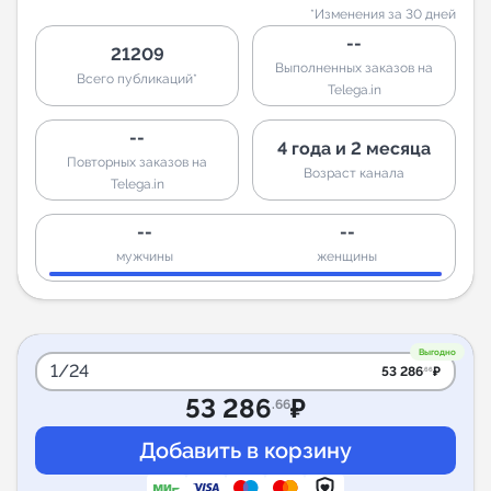
*Изменения за 30 дней
--
21209
Выполненных заказов на
Всего публикаций*
Telega.in
--
4 года и 2 месяца
Повторных заказов на
Возраст канала
Telega.in
--
--
мужчины
женщины
Выгодно
1/24
53 286
₽
.66
53 286
₽
.66