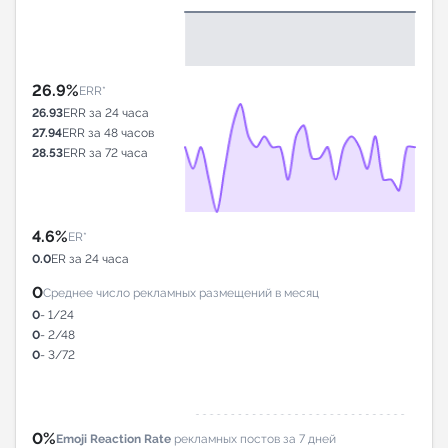
26.9%
ERR*
26.93
ERR за 24 часа
27.94
ERR за 48 часов
28.53
ERR за 72 часа
4.6%
ER*
0.0
ER за 24 часа
0
Среднее число рекламных размещений в месяц
0
- 1/24
0
- 2/48
0
- 3/72
0%
Emoji Reaction Rate
рекламных постов за 7 дней