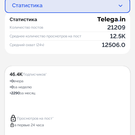
Статистика
Статистика
21209
Количество постов
12.5K
Среднее количество просмотров на пост
12506.0
Средний охват (24ч)
46.4K
Подписчиков*
+0
вчера
+0
за неделю
+2290
за месяц
lock
Просмотров на пост*
lock
в первые 24 часа