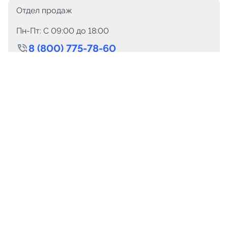
Отдел продаж
Пн-Пт: C 09:00 до 18:00
8 (800) 775-78-60
+7 (499) 110-15-93
Круглосуточно
info@telega.in
Для сотрудничества
marketing@telega.in
Для СМИ
pr@telega.in