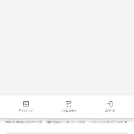
813 593
35 388
1 569
Каталог
Корзина
Войти
+ 7 557
за месяц
+ 1 412
за месяц
ONLINE
новых пользователей
проверенных каналов
пользователей в сети