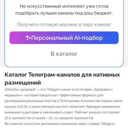
Но искусственный интеллект уже готов
Индивидуальное сопровождение
подобрать лучшие каналы под ваш бюджет.
Получите готовую корзину в пару кликов!
Аналитика Telegram
Персональный AI-подбор
В каталог
Каталог Телеграм-каналов для нативных
размещений
кОпиЛка здоровьЯ — это Telegam канал в категории «Здоровье и
медицина», который предлагает эффективные форматы для
размещения рекламных постов в Телеграмме. Количество подписчиков
канала в 10.1K и качественный контент помогают брендам привлекать
внимание аудитории и увеличивать охват. Рейтинг канала составляет
21.3, количество отзывов – 10, со средней оценкой 4.8.
Вы можете запустить рекламную кампанию через сервис Telega.in,