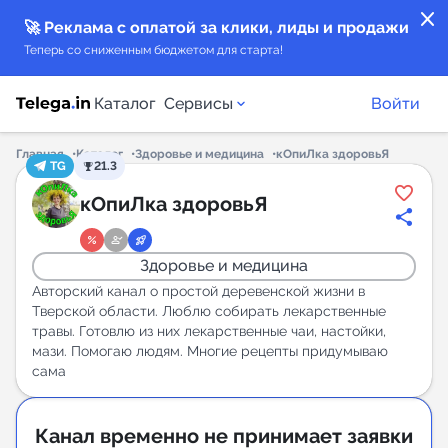
close
🚀 Реклама с оплатой за клики, лиды и продажи
Теперь со сниженным бюджетом для старта!
Каталог
Сервисы
Войти
Главная
Каталог
Здоровье и медицина
кОпиЛка здоровьЯ
TG
21.3
Каталог каналов
кОпиЛка здоровьЯ
Каталог ботов
Здоровье и медицина
Горящие предложения
Авторский канал о простой деревенской жизни в
Тверской области. Люблю собирать лекарственные
травы. Готовлю из них лекарственные чаи, настойки,
Индекс читаемости каналов в Telegram
мази. Помогаю людям. Многие рецепты придумываю
New
сама
Аналитика MAX каналов
Канал временно не принимает заявки
New