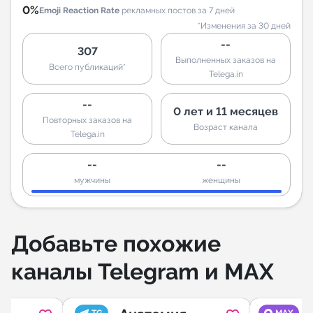
0%
Emoji Reaction Rate
рекламных постов за 7 дней
*Изменения за 30 дней
--
307
Выполненных заказов на
Всего публикаций*
Telega.in
--
0 лет и 11 месяцев
Повторных заказов на
Возраст канала
Telega.in
--
--
мужчины
женщины
Добавьте похожие
каналы Telegram и MAX