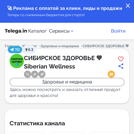
close
🚀 Реклама с оплатой за клики, лиды и продажи
Теперь со сниженным бюджетом для старта!
Каталог
Сервисы
Войти
Главная
Каталог
Здоровье и медицина
СИБИРСКОЕ ЗДОРОВЬЕ 💚 Sib
TG
6.3
Каталог каналов
СИБИРСКОЕ ЗДОРОВЬЕ 💚
Siberian Wellness
Каталог ботов
Здоровье и медицина
Горящие предложения
Здесь можно посмотреть и заказать отличный продукт
для здоровья и красоты!
Индекс читаемости каналов в Telegram
New
Статистика канала
Аналитика MAX каналов
New