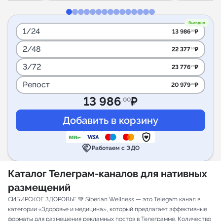
Выгодно
1/24
13 986
₽
.00
2/48
22 377
₽
.60
3/72
23 776
₽
.20
Репост
20 979
₽
.00
13 986
₽
.00
handshake
Работаем с ЭДО
Каталог Телеграм-каналов для нативных
размещений
СИБИРСКОЕ ЗДОРОВЬЕ 💚 Siberian Wellness — это Telegam канал в
категории «Здоровье и медицина», который предлагает эффективные
форматы для размещения рекламных постов в Телеграмме. Количество