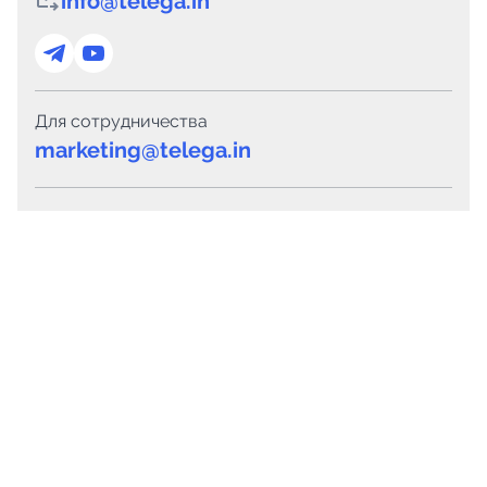
info@telega.in
Для сотрудничества
marketing@telega.in
Для СМИ
pr@telega.in
Техподдержка
Telegram
MAX
Сервисы
Каталог каналов