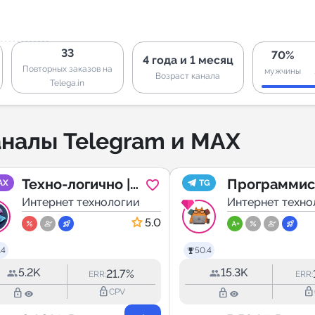
33
70%
4 года и 1 месяц
Повторных заказов на
мужчины
Возраст канала
Telega.in
налы Telegram и MAX
Техно-логично |
Программис
AX
TG
MAX
Интернет технологии
Интернет техно
5.0
.4
50.4
5.2K
15.3K
21.7%
ERR:
ERR:
lock_outline
lock_outline
lock_outline
lock_outline
CPV