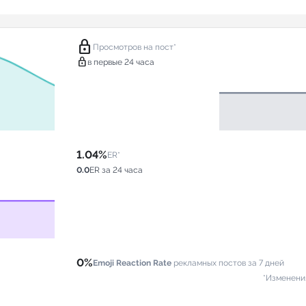
lock
Просмотров на пост*
lock
в первые 24 часа
1.04%
ER*
0.0
ER за 24 часа
0%
Emoji Reaction Rate
рекламных постов за 7 дней
*Изменени