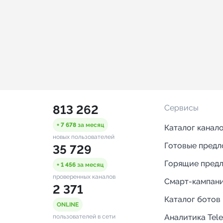
813 262
Сервисы
+ 7 678
за месяц
Каталог канал
новых пользователей
Готовые пред
35 729
Горящие пред
+ 1 456
за месяц
проверенных каналов
Смарт-кампан
2 371
Каталог ботов
ONLINE
Аналитика Tel
пользователей в сети