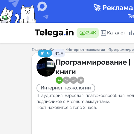
🚀 Реклама
Те
2.4K
Каталог
Главная
Каталог
Интернет технологии
Программиров
TG
1.4
Каталог 
Программирование |
книги
Горящие
Интернет технологии
IT аудитория. Взрослая, платежеспособная. Бо
подписчиков с Premium аккаунтами.
Пост находится в топе 3 часа.
Аналитик
New