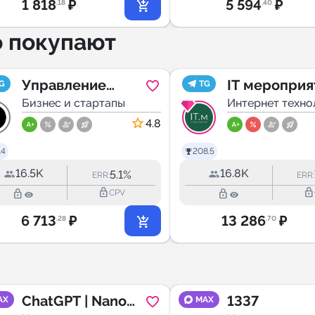
1 818
₽
5 594
₽
.18
.40
о покупают
Управление
IT мероприя
G
TG
проектами и
Бизнес и стартапы
России /
Интернет техно
продуктами в IT |
ITMeeting / 
4.8
Project & Product
events
.4
208.5
Management
16.5K
16.8K
5.1%
ERR:
ERR:
lock_outline
lock_outline
lock_outline
lock_outline
CPV
6 713
₽
13 286
₽
.28
.70
ChatGPT | Nano
1337
AX
MAX