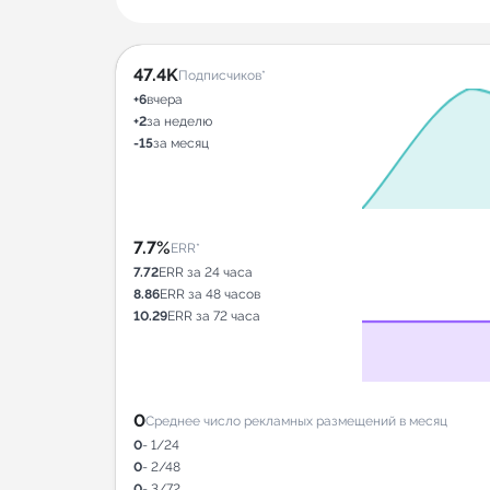
47.4K
Подписчиков*
+6
вчера
+2
за неделю
-15
за месяц
7.7%
ERR*
7.72
ERR за 24 часа
8.86
ERR за 48 часов
10.29
ERR за 72 часа
0
Среднее число рекламных размещений в месяц
0
- 1/24
0
- 2/48
0
- 3/72