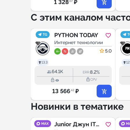
1 328
₽
.67
С этим каналом част
PYTHON TODAY
TG
T
Интернет технологии
5.0
13.3
12
64.1K
8.2%
ERR:
lock_outline
lock_outline
CPV
13 566
₽
.42
Новинки в тематике
рная
Junior Джун IT
MAX
M