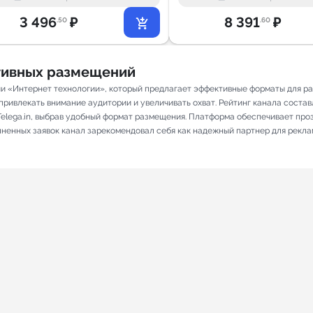
3 496
₽
8 391
₽
.50
.60
ативных размещений
рии «Интернет технологии», который предлагает эффективные форматы для р
ривлекать внимание аудитории и увеличивать охват. Рейтинг канала составляе
elega.in, выбрав удобный формат размещения. Платформа обеспечивает про
олненных заявок канал зарекомендовал себя как надежный партнер для рекла