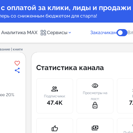
 с оплатой за клики, лиды и продажи
перь со сниженным бюджетом для старта!
Аналитика MAX
Сервисы
Заказчикам
Вл
ание | книги
каналов
Каталог б
Статистика канала
Индекс чи
visibility
 предложения
Telegram
group
m
Просмотры на
лее 20%
New
Подписчики:
пост:
47.4K
7
lock_outline
Индивиду
а MAX каналов
сопровож
u
payments
thumb_up
Публ