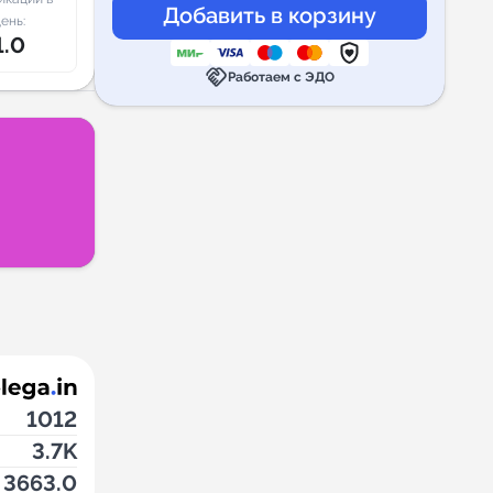
ень:
1.0
handshake
Работаем с ЭДО
1012
3.7K
3663.0