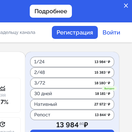
close
Подробнее
Регистрация
Войти
адельцу канала
отов
1/24
13 984
₽
.60
2/48
15 383
₽
.20
таемости каналов в
3/72
18 180
₽
.40
onitoring
Выгодно
30 дней
18 181
₽
.80
ERR
.7%
Нативный
27 972
₽
.00
альное
Репост
13 844
₽
.74
дение
pdate
13 984
₽
.60
икаций в