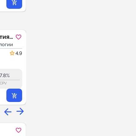
293
₽
.71
тия
логии
IT
4.9
7.8%
CPV
1С для
MAX
TG