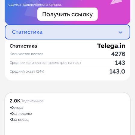
сделки привлечённого канала.
Получить ссылку
Статистика
Статистика
4276
Количество постов
143
Среднее количество просмотров на пост
143.0
Средний охват (24ч)
2.0K
Подписчиков*
+0
вчера
+0
за неделю
+2
за месяц