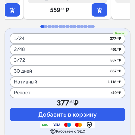
559
₽
.44
Выгодно
1/24
377
₽
.62
2/48
461
₽
.54
3/72
587
₽
.41
30 дней
867
₽
.13
Нативный
1 118
₽
.88
Репост
419
₽
.58
377
₽
.62
handshake
Работаем с ЭДО