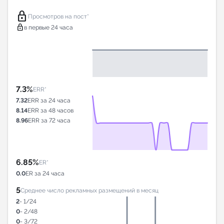
lock
Просмотров на пост*
lock
в первые 24 часа
7.3%
ERR*
7.32
ERR за 24 часа
8.14
ERR за 48 часов
8.96
ERR за 72 часа
6.85%
ER*
0.0
ER за 24 часа
5
Среднее число рекламных размещений в месяц
2
- 1/24
0
- 2/48
0
- 3/72