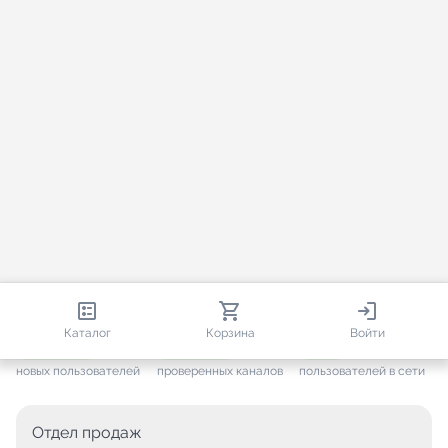
812 947
35 819
2 972
Каталог
Корзина
Войти
+ 7 695
за месяц
+ 1 501
за месяц
ONLINE
новых пользователей
проверенных каналов
пользователей в сети
Отдел продаж