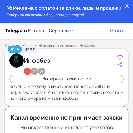
close
🚀 Реклама с оплатой за клики, лиды и продажи
Теперь со сниженным бюджетом для старта!
Каталог
Сервисы
Войти
Главная
Каталог
Интернет технологии
Инфобез
TG
10.0
Каталог каналов
Инфобез
Каталог ботов
Интернет технологии
Горящие предложения
Коротко и по делу о кибербезопасности, OSINT и
цифровых угрозах. Аналитика, советы, свежие новости и
немного юмора из мира инфобеза
Индекс читаемости каналов в Telegram
New
Канал временно не принимает заявки
Аналитика MAX каналов
Но искусственный интеллект уже готов
New