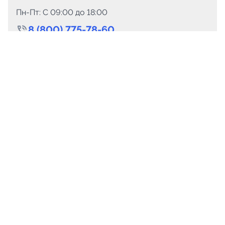
Пн-Пт: C 09:00 до 18:00
8 (800) 775-78-60
+7 (499) 110-15-93
Круглосуточно
info@telega.in
Для сотрудничества
marketing@telega.in
Для СМИ
pr@telega.in
Техподдержка