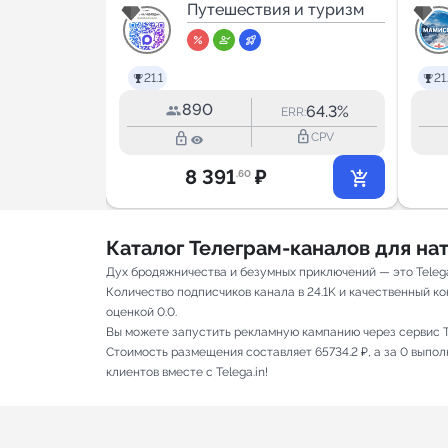
 и туризм
ЧЕМОДАНАХ
Путешествия и туризм
21.1
21
890
--
64.3%
ERR:
ERR:
lock_outline
lock_outline
lock_outline
CPV
CPV
8 391
₽
.60
Каталог Телеграм-каналов для н
Дух бродяжничества и безумных приключений — это Teleg
Количество подписчиков канала в 24.1K и качественный ко
оценкой 0.0.
Вы можете запустить рекламную кампанию через сервис T
Стоимость размещения составляет 65734.2 ₽, а за 0 выпо
клиентов вместе с Telega.in!