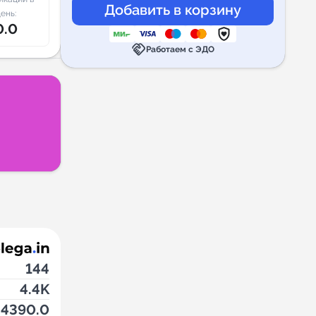
ень:
0.0
handshake
Работаем с ЭДО
144
4.4K
4390.0