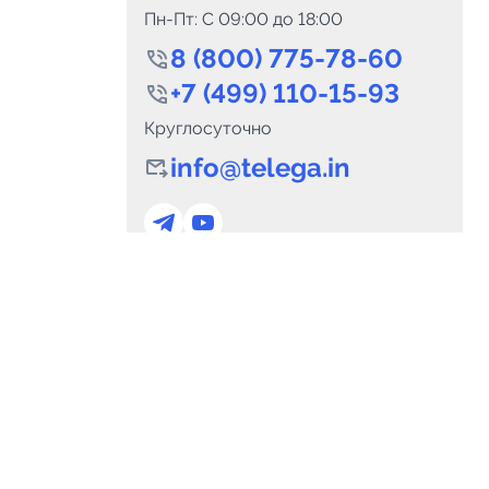
Пн-Пт: C 09:00 до 18:00
8 (800) 775-78-60
+7 (499) 110-15-93
Круглосуточно
info@telega.in
0
Каналов:
Подпи
0
₽
delete_forever
Итого:
.00
Для сотрудничества
и
marketing@telega.in
Для СМИ
альных
pr@telega.in