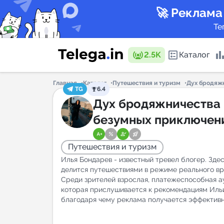
🚀 Реклама
Те
2.5K
Каталог
Главная
Каталог
Путешествия и туризм
Дух бродяж
TG
6.4
Каталог 
Дух бродяжничества
безумных приключен
Горящие
Путешествия и туризм
Илья Бондарев - известный тревел блогер. Зде
делится путешествиями в режиме реального вр
Среди зрителей взрослая, платежеспособная а
которая прислушивается к рекомендациям Иль
Аналитик
благодаря чему реклама получается эффектив
New