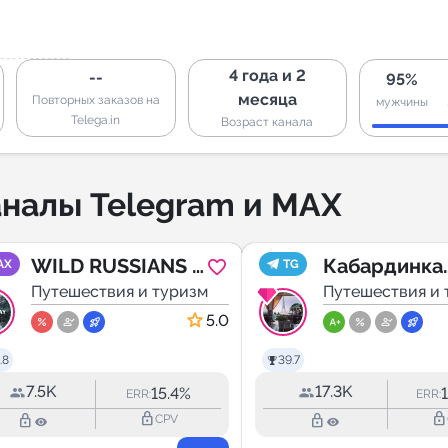
4 года и 2
--
95%
месяца
Повторных заказов на
мужчины
Telega.in
Возраст канала
налы Telegram и MAX
WILD RUSSIANS |
Кабардинка
AX
TG
АЛТАЙ
Путешествия и туризм
Геленджик
Путешествия и 
5.0
.8
39.7
7.5K
17.3K
15.4%
ERR:
ERR:
lock_outline
lock_outline
lock_outline
lock_outline
CPV