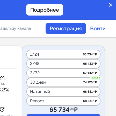
close
Подробнее
Регистрация
Войти
адельцу канала
отов
1/24
65 734
₽
.20
2/48
66 433
₽
.50
таемости каналов в
3/72
67 132
₽
.80
onitoring
Выгодно
30 дней
74 125
₽
.80
ERR
8.2%
Нативный
68 531
₽
.40
альное
Репост
68 531
₽
.40
дение
pdate
65 734
₽
.20
икаций в