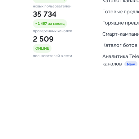
Каталог канал
новых пользователей
Готовые пред
35 734
Горящие пред
+ 1 457
за месяц
проверенных каналов
Смарт-кампан
2 509
Каталог ботов
ONLINE
Аналитика Tel
пользователей в сети
каналов
Бот нотифика
Помощь
FAQ
Напишите нам