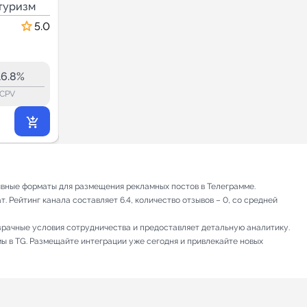
туризм
Путешествия
Путешествия и туризм
5.0
5.0
16.7
15.4
1.7K
16.8%
17.6%
ERR:
lock_outline
lock_outline
lo
CPV
CPV
408
₽
.39
ивные форматы для размещения рекламных постов в Телеграмме.
 Рейтинг канала составляет 6.4, количество отзывов – 0, со средней
зрачные условия сотрудничества и предоставляет детальную аналитику.
мы в TG. Размещайте интеграции уже сегодня и привлекайте новых