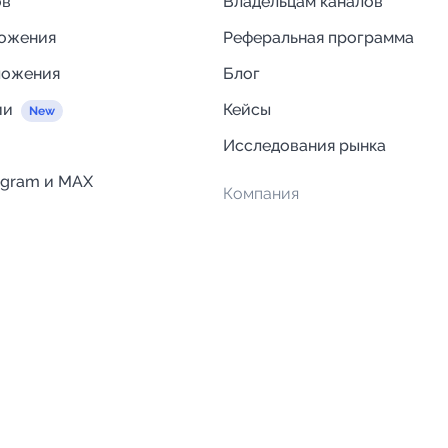
ов
Владельцам каналов
ложения
Реферальная программа
ложения
Блог
ии
Кейсы
Исследования рынка
egram и MAX
Компания
Отзывы о Telega.in
ций
Информация о безопасност
Возврат средств
Гарантии
Политика обработки персон
данных
Вакансии