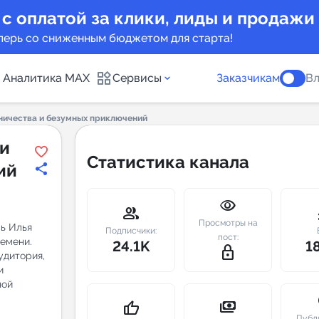
 с оплатой за клики, лиды и продажи
перь со сниженным бюджетом для старта!
Аналитика MAX
Сервисы
Заказчикам
Вл
ничества и безумных приключений
каналов
Каталог б
 и
Статистика канала
ий
Индекс чи
visibility
 предложения
Telegram
group
m
Просмотры на
сь Илья
New
Подписчики:
пост:
емени.
24.1K
1
lock_outline
удитория,
Индивиду
и
а MAX каналов
ной
сопровож
u
payments
thumb_up
Публ