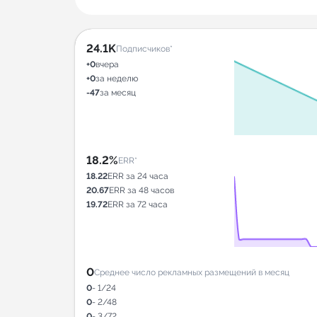
24.1K
Подписчиков*
+0
вчера
+0
за неделю
-47
за месяц
18.2%
ERR*
18.22
ERR за 24 часа
20.67
ERR за 48 часов
19.72
ERR за 72 часа
0
Среднее число рекламных размещений в месяц
0
- 1/24
0
- 2/48
0
- 3/72