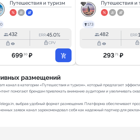
Путешествия и туризм
Стамбул
Путешествия и 
.0
17.3
432
482
45.0%
ERR:
ERR:
lock_outline
lock_outline
lock_outline
lock_outline
CPV
699
₽
293
₽
.30
.71
ативных размещений
am канал в категории «Путешествия и туризм», который предлагает эффект
нтент помогают брендам привлекать внимание аудитории и увеличивать охват.
elega.in, выбрав удобный формат размещения. Платформа обеспечивает про
лненных заявок канал зарекомендовал себя как надежный партнер для рекла