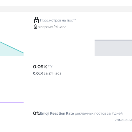
lock
Просмотров на пост*
lock
в первые 24 часа
0.09%
ER*
0.0
ER за 24 часа
0%
Emoji Reaction Rate
рекламных постов за 7 дней
*Изменени