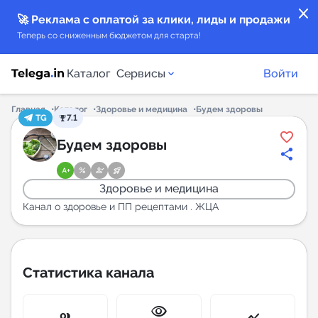
close
🚀 Реклама с оплатой за клики, лиды и продажи
Теперь со сниженным бюджетом для старта!
Каталог
Сервисы
Войти
Главная
Каталог
Здоровье и медицина
Будем здоровы
TG
7.1
Каталог каналов
Будем здоровы
Каталог ботов
Здоровье и медицина
Горящие предложения
Канал о здоровье и ПП рецептами . ЖЦА
Индекс читаемости каналов в Telegram
New
Статистика канала
Аналитика MAX каналов
visibility
New