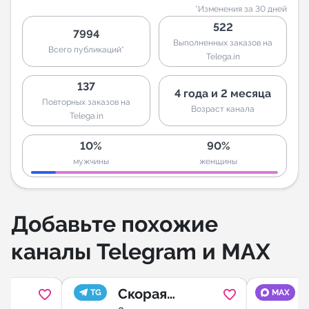
*Изменения за 30 дней
522
7994
Выполненных заказов на
Всего публикаций*
Telega.in
137
4 года и 2 месяца
Повторных заказов на
Возраст канала
Telega.in
10%
90%
мужчины
женщины
Добавьте похожие
каналы Telegram и MAX
Скорая
TG
MAX