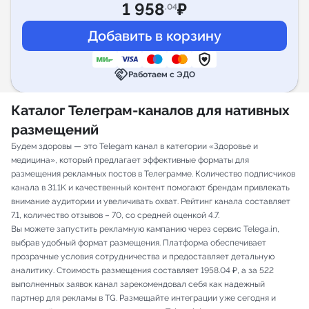
1 958
₽
.04
handshake
Работаем с ЭДО
Каталог Телеграм-каналов для нативных
размещений
Будем здоровы — это Telegam канал в категории «Здоровье и
медицина», который предлагает эффективные форматы для
размещения рекламных постов в Телеграмме. Количество подписчиков
канала в 31.1K и качественный контент помогают брендам привлекать
внимание аудитории и увеличивать охват. Рейтинг канала составляет
7.1, количество отзывов – 70, со средней оценкой 4.7.
Вы можете запустить рекламную кампанию через сервис Telega.in,
выбрав удобный формат размещения. Платформа обеспечивает
прозрачные условия сотрудничества и предоставляет детальную
аналитику. Стоимость размещения составляет 1958.04 ₽, а за 522
выполненных заявок канал зарекомендовал себя как надежный
партнер для рекламы в TG. Размещайте интеграции уже сегодня и