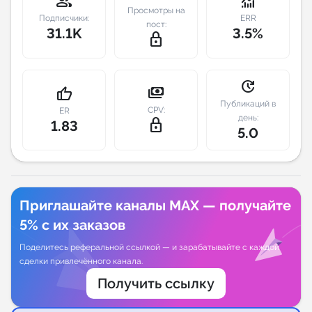
group
monitoring
Просмотры на
Подписчики:
ERR
пост:
Индивидуальное сопровождение
31.1K
3.5%
lock_outline
Аналитика Telegram
update
payments
thumb_up
Публикаций в
CPV:
ER
день:
lock_outline
1.83
5.0
Приглашайте каналы MAX — получайте
5% с их заказов
Поделитесь реферальной ссылкой — и зарабатывайте с каждой
сделки привлечённого канала.
Получить ссылку