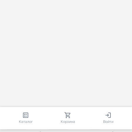
813 780
35 376
2 543
Каталог
Корзина
Войти
+ 7 458
за месяц
+ 1 360
за месяц
ONLINE