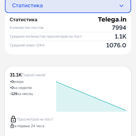
Статистика
Статистика
7994
Количество постов
1.1K
Среднее количество просмотров на пост
1076.0
Средний охват (24ч)
31.1K
Подписчиков*
+0
вчера
+0
за неделю
-129
за месяц
lock
Просмотров на пост*
lock
в первые 24 часа