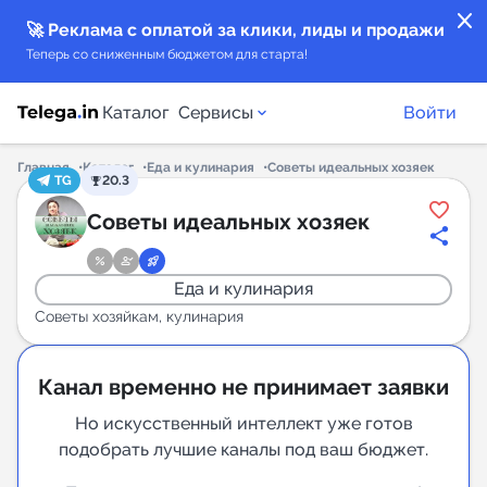
close
🚀 Реклама с оплатой за клики, лиды и продажи
Теперь со сниженным бюджетом для старта!
Каталог
Сервисы
Войти
Главная
Каталог
Еда и кулинария
Советы идеальных хозяек
TG
20.3
Каталог каналов
Советы идеальных хозяек
Каталог ботов
Еда и кулинария
Горящие предложения
Советы хозяйкам, кулинария
Индекс читаемости каналов в Telegram
Канал временно не принимает заявки
New
Но искусственный интеллект уже готов
подобрать лучшие каналы под ваш бюджет.
Аналитика MAX каналов
New