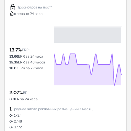
lock
Просмотров на пост*
lock
в первые 24 часа
13.7%
ERR*
13.66
ERR за 24 часа
15.35
ERR за 48 часов
16.03
ERR за 72 часа
2.07%
ER*
0.0
ER за 24 часа
1
Среднее число рекламных размещений в месяц
0
- 1/24
0
- 2/48
0
- 3/72