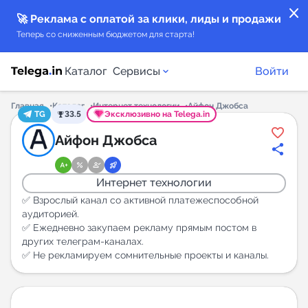
close
🚀 Реклама с оплатой за клики, лиды и продажи
Теперь со сниженным бюджетом для старта!
Каталог
Сервисы
Войти
Главная
Каталог
Интернет технологии
Айфон Джобса
TG
33.5
Эксклюзивно на Telega.in
Каталог каналов
Айфон Джобса
Каталог ботов
Интернет технологии
Горящие предложения
✅️ Взрослый канал со активной платежеспособной
аудиторией.
✅️ Ежедневно закупаем рекламу прямым постом в
Индекс читаемости каналов в Telegram
других телеграм-каналах.
New
✅️ Не рекламируем сомнительные проекты и каналы.
Аналитика MAX каналов
New