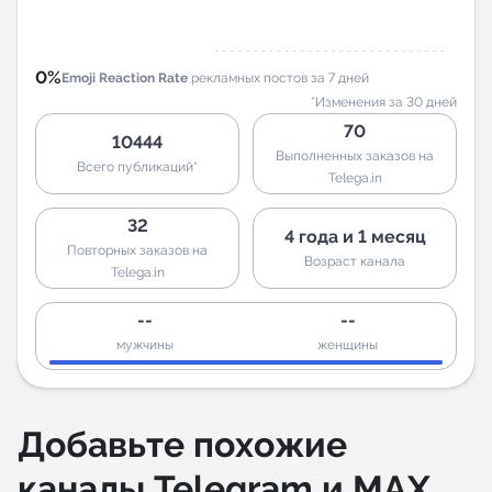
0%
Emoji Reaction Rate
рекламных постов за 7 дней
*Изменения за 30 дней
70
10444
Выполненных заказов на
Всего публикаций*
Telega.in
32
4 года и 1 месяц
Повторных заказов на
Возраст канала
Telega.in
--
--
мужчины
женщины
Добавьте похожие
каналы Telegram и MAX