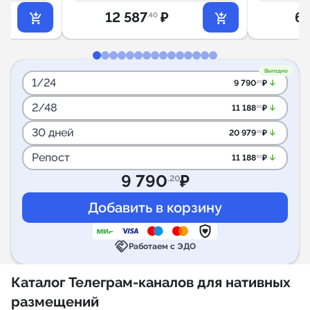
12 587
₽
6 
.40
Выгодно
1/24
arrow_downward_alt
9 790
₽
.20
2/48
arrow_downward_alt
11 188
₽
.80
30 дней
arrow_downward_alt
20 979
₽
.00
Репост
arrow_downward_alt
11 188
₽
.80
9 790
₽
.20
handshake
Работаем с ЭДО
Каталог Телеграм-каналов для нативных
размещений