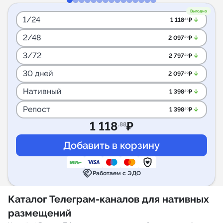
Выгодно
1/24
arrow_downward_alt
1 118
₽
.88
2/48
arrow_downward_alt
2 097
₽
.90
3/72
arrow_downward_alt
2 797
₽
.20
30 дней
arrow_downward_alt
2 097
₽
.90
Нативный
arrow_downward_alt
1 398
₽
.60
Репост
arrow_downward_alt
1 398
₽
.60
1 118
₽
.88
handshake
Работаем с ЭДО
Каталог Телеграм-каналов для нативных
размещений