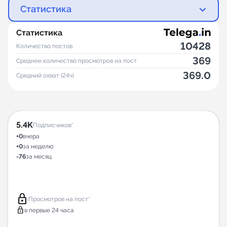
Статистика
Статистика
10428
Количество постов
369
Среднее количество просмотров на пост
369.0
Средний охват (24ч)
5.4K
Подписчиков*
+0
вчера
+0
за неделю
-76
за месяц
lock
Просмотров на пост*
lock
в первые 24 часа