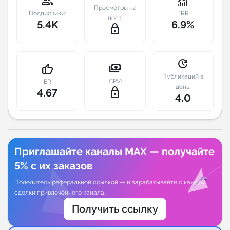
group
monitoring
Просмотры на
Подписчики:
ERR
пост:
Индивидуальное сопровождение
5.4K
6.9%
lock_outline
Аналитика Telegram
update
payments
thumb_up
Публикаций в
CPV:
ER
день:
lock_outline
4.67
4.0
Приглашайте каналы MAX — получайте
5% с их заказов
Поделитесь реферальной ссылкой — и зарабатывайте с каждой
сделки привлечённого канала.
Получить ссылку