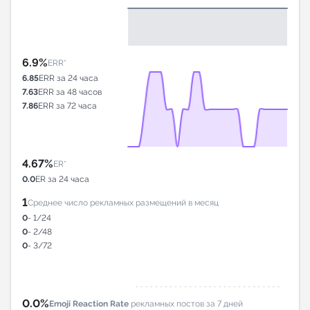
6.9%
ERR*
6.85
ERR за 24 часа
7.63
ERR за 48 часов
7.86
ERR за 72 часа
4.67%
ER*
0.0
ER за 24 часа
1
Среднее число рекламных размещений в месяц
0
- 1/24
0
- 2/48
0
- 3/72
0.0%
Emoji Reaction Rate
рекламных постов за 7 дней