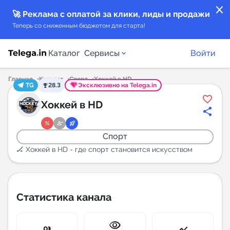
close
🚀 Реклама с оплатой за клики, лиды и продажи
Теперь со сниженным бюджетом для старта!
Каталог
Сервисы
Войти
Главная
Каталог
Спорт
Хоккей в HD
TG
28.3
Эксклюзивно на Telega.in
Каталог каналов
Хоккей в HD
Каталог ботов
Спорт
Горящие предложения
🏒️ Хоккей в HD - где спорт становится искусством
Индекс читаемости каналов в Telegram
New
Статистика канала
Аналитика MAX каналов
visibility
New