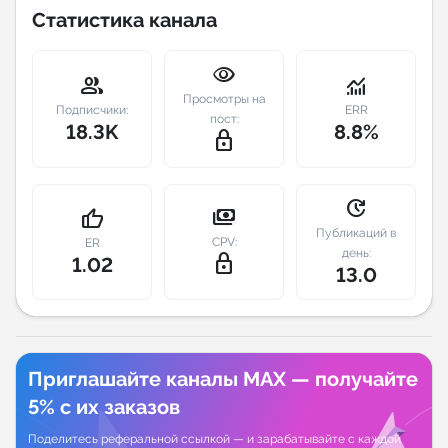
Статистика канала
Индивидуальное сопровождение
visibility
group
monitoring
Аналитика Telegram
Просмотры на
Подписчики:
ERR
пост:
18.3K
8.8%
lock_outline
update
payments
thumb_up
Публикаций в
CPV:
ER
день:
lock_outline
1.02
13.0
Приглашайте каналы MAX — получайте
5% с их заказов
Поделитесь реферальной ссылкой — и зарабатывайте с каждой