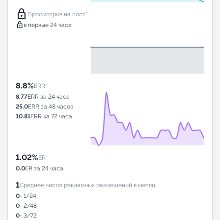
lock
Просмотров на пост*
lock
в первые 24 часа
8.8%
ERR*
8.77
ERR за 24 часа
25.0
ERR за 48 часов
10.81
ERR за 72 часа
1.02%
ER*
0.0
ER за 24 часа
1
Среднее число рекламных размещений в месяц
0
- 1/24
0
- 2/48
0
- 3/72