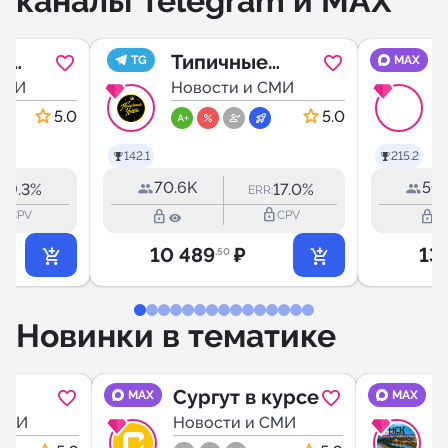
каналы Telegram и MAX
|
Типичные
TG
MAX
СМИ
Химки
Новости и СМИ
5.0
5.0
142.1
215.2
70.6K
50.
9.3%
17.0%
R:
ERR:
outline
lock_outline
lock_outline
lock_outline
CPV
CPV
10 489
₽
13
.50
Новинки в тематике
Сургут в курсе
MAX
MAX
24
СМИ
Новости и СМИ
Н