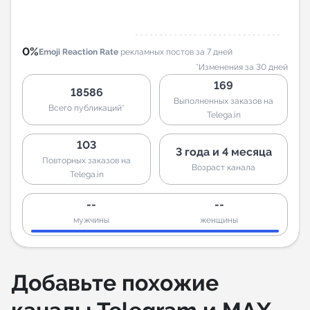
0%
Emoji Reaction Rate
рекламных постов за 7 дней
*Изменения за 30 дней
169
18586
Выполненных заказов на
Всего публикаций*
Telega.in
103
3 года и 4 месяца
Повторных заказов на
Возраст канала
Telega.in
--
--
мужчины
женщины
Добавьте похожие