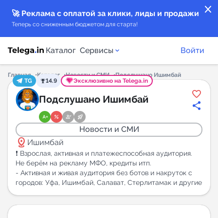
close
🚀 Реклама с оплатой за клики, лиды и продажи
Теперь со сниженным бюджетом для старта!
Каталог
Сервисы
Войти
Главная
Каталог
Новости и СМИ
Подслушано Ишимбай
TG
14.9
Эксклюзивно на Telega.in
Каталог каналов
Подслушано Ишимбай
Каталог ботов
Новости и СМИ
distance
Горящие предложения
Ишимбай
❗ Взрослая, активная и платежеспособная аудитория.
Не берём на рекламу МФО, кредиты итп.
Индекс читаемости каналов в Telegram
- Активная и живая аудитория без ботов и накруток с
New
городов: Уфа, Ишимбай, Салават, Стерлитамак и другие
Аналитика MAX каналов
New