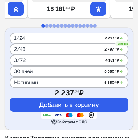
18 181
₽
19
.80
1/24
arrow_downward_alt
2 237
₽
.76
Выгодно
2/48
arrow_downward_alt
2 797
₽
.20
3/72
arrow_downward_alt
4 181
₽
.81
30 дней
arrow_downward_alt
5 580
₽
.41
Нативный
arrow_downward_alt
5 580
₽
.41
2 237
₽
.76
handshake
Работаем с ЭДО