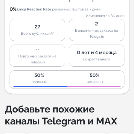
0%
Emoji Reaction Rate
рекламных постов за 7 дней
*Изменения за 30 дней
2
27
Выполненных заказов на
Всего публикаций*
Telega.in
--
0 лет и 4 месяца
Повторных заказов на
Возраст канала
Telega.in
50%
50%
мужчины
женщины
Добавьте похожие
каналы Telegram и MAX