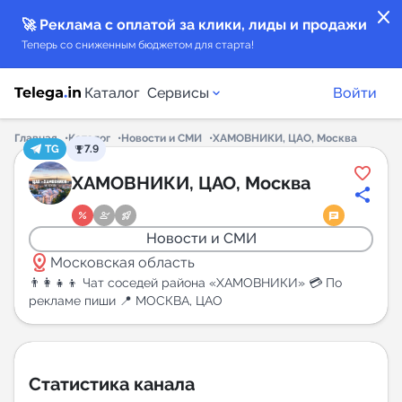
close
🚀 Реклама с оплатой за клики, лиды и продажи
Теперь со сниженным бюджетом для старта!
Каталог
Сервисы
Войти
Главная
Каталог
Новости и СМИ
ХАМОВНИКИ, ЦАО, Москва
TG
7.9
Каталог каналов
ХАМОВНИКИ, ЦАО, Москва
Каталог ботов
Новости и СМИ
distance
Горящие предложения
Московская область
👨‍👩‍👧‍👦 Чат соседей района «ХАМОВНИКИ» 💳 По
рекламе пиши 📍 МОСКВА, ЦАО
Индекс читаемости каналов в Telegram
New
Аналитика MAX каналов
Статистика канала
New