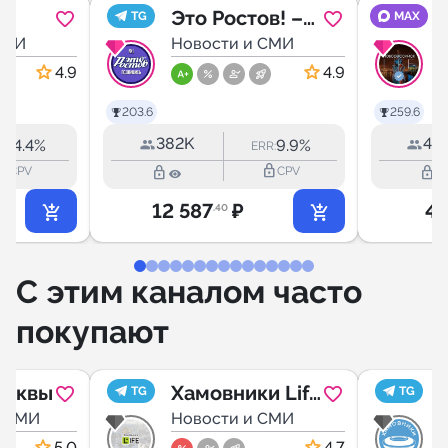
Это Ростов! –
TG
MAX
СМИ
новости
Новости и СМИ
г
Ростова-на-
4.9
4.9
Дону
203.6
259.6
382K
43.
24.4%
9.9%
:
ERR:
outline
lock_outline
lock_outline
lock_outline
CPV
CPV
12 587
₽
4 
.40
С этим каналом часто
покупают
осквы
Хамовники Life
TG
TG
и СМИ
(Москва)
Новости и СМИ
5.0
4.7