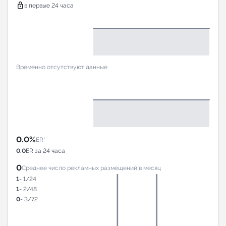
lock
в первые 24 часа
Временно отсутствуют данные
0.0%
ER*
0.0
ER за 24 часа
0
Среднее число рекламных размещений в месяц
1
- 1/24
1
- 2/48
0
- 3/72