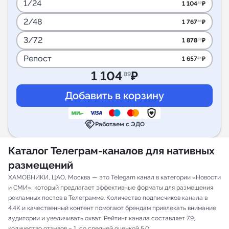
1/24
1 104
₽
.89
2/48
1 767
₽
.83
3/72
1 878
₽
.32
Репост
1 657
₽
.34
1 104
₽
.89
handshake
Работаем с ЭДО
Каталог Телеграм-каналов для нативных
размещений
ХАМОВНИКИ, ЦАО, Москва — это Telegam канал в категории «Новости
и СМИ», который предлагает эффективные форматы для размещения
рекламных постов в Телеграмме. Количество подписчиков канала в
4.4K и качественный контент помогают брендам привлекать внимание
аудитории и увеличивать охват. Рейтинг канала составляет 7.9,
количество отзывов – 1, со средней оценкой 5.0.