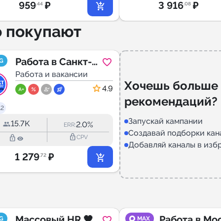
959
₽
3 916
₽
.44
.08
о покупают
Работа в Санкт-
G
Петербурге | СПб
Работа и вакансии
Хочешь больше
4.9
рекомендаций?
.2
Запускай кампании
15.7K
2.0%
ERR:
Создавай подборки кан
lock_outline
lock_outline
CPV
Добавляй каналы в изб
1 279
₽
.72
Массовый HR 🖤
Работа в Мос
G
MAX