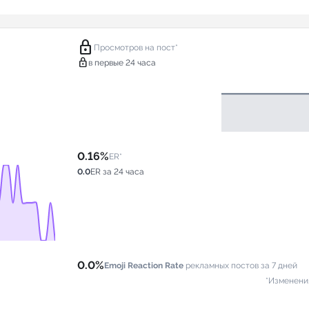
lock
Просмотров на пост*
lock
в первые 24 часа
0.16%
ER*
0.0
ER за 24 часа
0.0%
Emoji Reaction Rate
рекламных постов за 7 дней
*Изменени