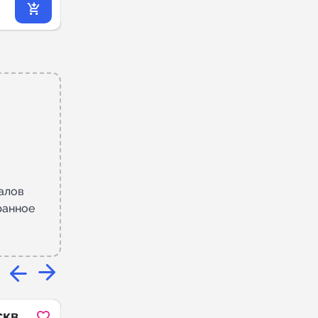
469
₽
.93
алов
ранное
кве |
HR-промпты |
TG
TG