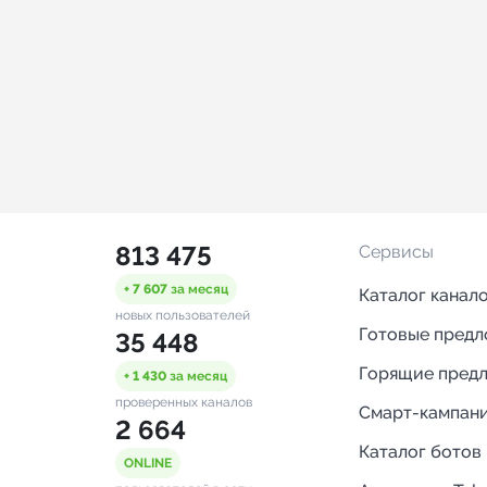
813 475
Сервисы
+ 7 607
за месяц
Каталог канал
новых пользователей
Готовые пред
35 448
Горящие пред
+ 1 430
за месяц
проверенных каналов
Смарт-кампан
2 664
Каталог ботов
ONLINE