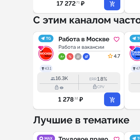
17 272
₽
.71
С этим каналом част
Работа в Москве
TG
T
Работа и вакансии
4.7
43.1
47
16.3K
1.8%
ERR:
lock_outline
lock_outline
CPV
1 278
₽
.32
Лучшие в тематике
в
Трудовое право |
MAX
T