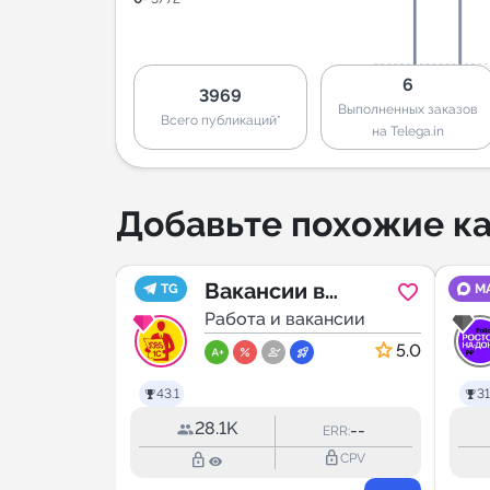
6
3969
Выполненных заказов
Всего публикаций*
на Telega.in
Добавьте похожие ка
а в
Вакансии в
TG
M
ансии
сфере 1С
Работа и вакансии
4.8
5.0
43.1
31
28.1K
1.8%
--
ERR:
ERR:
lock_outline
lock_outline
lock_outline
CPV
CPV