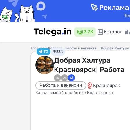
🚀 Реклама
Те
2.7K
Каталог
Главная
Каталог
Работа и вакансии
Добрая Халтура 
TG
22.1
Каталог 
Добрая Халтура
Красноярск| Работа
Горящие
distance
Работа и вакансии
Красноярск
Канал номер 1 о работе в Красноярске
Аналитик
New