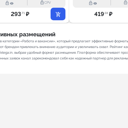
lock_outline
lock_outline
lock_outline
lock_outline
CPV
293
₽
419
₽
.71
.58
ативных размещений
 в категории «Работа и вакансии», который предлагает эффективные формат
т брендам привлекать внимание аудитории и увеличивать охват. Рейтинг кана
elega.in, выбрав удобный формат размещения. Платформа обеспечивает про
ненных заявок канал зарекомендовал себя как надежный партнер для рекламы