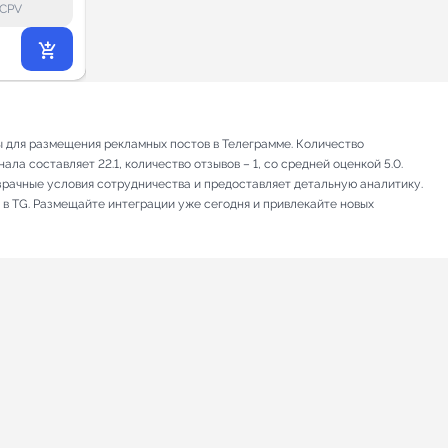
lock_outline
lock_outline
lo
CPV
CPV
293
₽
.71
ы для размещения рекламных постов в Телеграмме. Количество
ла составляет 22.1, количество отзывов – 1, со средней оценкой 5.0.
зрачные условия сотрудничества и предоставляет детальную аналитику.
 в TG. Размещайте интеграции уже сегодня и привлекайте новых