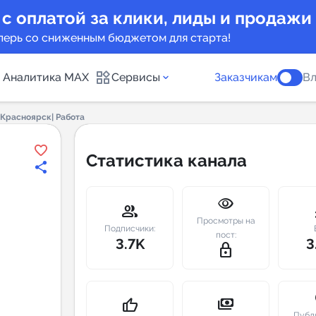
 с оплатой за клики, лиды и продажи
перь со сниженным бюджетом для старта!
Аналитика MAX
Сервисы
Заказчикам
Вл
Красноярск| Работа
каналов
Каталог б
Статистика канала
Индекс чи
visibility
 предложения
Telegram
group
m
Просмотры на
New
Подписчики:
пост:
3.7K
3
lock_outline
Индивиду
а MAX каналов
сопровож
u
payments
thumb_up
Публ