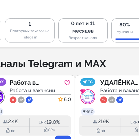
0 лет и 11
1
80%
месяцев
Повторных заказов на
мужчины
Telega.in
Возраст канала
налы Telegram и MAX
Работа в
УДАЛЁНКА
AX
TG
Ростове-на-Дону
Работа и вакансии
МЕЧТЫ -
Работа и вакан
| Вакансии
фриланс /
5.0
вакансии
.1
46.0
2.4K
219K
19.0%
ERR:
ERR:
lock_outline
lock_outline
lock_outline
lock_outline
CPV