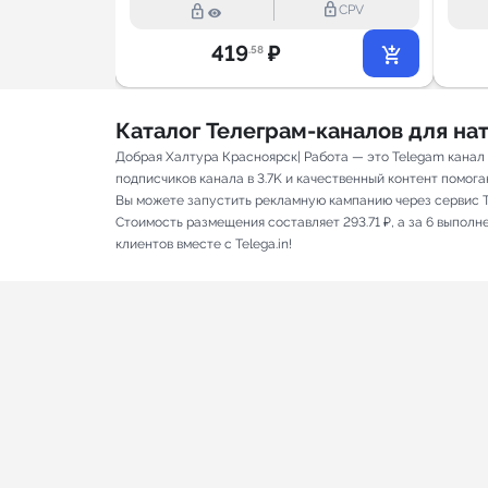
lock_outline
lock_outline
lock_outline
CPV
CPV
419
₽
.58
Каталог Телеграм-каналов для н
Добрая Халтура Красноярск| Работа — это Telegam канал
подписчиков канала в 3.7K и качественный контент помогаю
Вы можете запустить рекламную кампанию через сервис T
Стоимость размещения составляет 293.71 ₽, а за 6 выпол
клиентов вместе с Telega.in!