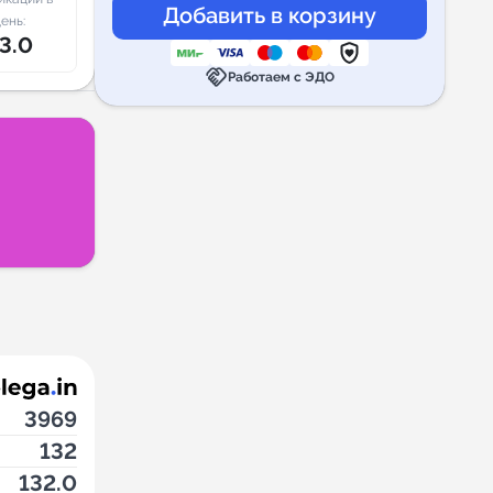
ень:
3.0
handshake
Работаем с ЭДО
3969
132
132.0