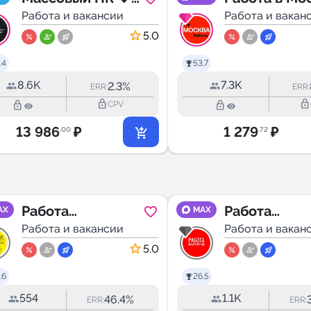
🧡🤍
Работа и вакансии
Вакансии
Работа и вакан
5.0
.4
53.7
8.6K
7.3K
2.3%
ERR:
ERR:
lock_outline
lock_outline
lock_outline
lock_outline
CPV
13 986
₽
1 279
₽
.00
.72
Работа
Работа
AX
MAX
Стерлитамак
Работа и вакансии
Симферопо
Работа и вакан
5.0
.6
26.5
554
1.1K
46.4%
ERR:
ERR: