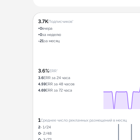
3.7K
Подписчиков*
+0
вчера
+0
за неделю
-21
за месяц
3.6%
ERR*
3.6
ERR за 24 часа
4.59
ERR за 48 часов
4.69
ERR за 72 часа
1
Среднее число рекламных размещений в месяц
2
- 1/24
0
- 2/48
0
- 3/72