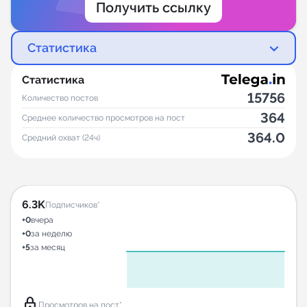
Получить ссылку
Статистика
Статистика
15756
Количество постов
364
Среднее количество просмотров на пост
364.0
Средний охват (24ч)
6.3K
Подписчиков*
+0
вчера
+0
за неделю
+5
за месяц
lock
Просмотров на пост*