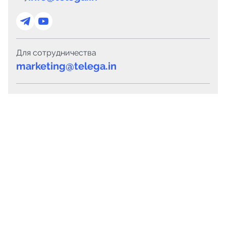
Для сотрудничества
marketing@telega.in
Для СМИ
pr@telega.in
Техподдержка
Telegram
MAX
Сервисы
Каталог каналов