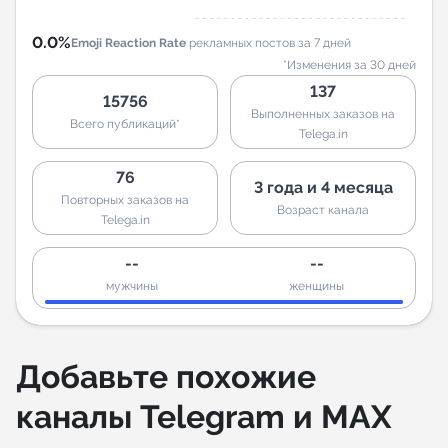
0.0%
Emoji Reaction Rate
рекламных постов за 7 дней
*Изменения за 30 дней
137
15756
Выполненных заказов на
Всего публикаций*
Telega.in
76
3 года и 4 месяца
Повторных заказов на
Возраст канала
Telega.in
--
--
мужчины
женщины
Добавьте похожие
каналы Telegram и MAX