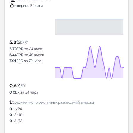
lock
в первые 24 часа
5.8%
ERR*
5.79
ERR за 24 часа
6.44
ERR за 48 часов
7.01
ERR за 72 часа
0.5%
ER*
0.0
ER за 24 часа
1
Среднее число рекламных размещений в месяц
0
- 1/24
0
- 2/48
0
- 3/72