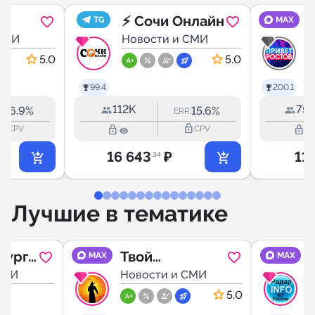
⚡️ Сочи Онлайн
TG
MAX
,
СМИ
Новости и СМИ
Н
5.0
5.0
Р
99.4
200.1
Д
112K
75.
16.9%
15.6%
:
ERR:
R
k_outline
lock_outline
lock_outline
lock_outline
CPV
CPV
16 643
₽
11
.34
Лучшие в тематике
бург
Твой
MAX
MAX
СМИ
Ставрополь
Новости и СМИ
5.0