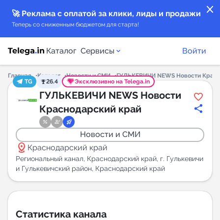
close
🚀 Реклама с оплатой за клики, лиды и продажи
Теперь со сниженным бюджетом для старта!
Каталог
Сервисы
Войти
Главная
Каталог
Новости и СМИ
ГУЛЬКЕВИЧИ NEWS Новости Красн
TG
26.4
Эксклюзивно на Telega.in
Каталог каналов
ГУЛЬКЕВИЧИ NEWS Новости
Краснодарский край
Каталог ботов
Новости и СМИ
Горящие предложения
distance
Краснодарский край
Региональный канал, Краснодарский край, г. Гулькевичи
Индекс читаемости каналов в Telegram
и Гулькевичский район, Краснодарский край
New
Аналитика MAX каналов
Статистика канала
New