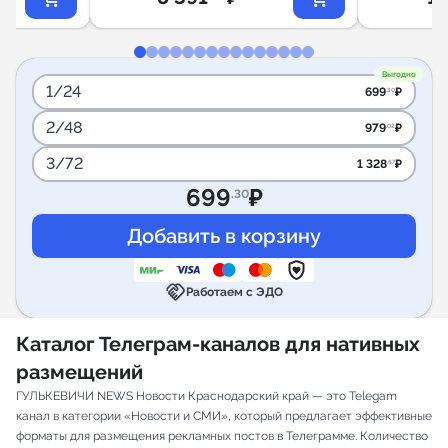
Выгодно
1/24
699
₽
.30
2/48
979
₽
.02
3/72
1 328
₽
.67
699
₽
.30
handshake
Работаем с ЭДО
Каталог Телеграм-каналов для нативных
размещений
ГУЛЬКЕВИЧИ NEWS Новости Краснодарский край — это Telegam
канал в категории «Новости и СМИ», который предлагает эффективные
форматы для размещения рекламных постов в Телеграмме. Количество