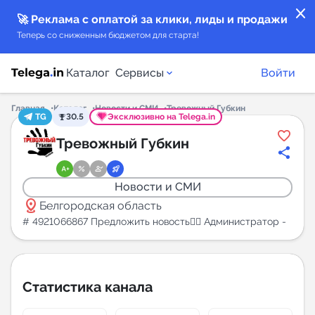
close
🚀 Реклама с оплатой за клики, лиды и продажи
Теперь со сниженным бюджетом для старта!
Каталог
Сервисы
Войти
Главная
Каталог
Новости и СМИ
Тревожный Губкин
TG
30.5
Эксклюзивно на Telega.in
Каталог каналов
Тревожный Губкин
Каталог ботов
Новости и СМИ
distance
Горящие предложения
Белгородская область
# 4921066867 Предложить новость👉🏻 Администратор -
Индекс читаемости каналов в Telegram
New
Статистика канала
Аналитика MAX каналов
New