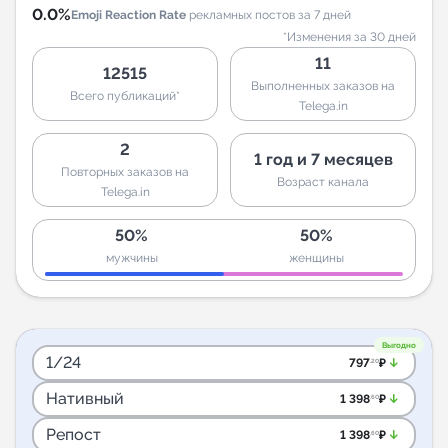
0.0%
Emoji Reaction Rate
рекламных постов за 7 дней
*Изменения за 30 дней
11
12515
Выполненных заказов на
Всего публикаций*
Telega.in
2
1 год и 7 месяцев
Повторных заказов на
Возраст канала
Telega.in
50%
50%
мужчины
женщины
Выгодно
1/24
arrow_downward_alt
797
₽
.20
Нативный
arrow_downward_alt
1 398
₽
.60
Репост
arrow_downward_alt
1 398
₽
.60