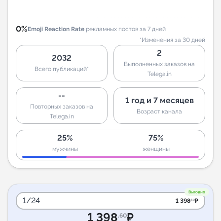
0%
Emoji Reaction Rate
рекламных постов за 7 дней
*Изменения за 30 дней
2
2032
Выполненных заказов на
Всего публикаций*
Telega.in
--
1 год и 7 месяцев
Повторных заказов на
Возраст канала
Telega.in
25%
75%
мужчины
женщины
Выгодно
1/24
1 398
₽
.60
1 398
₽
.60