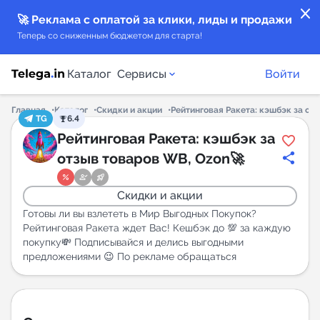
close
🚀 Реклама с оплатой за клики, лиды и продажи
Теперь со сниженным бюджетом для старта!
Каталог
Сервисы
Войти
Главная
Каталог
Скидки и акции
Рейтинговая Ракета: кэшбэк за от
TG
6.4
Каталог каналов
Рейтинговая Ракета: кэшбэк за
отзыв товаров WB, Ozon🚀
Каталог ботов
Скидки и акции
Горящие предложения
Готовы ли вы взлететь в Мир Выгодных Покупок?
Рейтинговая Ракета ждет Вас! Кешбэк до 💯 за каждую
покупку💸 Подписывайся и делись выгодными
Индекс читаемости каналов в Telegram
предложениями 😉 По рекламе обращаться
New
Аналитика MAX каналов
New