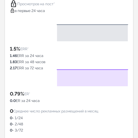
lock
Просмотров на пост*
lock
в первые 24 часа
1.5%
ERR*
1.46
ERR за 24 часа
1.83
ERR за 48 часов
2.17
ERR за 72 часа
0.79%
ER*
0.0
ER за 24 часа
0
Среднее число рекламных размещений в месяц
0
- 1/24
0
- 2/48
0
- 3/72