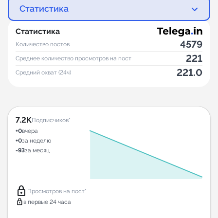
Статистика
Статистика
4579
Количество постов
221
Среднее количество просмотров на пост
221.0
Средний охват (24ч)
7.2K
Подписчиков*
+0
вчера
+0
за неделю
-93
за месяц
lock
Просмотров на пост*
lock
в первые 24 часа