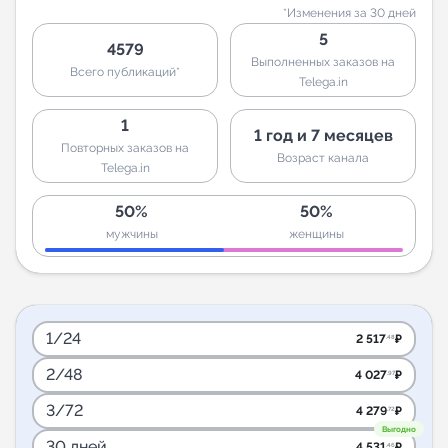
*Изменения за 30 дней
5
4579
Выполненных заказов на
Всего публикаций*
Telega.in
1
1 год и 7 месяцев
Повторных заказов на
Возраст канала
Telega.in
50%
50%
мужчины
женщины
1/24
2 517
₽
.48
2/48
4 027
₽
.97
3/72
4 279
₽
.72
Выгодно
30 дней
4 531
₽
.46