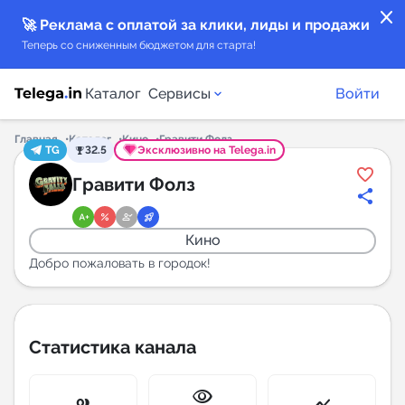
close
🚀 Реклама с оплатой за клики, лиды и продажи
Теперь со сниженным бюджетом для старта!
Каталог
Сервисы
Войти
Главная
Каталог
Кино
Гравити Фолз
TG
32.5
Эксклюзивно на Telega.in
Каталог каналов
Гравити Фолз
Каталог ботов
Кино
Горящие предложения
Добро пожаловать в городок!
Индекс читаемости каналов в Telegram
New
Статистика канала
Аналитика MAX каналов
visibility
New