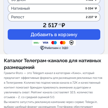
Нативный
5 034
₽
.96
Репост
2 237
₽
.76
2 517
₽
.48
handshake
Работаем с ЭДО
Каталог Телеграм-каналов для нативных
размещений
Гравити Фолз — это Telegam канал в категории «Кино», который
предлагает эффективные форматы для размещения рекламных постов
в Телеграмме. Количество подписчиков канала в 7.2K и качественный
контент помогают брендам привлекать внимание аудитории и
увеличивать охват. Рейтинг канала составляет 32.5, количество
отзывов – 2, со средней оценкой 5.0.
Вы можете запустить рекламную кампанию через сервис Telega.in,
выбрав удобный формат размещения. Платформа обеспечивает