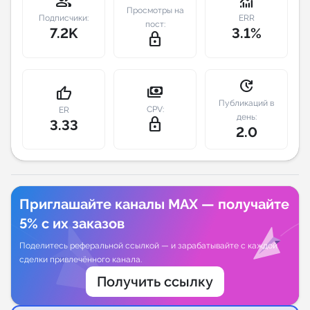
group
monitoring
Просмотры на
Подписчики:
ERR
пост:
Индивидуальное сопровождение
7.2K
3.1%
lock_outline
Аналитика Telegram
update
payments
thumb_up
Публикаций в
CPV:
ER
день:
lock_outline
3.33
2.0
Приглашайте каналы MAX — получайте
5% с их заказов
Поделитесь реферальной ссылкой — и зарабатывайте с каждой
сделки привлечённого канала.
Получить ссылку