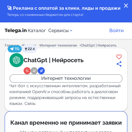
close
🚀 Реклама с оплатой за клики, лиды и продажи
Теперь со сниженным бюджетом для старта!
Каталог
Сервисы
Войти
Главная
Каталог
Интернет технологии
ChatGpt | Нейросеть
TG
22.4
Каталог каналов
ChatGpt | Нейросеть
Каталог ботов
Интернет технологии
Горящие предложения
Чат-бот с искусственным интеллектом, разработанный
компанией OpenAI и способны работать в диалоговом
режиме, поддерживающий запросы на естественных
Индекс читаемости каналов в Telegram
языках. Связь:
New
Канал временно не принимает заявки
Аналитика MAX каналов
New