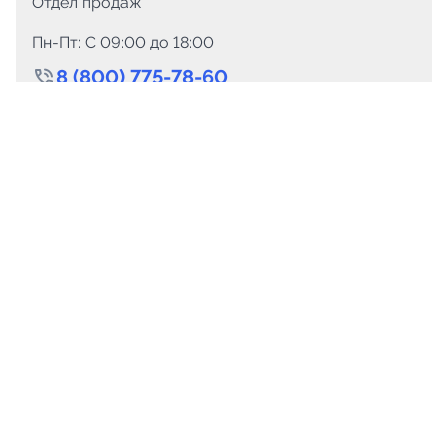
Отдел продаж
Пн-Пт: C 09:00 до 18:00
8 (800) 775-78-60
+7 (499) 110-15-93
Круглосуточно
info@telega.in
Для сотрудничества
marketing@telega.in
Для СМИ
pr@telega.in